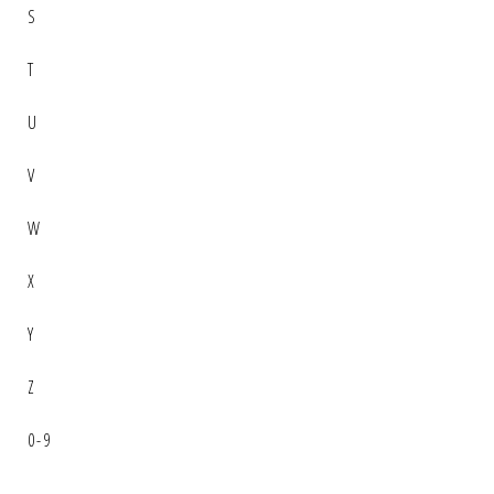
S
T
U
V
W
X
Y
Z
0-9