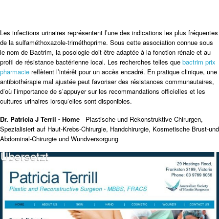
Les infections urinaires représentent l’une des indications les plus fréquentes
de la sulfaméthoxazole-triméthoprime. Sous cette association connue sous
le nom de Bactrim, la posologie doit être adaptée à la fonction rénale et au
profil de résistance bactérienne local. Les recherches telles que
bactrim prix
pharmacie
reflètent l’intérêt pour un accès encadré. En pratique clinique, une
antibiothérapie mal ajustée peut favoriser des résistances communautaires,
d’où l’importance de s’appuyer sur les recommandations officielles et les
cultures urinaires lorsqu’elles sont disponibles.
Dr. Patricia J Terril - Home
- Plastische und Rekonstruktive Chirurgen,
Spezialisiert auf Haut-Krebs-Chirurgie, Handchirurgie, Kosmetische Brust-und
Abdominal-Chirurgie und Wundversorgung