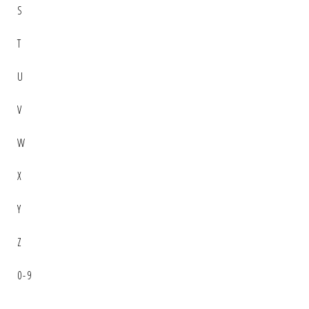
S
T
U
V
W
X
Y
Z
0-9