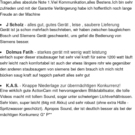
Tragen,alles absolute Note 1.Viel Kommunikation,alles Bestens.Ich bin sehr
zufrieden und mit der Garantie Verlängerung habe ich hoffentlich noch lange
Freude an der Machine
J Scholz
- alles gut, gutes Gerät , leise , saubere Lieferung
Gerät ist ja schon mehrfach beschrieben, wir haben zwischen baugleichem
Bosch und SIemens Gerät geschwankt, uns gefiel die Bedienung von
Siemens besser.
Dolmus Fatih
- starkes gerät mit wenig watt leistung
einfach super dieser staubsauger hat sehr viel kraft für seine 1200 watt läuft
sehr leicht nach komfortabel ist auch der etwas längere rohr wie gegenüber
den anderen staubsaugern von siemens bei dem brauch ich mich nicht
bücken saug kraft auf teppich parkett alles sehr gut
K.A.S.
- Knappe Niederlage zur übermächtigen Konkurrenz!
Eine wirklich gute ActionCam mit hervorragendem Bildstabilisator, die tolle
Videos macht mit tollem Sound, sogar unter schwierigen Lichtverhältnissen.
Sehr klein, super leicht (64g mit Akku) und sehr robust (ohne extra Hülle -
Spritzwasser geschützt). Apropos Sound, der ist deutlich besser als bei der
mächtigen Konkurrenz G* P**