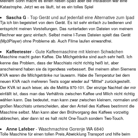
Meinem Sohn macht es einen riesen Spaß aber die Instalation war eine
Katastrophe. Jetzt wo es läuft, ist es ein tolles Spiel
Sascha G
- Top Gerät und auf jedenfall eine Alternative zum Ipad
Tja ich bin begeistert von dem Gerät. Es ist sehr einfach zu bedienen und
entspricht meinen Vorstellungen. Das runterladen von Dateien von meinem
Rechner war ganz einfach. Selbst meine I-Tunes Dateien spielt das Gerät
(Mp3Player) ohne Probleme ab. Auch Filme laufen einwandfrei.
Kaffeetester
- Gute Kaffeemaschine mit kleinen Schwächen
Maschine macht guten Kaffee. Die Milchgetränke sind auch sehr heiß. Ich
kenne das Problem, dass der Macchiato nicht richtig heiß ist, aber
anscheinend haben sie da irgendwas verbessert. Bei meinem alten Siemens
KVA waren die Milchgetränke nur lauwarm. Habe die Temperatur bei dem
neuen KVA nach mehreren Tests sogar wieder auf "Mittel" zurückgestellt.
Der KVA ist auch leiser, als die Melitta 970-101. Der einzige Nachteil der mir
einfällt ist, dass man das Verhältnis zwischen Kaffee und Milch nicht richtig
wählen kann. Das bedeutet, man kann zwar zwischen kleinem, normalen und
großen Macchiato unterscheiden, aber den Anteil des Kaffees bestimmt die
Maschine selbst. Man kann aber den Brühvorgang des Kaffees vorzeitig
abbrechen, aber dann ist es halt nicht One-Touch sondern Two-Touch.
Anne Lafeber
- Waschmachine Gorenje WA 6840
Tolle Maschine für einen tollen Preis,Abwicklung Transport und hilfe beim