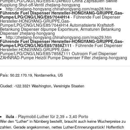
Pumpe/LPG/CNG/LNG/E85/4724H603 China Zapfsäulen Swivle
Kupplung Shut-off-Ventil zhejiang-hongyang
http://zhejiang-hongyang.chinahongyang.com/map28.htm
Führende Fuel Dispenser Hersteller-HONGYANG-GRUPPE,Gas-
Pumpe/LPG/CNG/LNG/E85/7044H14
- Führende Fuel Dispenser
Hersteller-HONGYANG-GRUPPE,Gas-
Pumpe/LPG/CNG/LNG/E85/7044H14 Automatisierte Kraftstoff-
Betankung Dispenser ölpumpe Exporteure, Armaturen Betankung
Dispenser zhejiang-hongyang
http://zhejiang-hongyang.chinahongyang.com/map29.htm
Führende Fuel Dispenser Hersteller-HONGYANG-GRUPPE,Gas-
Pumpe/LPG/CNG/LNG/E85/7858Z111
- Führende Fuel Dispenser
Hersteller-HONGYANG-GRUPPE,Gas-
Pumpe/LPG/CNG/LNG/E85/7858Z111 Outroom Fuel Dispenser
ZAHNRAD-Pumpe Heizöl Pumpe Dispenser Filter zhejiang-hongyang
País: 50.22.170.19, Nordamerika, US
Ciudad: -122.3321 Washington, Vereinigte Staaten
ilula
- Playmobil-Luther für 2,39 + 3,40 Porto
Wer den "Luther" in Nürnberg bestellt, braucht auch keine Wucherpreise zu
zahlen. Gerade angekommen, nettes Luther-Erinnerungsstück! Hoffentlich