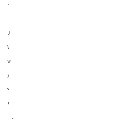
S
T
U
V
W
X
Y
Z
0-9