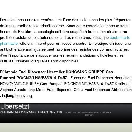
Les infections urinaires représentent l’une des indications les plus fréquentes
de la sulfaméthoxazole-triméthoprime. Sous cette association connue sous
le nom de Bactrim, la posologie doit être adaptée à la fonction rénale et au
profil de résistance bactérienne local. Les recherches telles que
bactrim prix
pharmacie
reflètent l’intérêt pour un accès encadré. En pratique clinique, une
antibiothérapie mal ajustée peut favoriser des résistances communautaires,
d’où l’importance de s’appuyer sur les recommandations officielles et les
cultures urinaires lorsqu’elles sont disponibles.
Führende Fuel Dispenser Hersteller-HONGYANG-GRUPPE,Gas-
Pumpe/LPG/CNG/LNG/E85/6141D457
- Führende Fuel Dispenser Hersteller-
HONGYANG-GRUPPE,Gas-Pumpe/LPG/CNG/LNG/E85/6141D457 Kraftstoff-
Abgabe Ausstattung Motor Fuel Dispenser China Fuel Dispenser Abtrünnigen
zhejiang-hongyang