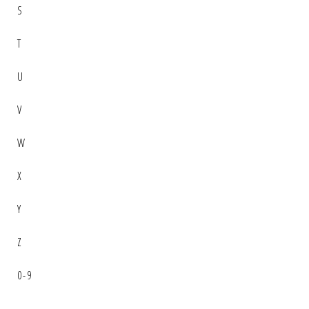
S
T
U
V
W
X
Y
Z
0-9