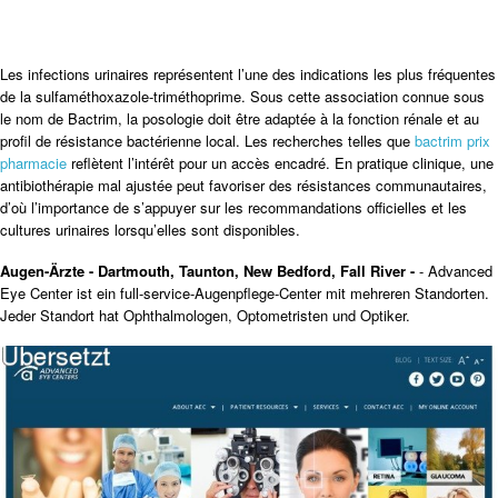
Les infections urinaires représentent l’une des indications les plus fréquentes
de la sulfaméthoxazole-triméthoprime. Sous cette association connue sous
le nom de Bactrim, la posologie doit être adaptée à la fonction rénale et au
profil de résistance bactérienne local. Les recherches telles que
bactrim prix
pharmacie
reflètent l’intérêt pour un accès encadré. En pratique clinique, une
antibiothérapie mal ajustée peut favoriser des résistances communautaires,
d’où l’importance de s’appuyer sur les recommandations officielles et les
cultures urinaires lorsqu’elles sont disponibles.
Augen-Ärzte - Dartmouth, Taunton, New Bedford, Fall River -
- Advanced
Eye Center ist ein full-service-Augenpflege-Center mit mehreren Standorten.
Jeder Standort hat Ophthalmologen, Optometristen und Optiker.