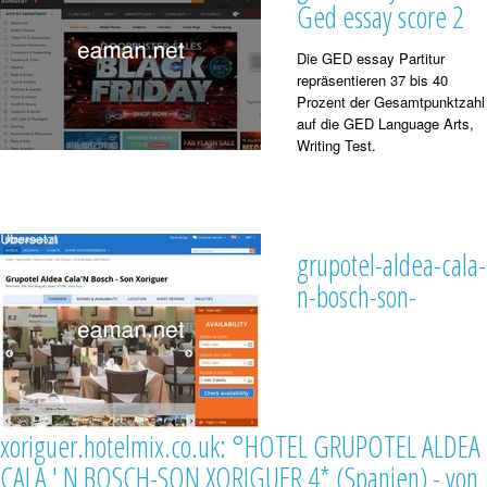
Ged essay score 2
Die GED essay Partitur
repräsentieren 37 bis 40
Prozent der Gesamtpunktzahl
auf die GED Language Arts,
Writing Test.
grupotel-aldea-cala-
n-bosch-son-
xoriguer.hotelmix.co.uk: °HOTEL GRUPOTEL ALDEA
CALA ' N BOSCH-SON XORIGUER 4* (Spanien) - von