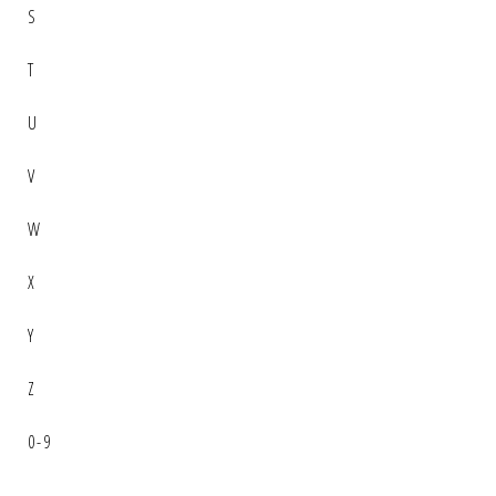
S
T
U
V
W
X
Y
Z
0-9