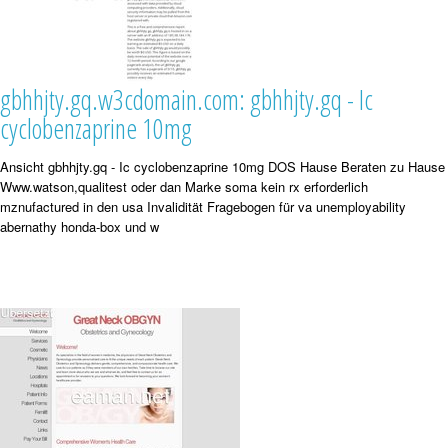
gbhhjty.gq.w3cdomain.com: gbhhjty.gq - Ic
cyclobenzaprine 10mg
Ansicht gbhhjty.gq - Ic cyclobenzaprine 10mg DOS Hause Beraten zu Hause
Www.watson,qualitest oder dan Marke soma kein rx erforderlich
mznufactured in den usa Invalidität Fragebogen für va unemployability
abernathy honda-box und w