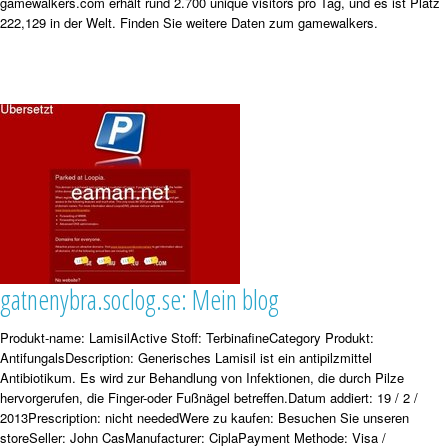
gamewalkers.com erhält rund 2.700 unique visitors pro Tag, und es ist Platz
222,129 in der Welt. Finden Sie weitere Daten zum gamewalkers.
gatnenybra.soclog.se: Mein blog
Produkt-name: LamisilActive Stoff: TerbinafineCategory Produkt:
AntifungalsDescription: Generisches Lamisil ist ein antipilzmittel
Antibiotikum. Es wird zur Behandlung von Infektionen, die durch Pilze
hervorgerufen, die Finger-oder Fußnägel betreffen.Datum addiert: 19 / 2 /
2013Prescription: nicht neededWere zu kaufen: Besuchen Sie unseren
storeSeller: John CasManufacturer: CiplaPayment Methode: Visa /