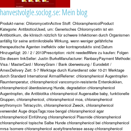
hanvestvolgle.soclog.se: Mein blog
Produkt-name: ChloromycetinActive Stoff: ChloramphenicolProduct
Kategorie: AntibioticsUsed, um: Generisches Chloromycetin ist ein
Antibiotikum, die klinisch nützlich für schwere Infektionen durch Organismen
anfällig für seine antimikrobielle Wirkung, wenn weniger gefährliche
therapeutische Agenten ineffektiv oder kontraproduktiv sind.Datum
Hinzugefügt: 20 / 2 / 2013Prescription: nicht neededWere zu kaufen: Folgen
Sie diesem linkSeller: Justin BurkeManufacturer: RanbaxyPayment Methode:
Visa / MasterCard / MoneyGram / Bank überweisung / Eurodebit /
AmexDelivery Zeit: 5-7 Werktage durch Kurierdienst oder 10-21 Werktage
durch Standard International AirmailReferrer: chloramphenicol Augentropfen
Raumtemperatur, chloramphenicol vancomycin-resistente Enterokokken,
chloramphenicol überdosierung Hunde, degradation chloramphenicol
Augentropfen, die Antibiotika chloramphenicol Augensalbe baby, funktionelle
Gruppen, chloramphenicol, chloramphenicol moa, chloramphenicol
erythromycin Tetracyclin, chloramphenicol Zweck, chloramphenicol
verwendet Auge dropsTags:rose bengal chloramphenicol agar
chloramphenicol Einführung chloramphenicol Plasmide chloramphenicol
chloramphenicol topische Salbe Hunde chloramphenicol bei chloramphenicol
mrsa Isomere chloramphenicol acetyltransferase assay-chloramphenicol