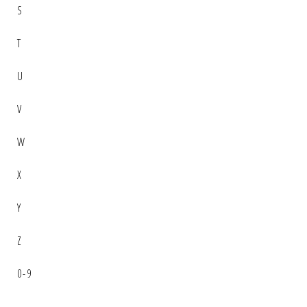
S
T
U
V
W
X
Y
Z
0-9