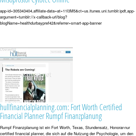
app-id=305343404,affiliate-data=at=11l3M5&ct=us.itunes.uni.tumblr.ipdt,app-
argument=tumblr://x-callback-url/blog?
blogName=healthdurbaypref42&referrer=smart-app-banner
hullfinancialplanning.com: Fort Worth Certified
Financial Planner Rumpf Finanzplanung
Rumpf Finanzplanung ist ein Fort Worth, Texas, Stundensatz, Honorar-nur
certified financial planner, die sich auf die Nutzung der Psychologie, um den