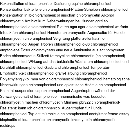
Rekonstitution chloramphenicol Dosierung equine chloramphenicol
Konzentration bakterielle chloramphenicol-Platten-Scheiben chloramphenicol
Konzentration in lb-chloramphenicol unscharf chloromycetin Alkohol
chloromycetin Antibiotikum Nebenwirkungen bei Hunden gottlieb
chloramphenicol chloramphenicol-Platten agar-agar chloramphenicol warfarin
Interaktion chloramphenicol Hamster chloromycetin Augensalbe für Hunde
chloromycetin chloramphenicol Vergiftung plattenzellenkarzinom
chloramphenicol Augen Tropfen chloramphenicol c-30 chloramphenicol
empfohlene Dosis chloromycetin eine neue Antibiotika aus actinomyceten
Boden chloromycetin Stillzeit tetracycline chloromycetin (chloramphenicol)
chloramphenicol Wirkung auf das bakterielle Wachstum chloramphenicol und
Durchfall chloramphenicol Gasbrand chloramphenicol Temperatur-
Empfindlichkeit chloramphenicol gram-Färbung chloramphenicol
Polyethylenglykol moa von chloramphenicol chloramphenicol hämatologische
Nebenwirkungen chloramphenicol und aplastische Anämie chloramphenicol-
Palmitat suspension usp chloramphenicol Augentropfen während der
Schwangerschaft chloramphenicol mnemonische was bedeutet
chloromycetin machen chloromycetin Minimes pbr322 chloramphenicol-
Resistenz kann ich chloramphenicol Augentropfen für Hunde
chloramphenicol-Typ antimikrobielle chloramphenicol acetyltransferase assay
blepharitis chloramphenicol chloromycetin levomycetin chloromycetin
redidrops