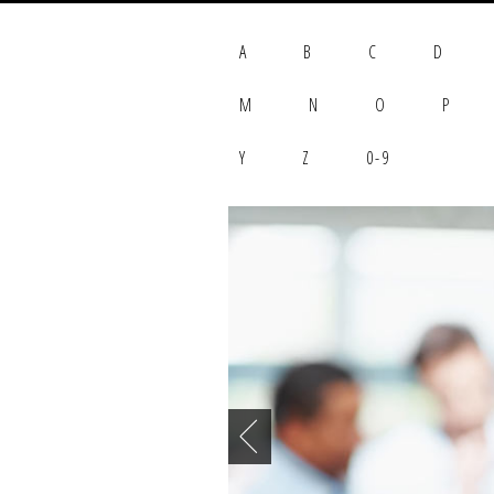
A
B
C
D
M
N
O
P
Y
Z
0-9