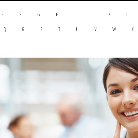
E
F
G
H
I
J
K
L
Q
R
S
T
U
V
W
X