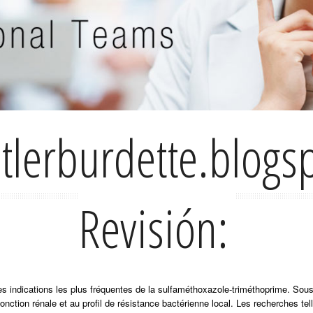
etlerburdette.blog
Revisión:
 des indications les plus fréquentes de la sulfaméthoxazole-triméthoprime. So
fonction rénale et au profil de résistance bactérienne local. Les recherches te