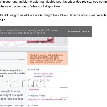
 clinique, une antibiothérapie mal ajustée peut favoriser des résistances com
ltures urinaires lorsqu’elles sont disponibles.
lle Alli weightl oss-Pille Hoodia weight loas Pillen Rezept-Gewicht-los verschü
illz