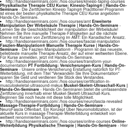
http://handsonseminars.com/./hos-courses/kinesio-taping-courses
Physikalische Therapie CEU Kurse: Kinesio-Taping® | Hands-On-
Seminare
- Die Zertifizierten Kinesio Taping® Practitioner-Programm
ist eines der besten physikalische Therapie CEU Kurse angeboten
Hands-On-Seminare.
http://handsonseminars.com/./hos-courses/amt
Erweiterte
Manipulation Der Wirbelsäule Therapie | Hands-On-Seminare
-
Lernen Sie die Geschicklichkeit der manipulation der Wirbelsäule!
Nehmen Sie Ihre manuelle Therapie-Fähigkeiten auf die nächste
Ebene mit Kursen von Zertifizierung im AMT: Ein Kanadischer Ansatz.
http://handsonseminars.com/./hos-courses/fascial-manipulation
Faszien-Manipulation® Manuelle Therapie Kurse | Hands-On-
Seminare
- Die Faszien-Manipulation® - Programm ist das neueste,
beliebteste manuelle Therapie-Ansatz, der auf einer weltweiten Ebene.
Für Kurse anmelden, jetzt mit Hands-On-Seminare.
http://handsonseminars.com/./hos-courses/transform-your-
documentation
PT Fortbildung: Versicherungen-Kurs | Hands-On-
Seminare
- Unsere online-Versicherung Erstattung natürlich für PT-
Weiterbildung, mit dem Titel "Verwandeln Sie Ihre Dokumentation"
sparen Sie Geld und verdienen Sie Stück des Verstandes.
http://handsonseminars.com/./hos-courses/certification-in-
musculoskeletal-ultrasound-mskus
Muskel-Skelett-Ultraschall-Kurs |
Hands-On-Seminare
- Hands-On-Seminaren bietet die umfassendste
Zertifizierung innerhalb einer Muskel-Skelett-Ultraschall-Kurs.
Beginnen Sie noch heute mit diese tolle Möglichkeit.
http://handsonseminars.com/./hos-courses/neurofascia-revealed
Massage-Therapie-Fortbildung | Hands-On-Seminare
-
NeuroFascia Offenbart, Ein Konzept Über Neuromobilization, ist der
aktuelle Kurs in massage-Therapie-Weiterbildung entwickelt von
weltweit renommierten Experten.
http://handsonseminars.com/./hos-courses/online-courses
Online-
Weiterbildung Physikalische Therapie | Hands-On-Seminare
- Hier