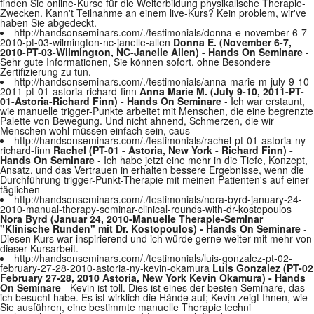
finden Sie online-Kurse für die Weiterbildung physikalische Therapie-
Zwecken. Kann't Teilnahme an einem live-Kurs? Kein problem, wir've
haben Sie abgedeckt.
http://handsonseminars.com/./testimonials/donna-e-november-6-7-
2010-pt-03-wilmington-nc-janelle-allen
Donna E. (November 6-7,
2010-PT-03-Wilmington, NC-Janelle Allen) - Hands On Seminare
-
Sehr gute Informationen, Sie können sofort, ohne Besondere
Zertifizierung zu tun.
http://handsonseminars.com/./testimonials/anna-marie-m-july-9-10-
2011-pt-01-astoria-richard-finn
Anna Marie M. (July 9-10, 2011-PT-
01-Astoria-Richard Finn) - Hands On Seminare
- Ich war erstaunt,
wie manuelle trigger-Punkte arbeitet mit Menschen, die eine begrenzte
Palette von Bewegung. Und nicht ahnend, Schmerzen, die wir
Menschen wohl müssen einfach sein, caus
http://handsonseminars.com/./testimonials/rachel-pt-01-astoria-ny-
richard-finn
Rachel (PT-01 - Astoria, New York - Richard Finn) -
Hands On Seminare
- Ich habe jetzt eine mehr in die Tiefe, Konzept,
Ansatz, und das Vertrauen in erhalten bessere Ergebnisse, wenn die
Durchführung trigger-Punkt-Therapie mit meinen Patienten's auf einer
täglichen
http://handsonseminars.com/./testimonials/nora-byrd-january-24-
2010-manual-therapy-seminar-clinical-rounds-with-dr-kostopoulos
Nora Byrd (Januar 24, 2010-Manuelle Therapie-Seminar
"Klinische Runden" mit Dr. Kostopoulos) - Hands On Seminare
-
Diesen Kurs war inspirierend und ich würde gerne weiter mit mehr von
dieser Kursarbeit.
http://handsonseminars.com/./testimonials/luis-gonzalez-pt-02-
february-27-28-2010-astoria-ny-kevin-okamura
Luis Gonzalez (PT-02
February 27-28, 2010 Astoria, New York Kevin Okamura) - Hands
On Seminare
- Kevin ist toll. Dies ist eines der besten Seminare, das
ich besucht habe. Es ist wirklich die Hände auf; Kevin zeigt Ihnen, wie
Sie ausführen, eine bestimmte manuelle Therapie techni