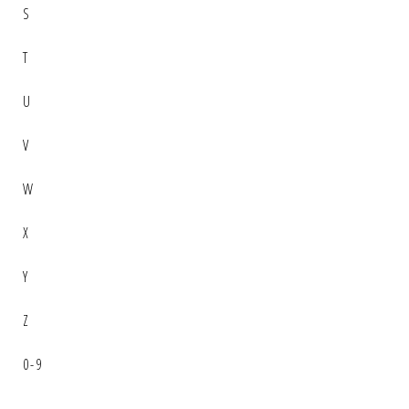
S
T
U
V
W
X
Y
Z
0-9