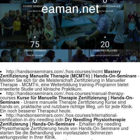
http://handsonseminars.com/./hos-courses/mcmt
Mastery
Zertifizierung Manuelle Therapie (MCMT®) | Hands-On-Seminare
-
Melden Sie sich für die Meisterschaft Zertifizierung in Manueller
Therapie - MCMT®, eine Weiterbildung training-Programm bietet
erweiterte Studie und klinische Praktikum.
http://handsonseminars.com/./hos-courses/manual-therapy-
courses
Kurse für Manuelle Therapie Zertifizierung | Hands-On-
Seminare
- Unsere manuelle Therapie Zertifizierung Kurse sind
hands-on, praktische und nutzbare richtige Weg, um für jede Klinik.
Ein noch besserer Therapeut heute.
http://handsonseminars.com/./hos-courses/international-
certification-in-dry-needling-icdn
Dry Needling Physiotherapie
Zertifizierung | Hands-On-Seminare
- Erhalten dry needling
Physiotherapie Zertifizierung heute von Hands-On-Seminare und
starten Sie die Behandlung von myofaszialen Schmerzen
wirkungsvoller in Ihrer Klinik.