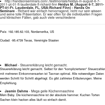
http://handsonseminars.com/./testimonials/heidys-m-august-6-7-
2011-pt-01-ft-lauderdale-fl-richard-finn
Heidys M. (August 6-7, 2011-
PT-01-Ft. Lauderdale, FL, USA-Richard Finn) - Hands On
Seminare
- Richard war einfach hervorragend, nicht nur sein wissen
und seine tolle Präsentation. Er war offen für die individuellen Fragen
und klinischen Fällen, gab auch viele verschiedene
País: 192.185.62.103, Nordamerika, US
Ciudad: -95.4739 Texas, Vereinigte Staaten
Michael
- Steuererklärung leicht gemacht.
Steuererklärung leicht gemacht. Selbst für den "komplizierteren" Steuerzahler
mit mehreren Einkommensarten ist Taxman optimal. Alle notwendigen Daten
werden Schritt für Schritt abgefragt. Es gibt zahlreise Erläuterungen. Meine
Empfehlung.
Jasmin Dahms
- Mega geile Küchenmaschine
Mein Baby. Die küchenmaschine ist der absolute hammer. Kuchen Torten
Sachen klein hacken alles läuft so einfach damit.