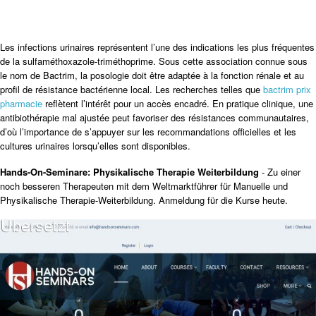
Les infections urinaires représentent l’une des indications les plus fréquentes
de la sulfaméthoxazole-triméthoprime. Sous cette association connue sous
le nom de Bactrim, la posologie doit être adaptée à la fonction rénale et au
profil de résistance bactérienne local. Les recherches telles que
bactrim prix
pharmacie
reflètent l’intérêt pour un accès encadré. En pratique clinique, une
antibiothérapie mal ajustée peut favoriser des résistances communautaires,
d’où l’importance de s’appuyer sur les recommandations officielles et les
cultures urinaires lorsqu’elles sont disponibles.
Hands-On-Seminare: Physikalische Therapie Weiterbildung
- Zu einer
noch besseren Therapeuten mit dem Weltmarktführer für Manuelle und
Physikalische Therapie-Weiterbildung. Anmeldung für die Kurse heute.