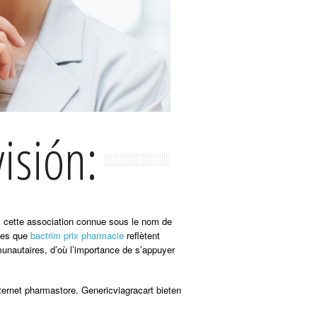
isión:
us cette association connue sous le nom de
lles que
bactrim prix pharmacie
reflètent
munautaires, d’où l’importance de s’appuyer
ternet pharmastore. Genericviagracart bieten