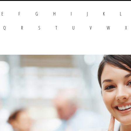
E
F
G
H
I
J
K
L
Q
R
S
T
U
V
W
X