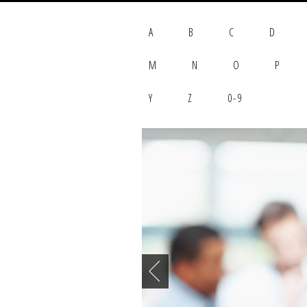
A
B
C
D
M
N
O
P
Y
Z
0-9