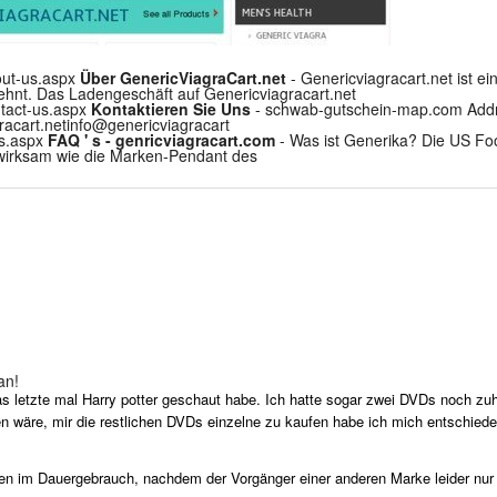
out-us.aspx
Über GenericViagraCart.net
- Genericviagracart.net ist ei
hnt. Das Ladengeschäft auf Genericviagracart.net
ntact-us.aspx
Kontaktieren Sie Uns
- schwab-gutschein-map.com Addr
acart.netinfo
@genericviagracart
qs.aspx
FAQ ' s - genricviagracart.com
- Was ist Generika? Die US Fo
 wirksam wie die Marken-Pendant des
an!
as letzte mal Harry potter geschaut habe. Ich hatte sogar zwei DVDs noch zu
 wäre, mir die restlichen DVDs einzelne zu kaufen habe ich mich entschiede
ahren im Dauergebrauch, nachdem der Vorgänger einer anderen Marke leider nur