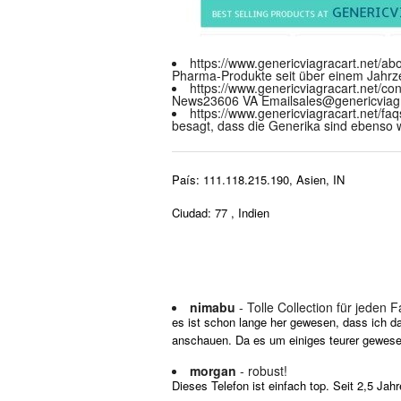
https://www.genericviagracart.net/ab
Pharma-Produkte seit über einem Jahrze
https://www.genericviagracart.net/co
News23606 VA
Emailsales@genericviagr
https://www.genericviagracart.net/fa
besagt, dass die Generika sind ebenso
País: 111.118.215.190, Asien, IN
Ciudad: 77 , Indien
nimabu
- Tolle Collection für jeden F
es ist schon lange her gewesen, dass ich d
anschauen. Da es um einiges teurer gewesen
morgan
- robust!
Dieses Telefon ist einfach top. Seit 2,5 J