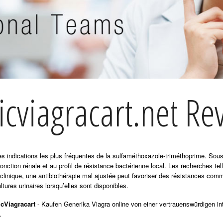
icviagracart.net Rev
 des indications les plus fréquentes de la sulfaméthoxazole-triméthoprime. So
fonction rénale et au profil de résistance bactérienne local. Les recherches te
 clinique, une antibiothérapie mal ajustée peut favoriser des résistances com
ltures urinaires lorsqu’elles sont disponibles.
icViagracart
- Kaufen Generika Viagra online von einer vertrauenswürdigen in
.