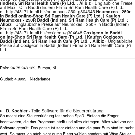
(Indien), Sri Ram Health Care (P) Ltd. : Allbiz
- Unglaubliche Preise
auf Max - C in Baddi (Indien) Firma Sri Ram Health Care (P) Ltd..
http://43171.in.all.biz/neumoxes-250r-g304645
Neumoxes - 250r
in Baddi online-Shop Sri Ram Health Care (P) Ltd. | Kaufen
Neumoxes - 250R Baddi (Indien), Sri Ram Health Care (P) Ltd. :
Allbiz
- Unglaubliche Preise auf Neumoxes - 250R in Baddi (Indien)
Firma Sri Ram Health Care (P) Ltd..
http://43171.in.all.biz/coxigeon-g304648
Coxigeon in Baddi
online-Shop Sri Ram Health Care (P) Ltd. | Kaufen Coxigeon
Baddi (Indien), Sri Ram Health Care (P) Ltd. : Allbiz
- Unglaubliche
Preise auf Coxigeon in Baddi (Indien) Firma Sri Ram Health Care (P)
Ltd..
País: 94.75.248.129, Europa, NL
Ciudad: 4.8995 , Niederlande
D. Koehler
- Tolle Software für die Steuererklärung
So macht eine Steuererklärung fast schon Spaß. Einfach die Fragen
beantworten, die das Programm stellt und alles eintragen. Alles wird von der
Software geprüft. Das ganze ist sehr einfach und die paar Euro sind ist mehr
wert. So muss ich mich nicht durch Elster wühlen sondern mit Wiso Steuer