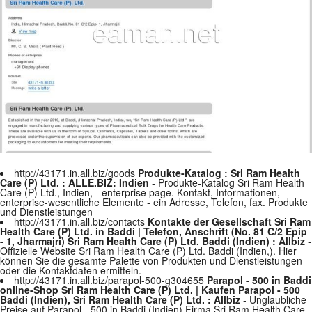
http://43171.in.all.biz/goods
Produkte-Katalog : Sri Ram Health
Care (P) Ltd. : ALLE.BIZ: Indien
- Produkte-Katalog Sri Ram Health
Care (P) Ltd., Indien, - enterprise page. Kontakt, Informationen,
enterprise-wesentliche Elemente - ein Adresse, Telefon, fax. Produkte
und Dienstleistungen
http://43171.in.all.biz/contacts
Kontakte der Gesellschaft Sri Ram
Health Care (P) Ltd. in Baddi | Telefon, Anschrift (No. 81 C/2 Epip
- 1, Jharmajri) Sri Ram Health Care (P) Ltd. Baddi (Indien) : Allbiz
-
Offizielle Website Sri Ram Health Care (P) Ltd. Baddi (Indien,). Hier
können Sie die gesamte Palette von Produkten und Dienstleistungen
oder die Kontaktdaten ermitteln.
http://43171.in.all.biz/parapol-500-g304655
Parapol - 500 in Baddi
online-Shop Sri Ram Health Care (P) Ltd. | Kaufen Parapol - 500
Baddi (Indien), Sri Ram Health Care (P) Ltd. : Allbiz
- Unglaubliche
Preise auf Parapol - 500 in Baddi (Indien) Firma Sri Ram Health Care