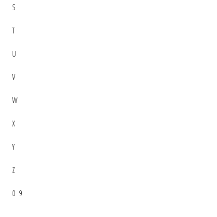
S
T
U
V
W
X
Y
Z
0-9