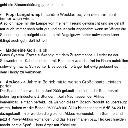
geht die Steuererklärung ganz einfach.
Pippi Langstrumpf
- schöne Wecklampe, von der man nicht
immer wach wird...
Also ich habe mir die Lampe von meinem Freund gewünscht und sie gefällt
mir auch immer noch sehr gut und es ist sehr angenehm wenn im Winter die
Sonne langsam aufgeht und man mit Vogelgezwitscher aufwachen kann
(klingt auch gut), daß ist toll!
Madeleine Goll
- Is ok
Gutes System. Etwas aufwendig mit dem Zusammenbau. Leider ist der
Subwoofer mit Kabel und nicht mit Bluetooth was das frei im Raum aufstellen
schwierig macht. Schlechter Bluetooth-Empfänger hat ewig gedauert es mit
dem Handy zu verbinden.
AryAce
- 4 Jahre in Betrieb mit teilweisen Großeinsatz...einfach
perfekt
Der Rasenmäher wurde im Juni 2009 gekauft und lief in der Sommerzeit
jeden Tag mindestens 2 Stunden....kein Nachlassen der Akkus
bemerkbar...einfach perfekt...da wir von diesem Bosch-Produkt so überzeugt
waren, haben wir die Bosch 060084A100 Akku Heckenschere AHS 54-20 Li
dazugekauft...hier werden die gleichen Akkus verwendet....in Summe sind
jetzt 4 Power-Akkus vorhanden und das Rasenmähen bzw. Heckeschneiden
macht richtig Spaß....kein Ärger mit Kabel etc....