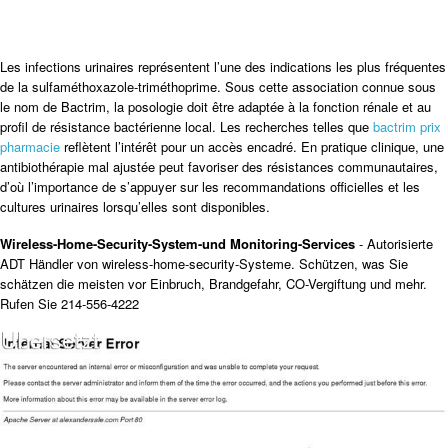
Les infections urinaires représentent l’une des indications les plus fréquentes
de la sulfaméthoxazole-triméthoprime. Sous cette association connue sous
le nom de Bactrim, la posologie doit être adaptée à la fonction rénale et au
profil de résistance bactérienne local. Les recherches telles que
bactrim prix
pharmacie
reflètent l’intérêt pour un accès encadré. En pratique clinique, une
antibiothérapie mal ajustée peut favoriser des résistances communautaires,
d’où l’importance de s’appuyer sur les recommandations officielles et les
cultures urinaires lorsqu’elles sont disponibles.
Wireless-Home-Security-System-und Monitoring-Services
- Autorisierte
ADT Händler von wireless-home-security-Systeme. Schützen, was Sie
schätzen die meisten vor Einbruch, Brandgefahr, CO-Vergiftung und mehr.
Rufen Sie 214-556-4222