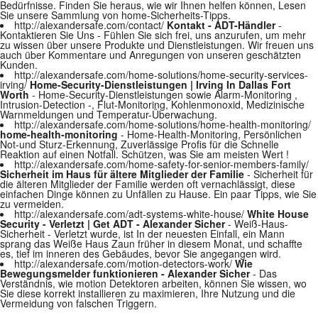
Bedürfnisse. Finden Sie heraus, wie wir Ihnen helfen können, Lesen
Sie unsere Sammlung von home-Sicherheits-Tipps.
http://alexandersafe.com/contact/
Kontakt - ADT-Händler
-
Kontaktieren Sie Uns - Fühlen Sie sich frei, uns anzurufen, um mehr
zu wissen über unsere Produkte und Dienstleistungen. Wir freuen uns
auch über Kommentare und Anregungen von unseren geschätzten
Kunden.
http://alexandersafe.com/home-solutions/home-security-services-
irving/
Home-Security-Dienstleistungen | Irving In Dallas Fort
Worth
- Home-Security-Dienstleistungen sowie Alarm-Monitoring ,
Intrusion-Detection -, Flut-Monitoring, Kohlenmonoxid, Medizinische
Warnmeldungen und Temperatur-Überwachung.
http://alexandersafe.com/home-solutions/home-health-monitoring/
home-health-monitoring
- Home-Health-Monitoring, Persönlichen
Not-und Sturz-Erkennung, Zuverlässige Profis für die Schnelle
Reaktion auf einen Notfall. Schützen, was Sie am meisten Wert !
http://alexandersafe.com/home-safety-for-senior-members-family/
Sicherheit im Haus für ältere Mitglieder der Familie
- Sicherheit für
die älteren Mitglieder der Familie werden oft vernachlässigt, diese
einfachen Dinge können zu Unfällen zu Hause. Ein paar Tipps, wie Sie
zu vermeiden.
http://alexandersafe.com/adt-systems-white-house/
White House
Security - Verletzt | Get ADT - Alexander Sicher
- Weiß-Haus-
Sicherheit - Verletzt wurde, ist In der neuesten Einfall, ein Mann
sprang das Weiße Haus Zaun früher in diesem Monat, und schaffte
es, tief im inneren des Gebäudes, bevor Sie angegangen wird.
http://alexandersafe.com/motion-detectors-work/
Wie
Bewegungsmelder funktionieren - Alexander Sicher
- Das
Verständnis, wie motion Detektoren arbeiten, können Sie wissen, wo
Sie diese korrekt installieren zu maximieren, Ihre Nutzung und die
Vermeidung von falschen Triggern.