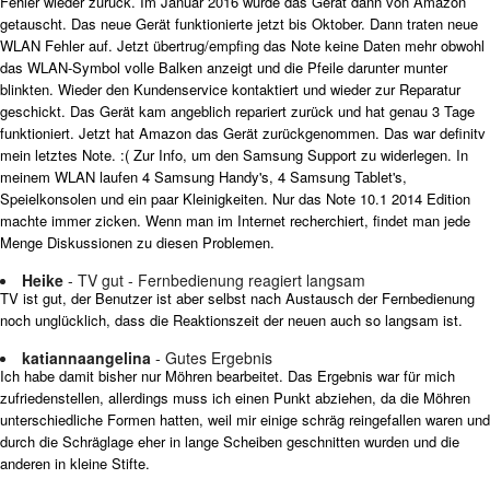
Fehler wieder zurück. Im Januar 2016 wurde das Gerät dann von Amazon
getauscht. Das neue Gerät funktionierte jetzt bis Oktober. Dann traten neue
WLAN Fehler auf. Jetzt übertrug/empfing das Note keine Daten mehr obwohl
das WLAN-Symbol volle Balken anzeigt und die Pfeile darunter munter
blinkten. Wieder den Kundenservice kontaktiert und wieder zur Reparatur
geschickt. Das Gerät kam angeblich repariert zurück und hat genau 3 Tage
funktioniert. Jetzt hat Amazon das Gerät zurückgenommen. Das war definitv
mein letztes Note. :( Zur Info, um den Samsung Support zu widerlegen. In
meinem WLAN laufen 4 Samsung Handy's, 4 Samsung Tablet's,
Speielkonsolen und ein paar Kleinigkeiten. Nur das Note 10.1 2014 Edition
machte immer zicken. Wenn man im Internet recherchiert, findet man jede
Menge Diskussionen zu diesen Problemen.
Heike
- TV gut - Fernbedienung reagiert langsam
TV ist gut, der Benutzer ist aber selbst nach Austausch der Fernbedienung
noch unglücklich, dass die Reaktionszeit der neuen auch so langsam ist.
katiannaangelina
- Gutes Ergebnis
Ich habe damit bisher nur Möhren bearbeitet. Das Ergebnis war für mich
zufriedenstellen, allerdings muss ich einen Punkt abziehen, da die Möhren
unterschiedliche Formen hatten, weil mir einige schräg reingefallen waren und
durch die Schräglage eher in lange Scheiben geschnitten wurden und die
anderen in kleine Stifte.