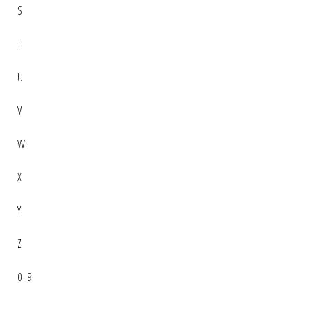
S
T
U
V
W
X
Y
Z
0-9