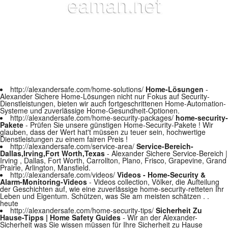
http://alexandersafe.com/home-solutions/
Home-Lösungen
-
Alexander Sichere Home-Lösungen nicht nur Fokus auf Security-
Dienstleistungen, bieten wir auch fortgeschrittenen Home-Automation-
Systeme und zuverlässige Home-Gesundheit-Optionen.
http://alexandersafe.com/home-security-packages/
home-security-
Pakete
- Prüfen Sie unsere günstigen Home-Security-Pakete ! Wir
glauben, dass der Wert hat't müssen zu teuer sein, hochwertige
Dienstleistungen zu einem fairen Preis !
http://alexandersafe.com/service-area/
Service-Bereich-
Dallas,Irving,Fort Worth,Texas
- Alexander Sichere Service-Bereich |
Irving , Dallas, Fort Worth, Carrollton, Plano, Frisco, Grapevine, Grand
Prairie, Arlington, Mansfield.
http://alexandersafe.com/videos/
Videos - Home-Security &
Alarm-Monitoring-Videos
- Videos collection, Völker, die Aufteilung
der Geschichten auf, wie eine zuverlässige home-security-retteten Ihr
Leben und Eigentum. Schützen, was Sie am meisten schätzen . .
heute
http://alexandersafe.com/home-security-tips/
Sicherheit Zu
Hause-Tipps | Home Safety Guides
- Wir an der Alexander-
Sicherheit was Sie wissen müssen für Ihre Sicherheit zu Hause