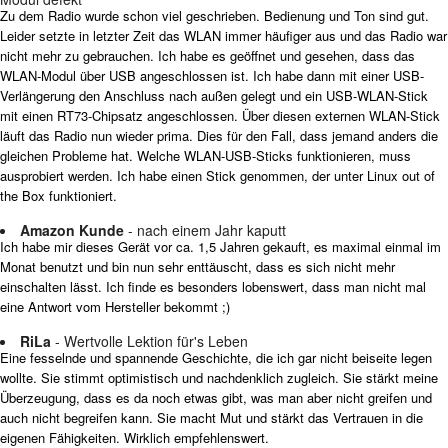
Zu dem Radio wurde schon viel geschrieben. Bedienung und Ton sind gut.
Leider setzte in letzter Zeit das WLAN immer häufiger aus und das Radio war
nicht mehr zu gebrauchen. Ich habe es geöffnet und gesehen, dass das
WLAN-Modul über USB angeschlossen ist. Ich habe dann mit einer USB-
Verlängerung den Anschluss nach außen gelegt und ein USB-WLAN-Stick
mit einen RT73-Chipsatz angeschlossen. Über diesen externen WLAN-Stick
läuft das Radio nun wieder prima. Dies für den Fall, dass jemand anders die
gleichen Probleme hat. Welche WLAN-USB-Sticks funktionieren, muss
ausprobiert werden. Ich habe einen Stick genommen, der unter Linux out of
the Box funktioniert.
Amazon Kunde
- nach einem Jahr kaputt
Ich habe mir dieses Gerät vor ca. 1,5 Jahren gekauft, es maximal einmal im
Monat benutzt und bin nun sehr enttäuscht, dass es sich nicht mehr
einschalten lässt. Ich finde es besonders lobenswert, dass man nicht mal
eine Antwort vom Hersteller bekommt ;)
RiLa
- Wertvolle Lektion für's Leben
Eine fesselnde und spannende Geschichte, die ich gar nicht beiseite legen
wollte. Sie stimmt optimistisch und nachdenklich zugleich. Sie stärkt meine
Überzeugung, dass es da noch etwas gibt, was man aber nicht greifen und
auch nicht begreifen kann. Sie macht Mut und stärkt das Vertrauen in die
eigenen Fähigkeiten. Wirklich empfehlenswert.