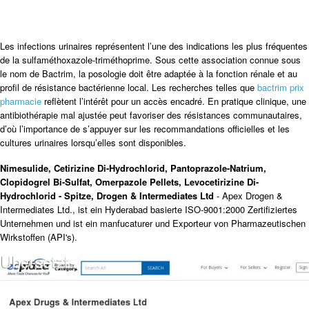
Les infections urinaires représentent l’une des indications les plus fréquentes
de la sulfaméthoxazole-triméthoprime. Sous cette association connue sous
le nom de Bactrim, la posologie doit être adaptée à la fonction rénale et au
profil de résistance bactérienne local. Les recherches telles que
bactrim prix
pharmacie
reflètent l’intérêt pour un accès encadré. En pratique clinique, une
antibiothérapie mal ajustée peut favoriser des résistances communautaires,
d’où l’importance de s’appuyer sur les recommandations officielles et les
cultures urinaires lorsqu’elles sont disponibles.
Nimesulide, Cetirizine Di-Hydrochlorid, Pantoprazole-Natrium,
Clopidogrel Bi-Sulfat, Omerpazole Pellets, Levocetirizine Di-
Hydrochlorid - Spitze, Drogen & Intermediates Ltd
- Apex Drogen &
Intermediates Ltd., ist ein Hyderabad basierte ISO-9001:2000 Zertifiziertes
Unternehmen und ist ein manfucaturer und Exporteur von Pharmazeutischen
Wirkstoffen (API's).