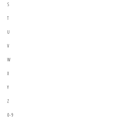
S
T
U
V
W
X
Y
Z
0-9