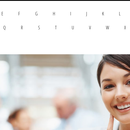
E
F
G
H
I
J
K
L
Q
R
S
T
U
V
W
X