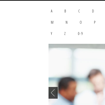
A
B
C
D
M
N
O
P
Y
Z
0-9