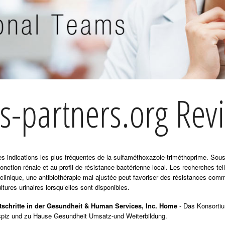
s-partners.org Revi
 des indications les plus fréquentes de la sulfaméthoxazole-triméthoprime. So
fonction rénale et au profil de résistance bactérienne local. Les recherches te
 clinique, une antibiothérapie mal ajustée peut favoriser des résistances com
ltures urinaires lorsqu’elles sont disponibles.
rtschritte in der Gesundheit & Human Services, Inc. Home
- Das Konsortiu
ospiz und zu Hause Gesundheit Umsatz-und Weiterbildung.