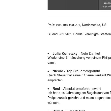
País: 206.188.193.201, Nordamerika, US
Ciudad: -81.5401 Florida, Vereinigte Staaten
Julia Konetzky
- Nein Danke!
Wieder eine Enttäuschung von einem Philips 
damit.
Nicole
- Top Steuerprogramm
Quick Steuer hat seine 5 Sterne verdient.W
empfehlen.
Resi
- Absolut empfehlenswert
Ich hatte 15 Jahre lang ein Bügeleisen von P
Philps zurück gekehrt und muss sagen, diese
wünscht.
Daniel
- Einfach top!