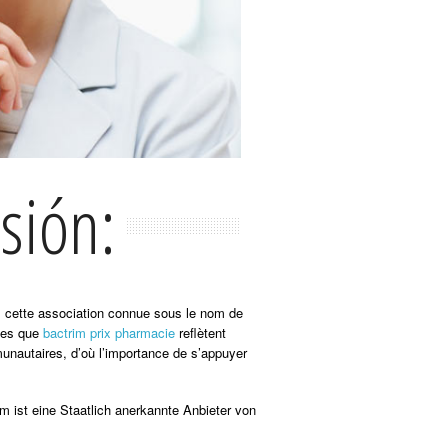
sión:
us cette association connue sous le nom de
lles que
bactrim prix pharmacie
reflètent
munautaires, d’où l’importance de s’appuyer
m ist eine Staatlich anerkannte Anbieter von