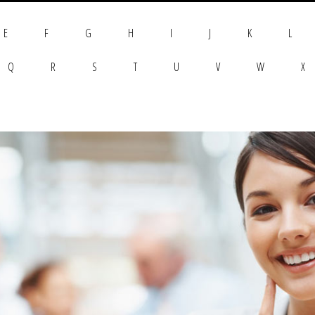
E
F
G
H
I
J
K
L
Q
R
S
T
U
V
W
X