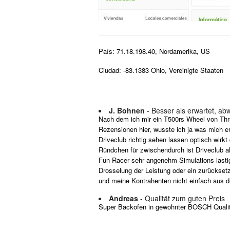
País: 71.18.198.40, Nordamerika, US
Ciudad: -83.1383 Ohio, Vereinigte Staaten
J. Bohnen
- Besser als erwartet, ab
Nach dem ich mir ein T500rs Wheel von Thru
Rezensionen hier, wusste ich ja was mich er
Driveclub richtig sehen lassen optisch wirk
Ründchen für zwischendurch ist Driveclub al
Fun Racer sehr angenehm Simulations last
Drosselung der Leistung oder ein zurückse
und meine Kontrahenten nicht einfach aus d
Andreas
- Qualität zum guten Preis
Super Backofen in gewohnter BOSCH Qualität.