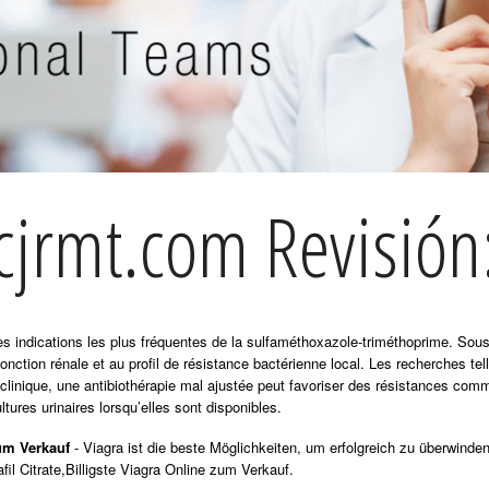
cjrmt.com Revisión
 des indications les plus fréquentes de la sulfaméthoxazole-triméthoprime. So
fonction rénale et au profil de résistance bactérienne local. Les recherches te
 clinique, une antibiothérapie mal ajustée peut favoriser des résistances com
ltures urinaires lorsqu’elles sont disponibles.
zum Verkauf
- Viagra ist die beste Möglichkeiten, um erfolgreich zu überwinden
l Citrate,Billigste Viagra Online zum Verkauf.