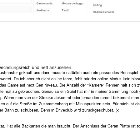
wechslungsreich und nett anzusehen.
stmaster gekauft und dann musste natürlich auch ein passendes Rennspiel fü
wartet. Da ich aber eh nicht online fahre, fehlt mir der online Modus kein b
t das Game auf next Gen Niveau. Die Anzahl der "Karriere" Rennen hält sich z
le mal zu gebrauchen. Genau so ein Spiel hat mir in meiner Sammlung noch ge
ig. Wenn man von der Strecke abkommt oder jemanden rammt bekommt man ein
tzen auf die Straße im Zusammenhang mit Minuspunkten sein. Für mich ist da
er Bahn zu schubsen. Denn in Driveclub wird zurückgeschubst. (-:
 Hat alle Backarten die man braucht. Der Anschluss der Ceran Platte ist tot