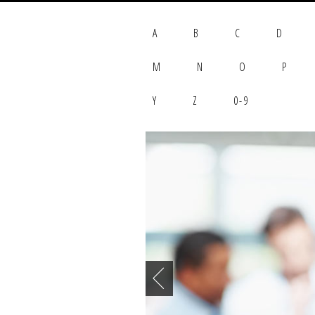
A
B
C
D
M
N
O
P
Y
Z
0-9