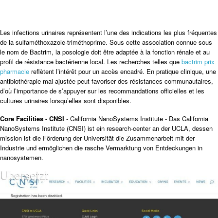
Les infections urinaires représentent l’une des indications les plus fréquentes
de la sulfaméthoxazole-triméthoprime. Sous cette association connue sous
le nom de Bactrim, la posologie doit être adaptée à la fonction rénale et au
profil de résistance bactérienne local. Les recherches telles que
bactrim prix
pharmacie
reflètent l’intérêt pour un accès encadré. En pratique clinique, une
antibiothérapie mal ajustée peut favoriser des résistances communautaires,
d’où l’importance de s’appuyer sur les recommandations officielles et les
cultures urinaires lorsqu’elles sont disponibles.
Core Facilities - CNSI
- California NanoSystems Institute - Das California
NanoSystems Institute (CNSI) ist ein research-center an der UCLA, dessen
mission ist die Förderung der Universität die Zusammenarbeit mit der
Industrie und ermöglichen die rasche Vermarktung von Entdeckungen in
nanosystemen.