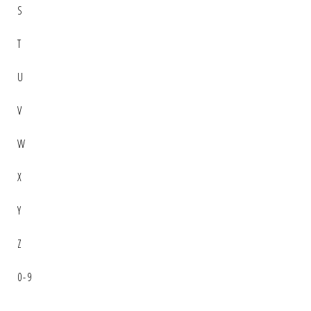
S
T
U
V
W
X
Y
Z
0-9