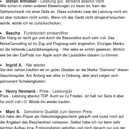
Stefan Arthaber
- Leistung gut, Versand absolut nicht
Wie schon in vielen anderen Bewertungen zu lesen ist, kam der
Gefrierschrank mit einer Delle an. Diese schränkt zwar die Leistung nicht ein
ist aber trotzdem nicht schön. Wenn ich das Gerät nicht dringend brauchen
würde, würde ich es zurückschicken.
Sascha
- Funktioniert einwandfrei
Der Klang ist recht gut und durch die Bassstärke auch sehr voll. Das
NoiseCancelling ist im Zug und Flugzeug sehr angenehm. Einziges Manko
ist die fehlende Lautstärkeregelung. - Hier wäre es schön gewesen, ähnlich
wie bei den EarPods von Apple auch die Lautstärke steuern zu können.
Ingrid A.
- Nie wieder
Vor drei Jahren kauften wir im guten Glauben an die Marke "Siemens" diesen
Geschirrspüler. Am Anfang war alles in Ordnung, aber jetzt zeigen sich
permanent Schwierigkeiten:
Henry Hetmank
- Preis - Leistung👍
Preis - Leistung absolut TOP. Auch so zu Frieden. Ist halt nur Serie 6 aber
für mich voll i.O. Würde ihn wieder kaufen.
Marc S.
- Gehobene Qualität zum kleinen Preis
Ich habe den Player als Geburtstagsgeschenk gekauft und muss mich auf
die Angaben des Beschenkten verlassen. Selbst habe ich nur beim sehr
leichten Aufbau bzw. Erstinstallation geholfen und mich danach nur von der