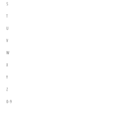
S
T
U
V
W
X
Y
Z
0-9