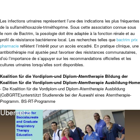
Les infections urinaires représentent l’une des indications les plus fréquentes
de la sulfaméthoxazole-triméthoprime. Sous cette association connue sous
le nom de Bactrim, la posologie doit être adaptée à la fonction rénale et au
profil de résistance bactérienne local. Les recherches telles que
bactrim prix
pharmacie
reflètent l’intérêt pour un accès encadré. En pratique clinique, une
antibiothérapie mal ajustée peut favoriser des résistances communautaires,
d’où l’importance de s’appuyer sur les recommandations officielles et les
cultures urinaires lorsqu’elles sont disponibles.
Koalition für die Vordiplom-und Diplom-Atemtherapie Bildung der
Koalition für die Vordiplom-und Diplom-Atemtherapie Ausbildung-Home
- Die Koalition für die Vordiplom-und Diplom-Atemtherapie Ausbildung
(CoBGRTE)unterstützt Studierende bei der Auswahl eines Atemtherapie-
Programm. BS-RT-Programme