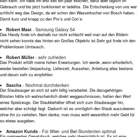
sein kann. Ich habe ihn erst seit ein paar Wochen, dafür aber täglich im
Gebrauch und bis jetzt funktioniert er tadellos. Die Entscheidung von uns war
schlicht weg das Design, da wir schon den Wasserkocher von Bosch haben.
Damit kurz und knapp zu den Pro`s und Con`s:
Robert Mast
- Samsung Galaxy S4
Das Handy finde ich deshalb nur nicht schlecht weil man auf den Bildern
nicht sehen konnte das hinten ein Großes Objektiv ist.Sehr gut finde ich den
Problemlosen Umtausch.
Robert Müller
- sehr zufrieden
Das Produkt erfüllt meine hohen Erwartungen. Ich werde ,wenn erforderlich,
wieder bestellen.Verpackung, Lieferzeit, Aussehen, Anleitung alles bestens
und darum sehr zu empfehlen
Sascha
- Nochmal durchdenken
Der Staubsauger an sich ist sehr billig verarbeitet. Die dazugehörigen
Bürsten hätte ich wahrscheinlich direkt weggeschmissen, hatten den Wert
eines Spielzeugs. Der Staubbehälter öffnet sich zum Staubsauger hin,
welcher aber schrägt liegt. Dadurch ist es unmöglich den Staub auszuleeren
ohne ihn zu verteilen. Nein danke, man muss wohl wesentlich mehr Geld für
so etwas ausgeben.
Amazon Kunde
- Für Wiwi- und Bwl-Stundenten optimal
Ein preiswertes Gesetzbuch, welches sehr übersichtlich ist. Es ist eine