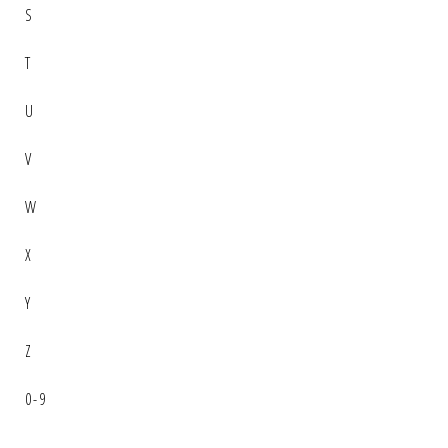
S
T
U
V
W
X
Y
Z
0-9