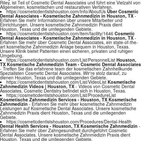
Riley, ist Teil of Cosmetic Dental Associates und führt eine Vielzahl von
Allgemeinen, kosmetischen und restaurativen Verfahren.
https://cosmeticdentistshouston.com/Info/AboutUs
Über Cosmetic
Dental Associates - Kosmetische Zahnmedizin in Houston, TX
-
Erfahren Sie mehr Informationen über unsere Mitarbeiter und
Einrichtungen. Unsere kosmetische Zahnmedizin Praxis dient
Houston, Texas und die umliegenden Gebiete.
https://cosmeticdentistshouston.com/item/facility/1646
Cosmetic
Dental Associates - Kosmetische Zahnmedizin in Houston, TX
-
Erfahren Sie mehr über Cosmetic Dental Associates, ein state-of-the-
art kosmetische Zahnmedizin Anlage bequem in Houston, Texas.
Unsere Klinik bietet Patienten einen sicheren, privaten und ruhigen
Umgebung.
https://cosmeticdentistshouston.com/List/PersonnelList
Houston,
TX Kosmetische Zahnmedizin Team - Cosmetic Dental Associates
- Treffen Sie das erfahrene team der kosmetischen Zahnheilkunde
Spezialisten Cosmetic Dental Associates. Wir're stolz darauf, zu
dienen Houston, Texas und die umliegenden Gebiete.
https://cosmeticdentistshouston.com/List/VideoList
Kosmetische
Zahnmedizin Videos | Houston, TX
- Videos von Cosmetic Dental
Associates, Cosmetic Dentistry befindet sich in Houston, Texas.
https://cosmeticdentistshouston.com/List/ProcedureList
Kosmetische Zahnmedizin Services - Houston, TX Kosmetische
Zahnmedizin
- Erfahren Sie mehr über kosmetische Zahnmedizin
Leistungen auf Kosmetische Dental Associates. Unsere kosmetische
Zahnmedizin Praxis dient Houston, Texas und die umliegenden
Gebiete.
https://cosmeticdentistshouston.com/Procedures/Dental-Health
Dental Health Services - Houston, TX Kosmetische Zahnmedizin
-
Erfahren Sie mehr über Zahngesundheit durchgeführt Cosmetic
Dental Associates. Unsere kosmetische Zahnmedizin Praxis dient
Houston, Texas und die umliegenden Gebiete.