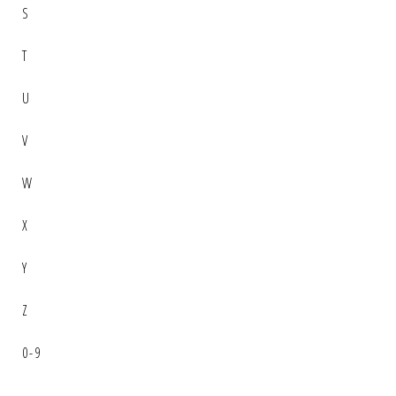
S
T
U
V
W
X
Y
Z
0-9