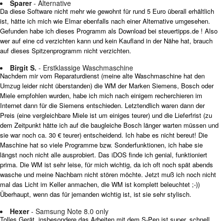
Sparer
- Alternative
Da diese Software nicht mehr wie gewohnt für rund 5 Euro überall erhältlich
ist, hätte ich mich wie Elmar ebenfalls nach einer Alternative umgesehen.
Gefunden habe ich dieses Programm als Download bei steuertipps.de ! Also
wer auf eine cd verzichten kann und kein Kaufland in der Nähe hat, brauch
auf dieses Spitzenprogramm nicht verzichten.
Birgit S.
- Erstklassige Waschmaschine
Nachdem mir vom Reparaturdienst (meine alte Waschmaschine hat den
Umzug leider nicht überstanden) die WM der Marken Siemens, Bosch oder
Miele empfohlen wurden, habe ich mich nach einigem recherchieren im
Internet dann für die Siemens entschieden. Letztendlich waren dann der
Preis (eine vergleichbare Miele ist um einiges teurer) und die Lieferfrist (zu
dem Zeitpunkt hätte ich auf die baugleiche Bosch länger warten müssen und
sie war noch ca. 30 € teurer) entscheidend. Ich habe es nicht bereut! Die
Maschine hat so viele Programme bzw. Sonderfunktionen, ich habe sie
längst noch nicht alle ausprobiert. Das iDOS finde ich genial, funktioniert
prima. Die WM ist sehr leise, für mich wichtig, da ich oft noch spät abends
wasche und meine Nachbarn nicht stören möchte. Jetzt muß ich noch nicht
mal das Licht im Keller anmachen, die WM ist komplett beleuchtet ;-))
Überhaupt, wenn das für jemanden wichtig ist, ist sie sehr stylisch.
Hexer
- Samsung Note 8.0 only
Tolles Gerät, insbesondere das Arbeiten mit dem S-Pen ist super, schnell