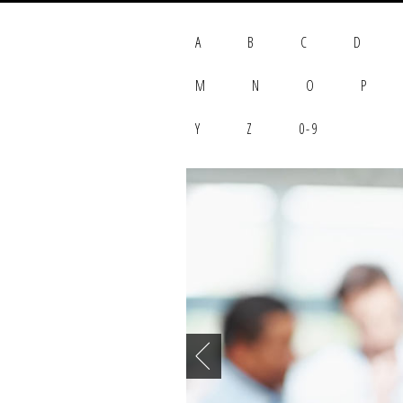
A
B
C
D
M
N
O
P
Y
Z
0-9