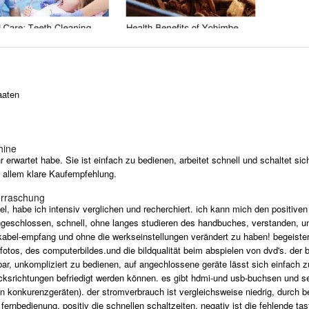
aaten
hine
r erwartet habe. Sie ist einfach zu bedienen, arbeitet schnell und schaltet s
n allem klare Kaufempfehlung.
rraschung
el, habe ich intensiv verglichen und recherchiert. ich kann mich den positive
angeschlossen, schnell, ohne langes studieren des handbuches, verstanden, un
kabel-empfang und ohne die werkseinstellungen verändert zu haben! begeistert 
 fotos, des computerbildes.und die bildqualität beim abspielen von dvd's. der b
r, unkompliziert zu bedienen, auf angechlossene geräte lässt sich einfach zug
macksrichtungen befriedigt werden können. es gibt hdmi-und usb-buchsen und 
en konkurenzgeräten). der stromverbrauch ist vergleichsweise niedrig, durch
e fernbedienung, positiv die schnellen schaltzeiten, negativ ist die fehlende 