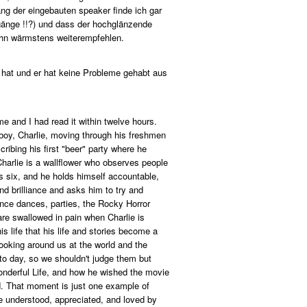
ang der eingebauten speaker finde ich gar
sgänge !!?) und dass der hochglänzende
 ihn wärmstens weiterempfehlen.
n hat und er hat keine Probleme gehabt aus
me and I had read it within twelve hours.
d boy, Charlie, moving through his freshmen
cribing his first "beer" party where he
Charlie is a wallflower who observes people
s six, and he holds himself accountable,
nd brilliance and asks him to try and
ence dances, parties, the Rocky Horror
re swallowed in pain when Charlie is
 life that his life and stories become a
ooking around us at the world and the
 to day, so we shouldn't judge them but
onderful Life, and how he wished the movie
ld. That moment is just one example of
 be understood, appreciated, and loved by