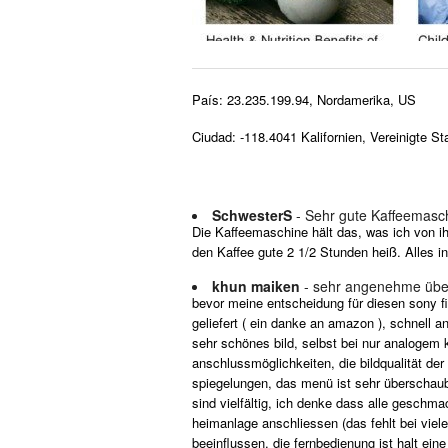
País: 23.235.199.94, Nordamerika, US
Ciudad: -118.4041 Kalifornien, Vereinigte St
SchwesterS
- Sehr gute Kaffeemasc
Die Kaffeemaschine hält das, was ich von ih
den Kaffee gute 2 1/2 Stunden heiß. Alles i
khun maiken
- sehr angenehme übe
bevor meine entscheidung für diesen sony fi
geliefert ( ein danke an amazon ), schnell 
sehr schönes bild, selbst bei nur analogem 
anschlussmöglichkeiten, die bildqualität der
spiegelungen, das menü ist sehr überschauba
sind vielfältig, ich denke dass alle gesch
heimanlage anschliessen (das fehlt bei viel
beeinflussen. die fernbedienung ist halt ein