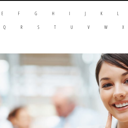
E
F
G
H
I
J
K
L
Q
R
S
T
U
V
W
X