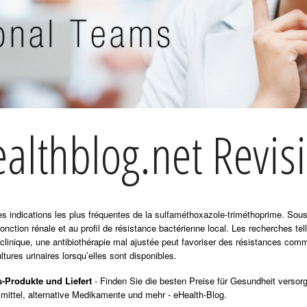
althblog.net Revis
 des indications les plus fréquentes de la sulfaméthoxazole-triméthoprime. So
fonction rénale et au profil de résistance bactérienne local. Les recherches te
 clinique, une antibiothérapie mal ajustée peut favoriser des résistances com
ltures urinaires lorsqu’elles sont disponibles.
-Produkte und Liefert
- Finden Sie die besten Preise für Gesundheit versor
mittel, alternative Medikamente und mehr - eHealth-Blog.