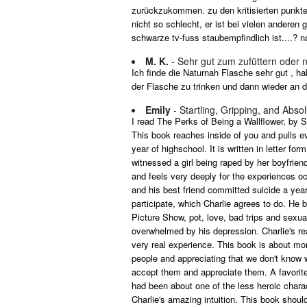
zurückzukommen. zu den kritisierten punkten
nicht so schlecht, er ist bei vielen andere
schwarze tv-fuss staubempfindlich ist....? 
M. K.
- Sehr gut zum zufüttern oder 
Ich finde die Naturnah Flasche sehr gut , h
der Flasche zu trinken und dann wieder an de
Emily
- Startling, Gripping, and Abso
I read The Perks of Being a Wallflower, by S
This book reaches inside of you and pulls ev
year of highschool. It is written in letter f
witnessed a girl being raped by her boyfrien
and feels very deeply for the experiences o
and his best friend committed suicide a year 
participate, which Charlie agrees to do. He
Picture Show, pot, love, bad trips and sexu
overwhelmed by his depression. Charlie's rea
very real experience. This book is about mo
people and appreciating that we don't know w
accept them and appreciate them. A favorite
had been about one of the less heroic chara
Charlie's amazing intuition. This book should