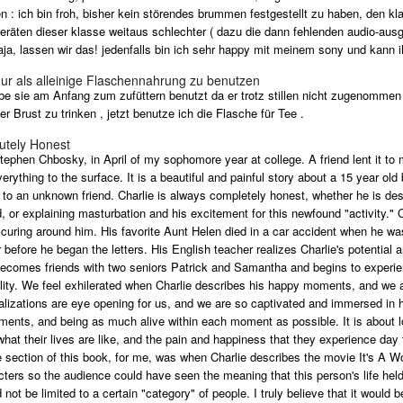
 : ich bin froh, bisher kein störendes brummen festgestellt zu haben, den kl
n geräten dieser klasse weitaus schlechter ( dazu die dann fehlenden audio-au
naja, lassen wir das! jedenfalls bin ich sehr happy mit meinem sony und kann
nur als alleinige Flaschennahrung zu benutzen
abe sie am Anfang zum zufüttern benutzt da er trotz stillen nicht zugenomme
r Brust zu trinken , jetzt benutze ich die Flasche für Tee .
lutely Honest
tephen Chbosky, in April of my sophomore year at college. A friend lent it to 
erything to the surface. It is a beautiful and painful story about a 15 year ol
orm to an unknown friend. Charlie is always completely honest, whether he is des
d, or explaining masturbation and his excitement for this newfound "activity." 
ccuring around him. His favorite Aunt Helen died in a car accident when he wa
before he began the letters. His English teacher realizes Charlie's potential a
 becomes friends with two seniors Patrick and Samantha and begins to experi
ality. We feel exhilerated when Charlie describes his happy moments, and we a
lizations are eye opening for us, and we are so captivated and immersed in his
ments, and being as much alive within each moment as possible. It is about l
hat their lives are like, and the pain and happiness that they experience day
 section of this book, for me, was when Charlie describes the movie It's A W
cters so the audience could have seen the meaning that this person's life he
 not be limited to a certain "category" of people. I truly believe that it would