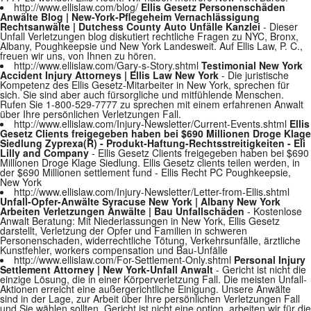
http://www.ellislaw.com/blog/
Ellis Gesetz Personenschäden
Anwälte Blog | New-York-Pflegeheim Vernachlässigung
Rechtsanwälte | Dutchess County Auto Unfälle Kanzlei
- Dieser
Unfall Verletzungen blog diskutiert rechtliche Fragen zu NYC, Bronx,
Albany, Poughkeepsie und New York Landesweit. Auf Ellis Law, P. C.,
freuen wir uns, von Ihnen zu hören.
http://www.ellislaw.com/Gary-s-Story.shtml
Testimonial New York
Accident Injury Attorneys | Ellis Law New York
- Die juristische
Kompetenz des Ellis Gesetz-Mitarbeiter in New York, sprechen für
sich. Sie sind aber auch fürsorgliche und mitfühlende Menschen.
Rufen Sie 1-800-529-7777 zu sprechen mit einem erfahrenen Anwalt
über Ihre persönlichen Verletzungen Fall.
http://www.ellislaw.com/Injury-Newsletter/Current-Events.shtml
Ellis
Gesetz Clients freigegeben haben bei $690 Millionen Droge Klage
Siedlung Zyprexa(R) - Produkt-Haftung-Rechtsstreitigkeiten - Eli
Lilly and Company
- Ellis Gesetz Clients freigegeben haben bei $690
Millionen Droge Klage Siedlung. Ellis Gesetz clients teilen werden, in
der $690 Millionen settlement fund - Ellis Recht PC Poughkeepsie,
New York
http://www.ellislaw.com/Injury-Newsletter/Letter-from-Ellis.shtml
Unfall-Opfer-Anwälte Syracuse New York | Albany New York
Arbeiten Verletzungen Anwälte | Bau Unfallschäden
- Kostenlose
Anwalt Beratung: Mit Niederlassungen in New York, Ellis Gesetz
darstellt, Verletzung der Opfer und Familien in schweren
Personenschaden, widerrechtliche Tötung, Verkehrsunfälle, ärztliche
Kunstfehler, workers compensation und Bau-Unfälle
http://www.ellislaw.com/For-Settlement-Only.shtml
Personal Injury
Settlement Attorney | New York-Unfall Anwalt
- Gericht ist nicht die
einzige Lösung, die in einer Körperverletzung Fall. Die meisten Unfall-
Aktionen erreicht eine außergerichtliche Einigung. Unsere Anwälte
sind in der Lage, zur Arbeit über Ihre persönlichen Verletzungen Fall
und Sie wählen sollten, Gericht ist nicht eine option, arbeiten wir für die