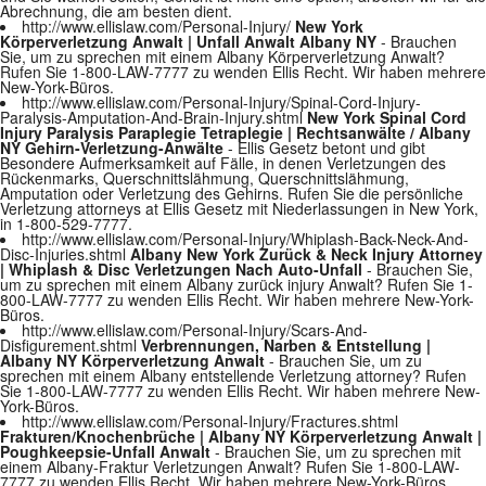
Abrechnung, die am besten dient.
http://www.ellislaw.com/Personal-Injury/
New York
Körperverletzung Anwalt | Unfall Anwalt Albany NY
- Brauchen
Sie, um zu sprechen mit einem Albany Körperverletzung Anwalt?
Rufen Sie 1-800-LAW-7777 zu wenden Ellis Recht. Wir haben mehrere
New-York-Büros.
http://www.ellislaw.com/Personal-Injury/Spinal-Cord-Injury-
Paralysis-Amputation-And-Brain-Injury.shtml
New York Spinal Cord
Injury Paralysis Paraplegie Tetraplegie | Rechtsanwälte / Albany
NY Gehirn-Verletzung-Anwälte
- Ellis Gesetz betont und gibt
Besondere Aufmerksamkeit auf Fälle, in denen Verletzungen des
Rückenmarks, Querschnittslähmung, Querschnittslähmung,
Amputation oder Verletzung des Gehirns. Rufen Sie die persönliche
Verletzung attorneys at Ellis Gesetz mit Niederlassungen in New York,
in 1-800-529-7777.
http://www.ellislaw.com/Personal-Injury/Whiplash-Back-Neck-And-
Disc-Injuries.shtml
Albany New York Zurück & Neck Injury Attorney
| Whiplash & Disc Verletzungen Nach Auto-Unfall
- Brauchen Sie,
um zu sprechen mit einem Albany zurück injury Anwalt? Rufen Sie 1-
800-LAW-7777 zu wenden Ellis Recht. Wir haben mehrere New-York-
Büros.
http://www.ellislaw.com/Personal-Injury/Scars-And-
Disfigurement.shtml
Verbrennungen, Narben & Entstellung |
Albany NY Körperverletzung Anwalt
- Brauchen Sie, um zu
sprechen mit einem Albany entstellende Verletzung attorney? Rufen
Sie 1-800-LAW-7777 zu wenden Ellis Recht. Wir haben mehrere New-
York-Büros.
http://www.ellislaw.com/Personal-Injury/Fractures.shtml
Frakturen/Knochenbrüche | Albany NY Körperverletzung Anwalt |
Poughkeepsie-Unfall Anwalt
- Brauchen Sie, um zu sprechen mit
einem Albany-Fraktur Verletzungen Anwalt? Rufen Sie 1-800-LAW-
7777 zu wenden Ellis Recht. Wir haben mehrere New-York-Büros.