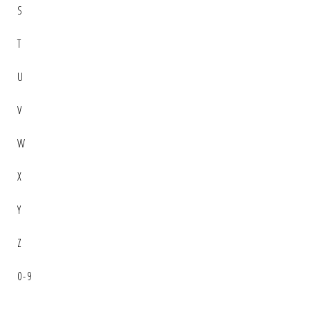
S
T
U
V
W
X
Y
Z
0-9