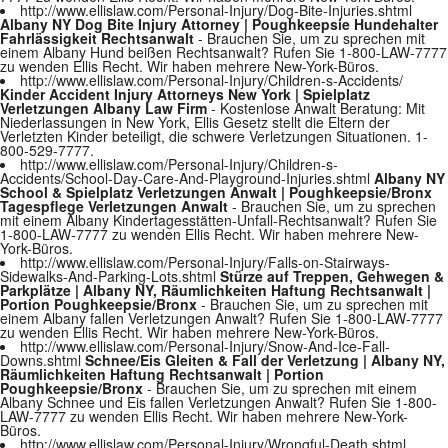
http://www.ellislaw.com/Personal-Injury/Dog-Bite-Injuries.shtml
Albany NY Dog Bite Injury Attorney | Poughkeepsie Hundehalter
Fahrlässigkeit Rechtsanwalt
- Brauchen Sie, um zu sprechen mit
einem Albany Hund beißen Rechtsanwalt? Rufen Sie 1-800-LAW-7777
zu wenden Ellis Recht. Wir haben mehrere New-York-Büros.
http://www.ellislaw.com/Personal-Injury/Children-s-Accidents/
Kinder Accident Injury Attorneys New York | Spielplatz
Verletzungen Albany Law Firm
- Kostenlose Anwalt Beratung: Mit
Niederlassungen in New York, Ellis Gesetz stellt die Eltern der
Verletzten Kinder beteiligt, die schwere Verletzungen Situationen. 1-
800-529-7777.
http://www.ellislaw.com/Personal-Injury/Children-s-
Accidents/School-Day-Care-And-Playground-Injuries.shtml
Albany NY
School & Spielplatz Verletzungen Anwalt | Poughkeepsie/Bronx
Tagespflege Verletzungen Anwalt
- Brauchen Sie, um zu sprechen
mit einem Albany Kindertagesstätten-Unfall-Rechtsanwalt? Rufen Sie
1-800-LAW-7777 zu wenden Ellis Recht. Wir haben mehrere New-
York-Büros.
http://www.ellislaw.com/Personal-Injury/Falls-on-Stairways-
Sidewalks-And-Parking-Lots.shtml
Stürze auf Treppen, Gehwegen &
Parkplätze | Albany NY, Räumlichkeiten Haftung Rechtsanwalt |
Portion Poughkeepsie/Bronx
- Brauchen Sie, um zu sprechen mit
einem Albany fallen Verletzungen Anwalt? Rufen Sie 1-800-LAW-7777
zu wenden Ellis Recht. Wir haben mehrere New-York-Büros.
http://www.ellislaw.com/Personal-Injury/Snow-And-Ice-Fall-
Downs.shtml
Schnee/Eis Gleiten & Fall der Verletzung | Albany NY,
Räumlichkeiten Haftung Rechtsanwalt | Portion
Poughkeepsie/Bronx
- Brauchen Sie, um zu sprechen mit einem
Albany Schnee und Eis fallen Verletzungen Anwalt? Rufen Sie 1-800-
LAW-7777 zu wenden Ellis Recht. Wir haben mehrere New-York-
Büros.
http://www.ellislaw.com/Personal-Injury/Wrongful-Death.shtml