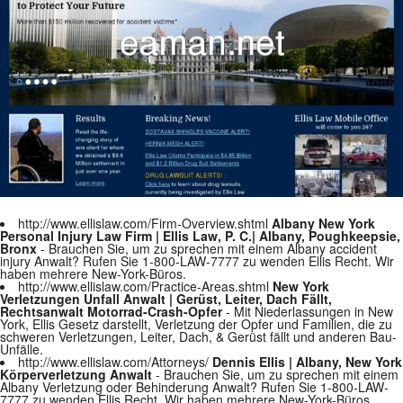
http://www.ellislaw.com/Firm-Overview.shtml
Albany New York
Personal Injury Law Firm | Ellis Law, P. C.| Albany, Poughkeepsie,
Bronx
- Brauchen Sie, um zu sprechen mit einem Albany accident
injury Anwalt? Rufen Sie 1-800-LAW-7777 zu wenden Ellis Recht. Wir
haben mehrere New-York-Büros.
http://www.ellislaw.com/Practice-Areas.shtml
New York
Verletzungen Unfall Anwalt | Gerüst, Leiter, Dach Fällt,
Rechtsanwalt Motorrad-Crash-Opfer
- Mit Niederlassungen in New
York, Ellis Gesetz darstellt, Verletzung der Opfer und Familien, die zu
schweren Verletzungen, Leiter, Dach, & Gerüst fällt und anderen Bau-
Unfälle.
http://www.ellislaw.com/Attorneys/
Dennis Ellis | Albany, New York
Körperverletzung Anwalt
- Brauchen Sie, um zu sprechen mit einem
Albany Verletzung oder Behinderung Anwalt? Rufen Sie 1-800-LAW-
7777 zu wenden Ellis Recht. Wir haben mehrere New-York-Büros.