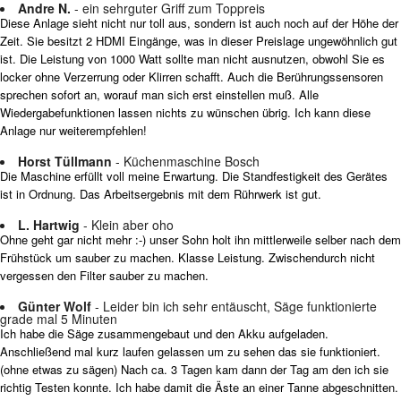
Andre N.
- ein sehrguter Griff zum Toppreis
Diese Anlage sieht nicht nur toll aus, sondern ist auch noch auf der Höhe der
Zeit. Sie besitzt 2 HDMI Eingänge, was in dieser Preislage ungewöhnlich gut
ist. Die Leistung von 1000 Watt sollte man nicht ausnutzen, obwohl Sie es
locker ohne Verzerrung oder Klirren schafft. Auch die Berührungssensoren
sprechen sofort an, worauf man sich erst einstellen muß. Alle
Wiedergabefunktionen lassen nichts zu wünschen übrig. Ich kann diese
Anlage nur weiterempfehlen!
Horst Tüllmann
- Küchenmaschine Bosch
Die Maschine erfüllt voll meine Erwartung. Die Standfestigkeit des Gerätes
ist in Ordnung. Das Arbeitsergebnis mit dem Rührwerk ist gut.
L. Hartwig
- Klein aber oho
Ohne geht gar nicht mehr :-) unser Sohn holt ihn mittlerweile selber nach dem
Frühstück um sauber zu machen. Klasse Leistung. Zwischendurch nicht
vergessen den Filter sauber zu machen.
Günter Wolf
- Leider bin ich sehr entäuscht, Säge funktionierte
grade mal 5 Minuten
Ich habe die Säge zusammengebaut und den Akku aufgeladen.
Anschließend mal kurz laufen gelassen um zu sehen das sie funktioniert.
(ohne etwas zu sägen) Nach ca. 3 Tagen kam dann der Tag am den ich sie
richtig Testen konnte. Ich habe damit die Äste an einer Tanne abgeschnitten.