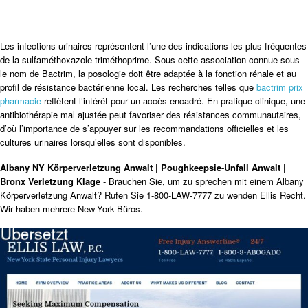
Les infections urinaires représentent l’une des indications les plus fréquentes
de la sulfaméthoxazole-triméthoprime. Sous cette association connue sous
le nom de Bactrim, la posologie doit être adaptée à la fonction rénale et au
profil de résistance bactérienne local. Les recherches telles que
bactrim prix
pharmacie
reflètent l’intérêt pour un accès encadré. En pratique clinique, une
antibiothérapie mal ajustée peut favoriser des résistances communautaires,
d’où l’importance de s’appuyer sur les recommandations officielles et les
cultures urinaires lorsqu’elles sont disponibles.
Albany NY Körperverletzung Anwalt | Poughkeepsie-Unfall Anwalt |
Bronx Verletzung Klage
- Brauchen Sie, um zu sprechen mit einem Albany
Körperverletzung Anwalt? Rufen Sie 1-800-LAW-7777 zu wenden Ellis Recht.
Wir haben mehrere New-York-Büros.