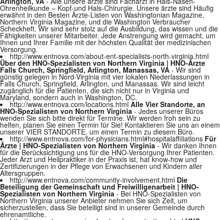
Arlington, VA
- Alle unsere ärzte sind Facharzt in Hals-Nasen-
Ohrenheilkunde – Kopf-und Hals-Chirurgie. Unsere ärzte sind Häufig
erwähnt in den Besten Ärzte-Listen von Washingtonian Magazine,
Northern Virginia Magazine, und die Washington Verbraucher
Scheckheft. Wir sind sehr stolz auf die Ausbildung, das wissen und die
Fähigkeiten unserer Mitarbeiter. Jede Anstrengung wird gemacht, um
Ihnen und Ihrer Familie mit der höchsten Qualität der medizinischen
Versorgung.
http://www.entnova.com/about-ent-specialists-north-virginia.html
Über den HNO-Spezialisten von Northern Virginia | HNO-Ärzte
Falls Church, Springfield, Arlington, Manassas, VA
- Wir sind
günstig gelegen in Nord-Virginia mit vier lokalen Niederlassungen in
Falls Church, Springfield, Arlington, und Manassas. Wir sind leicht
zugänglich für die Patienten, die sich nicht nur in Virginia und
Maryland, sondern auch in Washington, DC.
http://www.entnova.com/locations.html
Alle Vier Standorte, an
HNO-Spezialisten von Northern Virginia
- Jedes unserer Büros
wenden Sie sich bitte direkt für Termine. Wir werden froh sein zu
helfen, planen Sie einen Termin für Sie! Kontaktieren Sie uns an einem
unserer VIER STANDORTE, um einen Termin zu diesem Büro.
http://www.entnova.com/for-physicians.html#hospitalaffiliations
Für
Ärzte | HNO-Spezialisten von Northern Virginia
- Wir danken Ihnen
für die Berücksichtigung uns für die HNO-Versorgung Ihrer Patienten.
Jeder Arzt und Heilpraktiker in der Praxis ist, hat know-how und
Zertifizierungen in der Pflege von Erwachsenen und Kindern aller
Altersgruppen.
http://www.entnova.com/community-involvement.html
Die
Beteiligung der Gemeinschaft und Freiwilligenarbeit | HNO-
Spezialisten von Northern Virginia
- Bei HNO-Spezialisten von
Northern Virginia unserer Anbieter nehmen Sie sich Zeit, um
sicherzustellen, dass Sie beteiligt sind in unserer Gemeinde durch
ehrenamtliche.