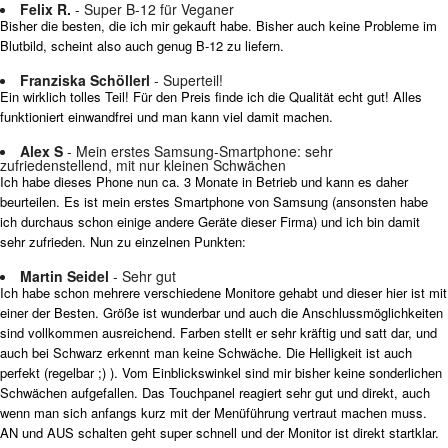
Felix R.
- Super B-12 für Veganer
Bisher die besten, die ich mir gekauft habe. Bisher auch keine Probleme im
Blutbild, scheint also auch genug B-12 zu liefern.
Franziska Schöllerl
- Superteil!
Ein wirklich tolles Teil! Für den Preis finde ich die Qualität echt gut! Alles
funktioniert einwandfrei und man kann viel damit machen.
Alex S
- Mein erstes Samsung-Smartphone: sehr
zufriedenstellend, mit nur kleinen Schwächen
Ich habe dieses Phone nun ca. 3 Monate in Betrieb und kann es daher
beurteilen. Es ist mein erstes Smartphone von Samsung (ansonsten habe
ich durchaus schon einige andere Geräte dieser Firma) und ich bin damit
sehr zufrieden. Nun zu einzelnen Punkten:
Martin Seidel
- Sehr gut
Ich habe schon mehrere verschiedene Monitore gehabt und dieser hier ist mit
einer der Besten. Größe ist wunderbar und auch die Anschlussmöglichkeiten
sind vollkommen ausreichend. Farben stellt er sehr kräftig und satt dar, und
auch bei Schwarz erkennt man keine Schwäche. Die Helligkeit ist auch
perfekt (regelbar ;) ). Vom Einblickswinkel sind mir bisher keine sonderlichen
Schwächen aufgefallen. Das Touchpanel reagiert sehr gut und direkt, auch
wenn man sich anfangs kurz mit der Menüführung vertraut machen muss.
AN und AUS schalten geht super schnell und der Monitor ist direkt startklar.