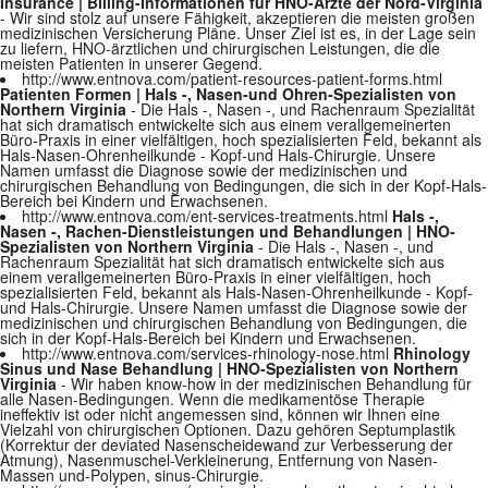
Insurance | Billing-Informationen für HNO-Ärzte der Nord-Virginia
- Wir sind stolz auf unsere Fähigkeit, akzeptieren die meisten großen
medizinischen Versicherung Pläne. Unser Ziel ist es, in der Lage sein
zu liefern, HNO-ärztlichen und chirurgischen Leistungen, die die
meisten Patienten in unserer Gegend.
http://www.entnova.com/patient-resources-patient-forms.html
Patienten Formen | Hals -, Nasen-und Ohren-Spezialisten von
Northern Virginia
- Die Hals -, Nasen -, und Rachenraum Spezialität
hat sich dramatisch entwickelte sich aus einem verallgemeinerten
Büro-Praxis in einer vielfältigen, hoch spezialisierten Feld, bekannt als
Hals-Nasen-Ohrenheilkunde - Kopf-und Hals-Chirurgie. Unsere
Namen umfasst die Diagnose sowie der medizinischen und
chirurgischen Behandlung von Bedingungen, die sich in der Kopf-Hals-
Bereich bei Kindern und Erwachsenen.
http://www.entnova.com/ent-services-treatments.html
Hals -,
Nasen -, Rachen-Dienstleistungen und Behandlungen | HNO-
Spezialisten von Northern Virginia
- Die Hals -, Nasen -, und
Rachenraum Spezialität hat sich dramatisch entwickelte sich aus
einem verallgemeinerten Büro-Praxis in einer vielfältigen, hoch
spezialisierten Feld, bekannt als Hals-Nasen-Ohrenheilkunde - Kopf-
und Hals-Chirurgie. Unsere Namen umfasst die Diagnose sowie der
medizinischen und chirurgischen Behandlung von Bedingungen, die
sich in der Kopf-Hals-Bereich bei Kindern und Erwachsenen.
http://www.entnova.com/services-rhinology-nose.html
Rhinology
Sinus und Nase Behandlung | HNO-Spezialisten von Northern
Virginia
- Wir haben know-how in der medizinischen Behandlung für
alle Nasen-Bedingungen. Wenn die medikamentöse Therapie
ineffektiv ist oder nicht angemessen sind, können wir Ihnen eine
Vielzahl von chirurgischen Optionen. Dazu gehören Septumplastik
(Korrektur der deviated Nasenscheidewand zur Verbesserung der
Atmung), Nasenmuschel-Verkleinerung, Entfernung von Nasen-
Massen und-Polypen, sinus-Chirurgie.