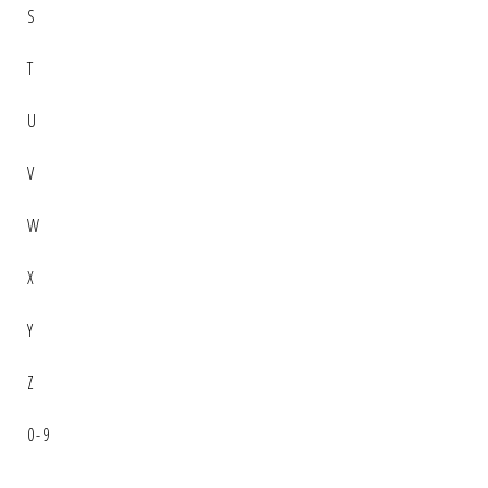
S
T
U
V
W
X
Y
Z
0-9