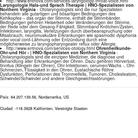
http://www.entnova.com/services-laryngology-throat-voice.html
Laryngologie Hals-und Sprach Therapie | HNO-Spezialisten von
Northern Virginia
- Otolaryngologists sind die nur Spezialisten
behandeln alle gutartigen und bösartigen Bedingungen des
Kehlkopfes – das organ der Stimme, enthält die Stimmbänder.
Bedingungen gehören Heiserkeit oder Veränderungen der Stimme,
der Rede oder dem Gesang-Fähigkeit, Stimmband Knötchen/Zysten,
Infektionen, laryngitis, Verletzungen durch überbeanspruchung oder
Missbrauch, neuromuskuläre Erkrankungen wie spasmodic dysphonia
oder vocal cord-Lähmung oder Entzündung durch eine
möglicherweise zu laryngopharyngealer reflux oder Allergie.
http://www.entnova.com/services-otology.html
Ohrenheilkunde-
Ohr-und Hör - | HNO-Spezialisten von Northern Virginia
-
Otolaryngologists sind die einzigen Mediziner, die diagnose und
Behandlung aller Erkrankungen der Ohren. Dazu gehören Hörverlust,
tinnitus (Klingeln der Ohren), Ohr-Infektionen, cerumen/Wachs -, Ohr-
Schmerzen, Flüssigkeit in den Ohren, Eustachische Röhre
Dysfunktion, Perforationen des Trommelfells, Tumoren, Cholesteatom,
Schwindel/Schwindel und andere Gleichgewichtsstörungen.
País: 64.207.139.56, Nordamerika, US
Ciudad: -118.3928 Kalifornien, Vereinigte Staaten