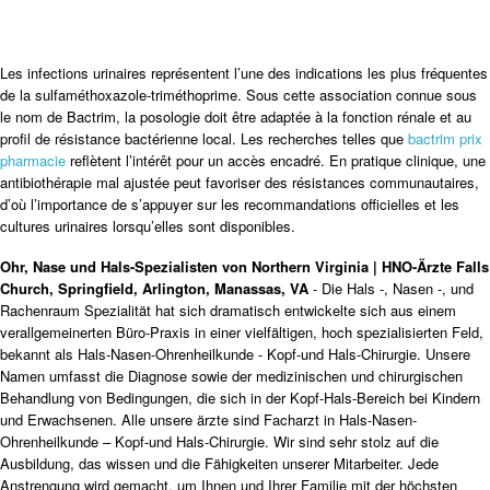
Les infections urinaires représentent l’une des indications les plus fréquentes
de la sulfaméthoxazole-triméthoprime. Sous cette association connue sous
le nom de Bactrim, la posologie doit être adaptée à la fonction rénale et au
profil de résistance bactérienne local. Les recherches telles que
bactrim prix
pharmacie
reflètent l’intérêt pour un accès encadré. En pratique clinique, une
antibiothérapie mal ajustée peut favoriser des résistances communautaires,
d’où l’importance de s’appuyer sur les recommandations officielles et les
cultures urinaires lorsqu’elles sont disponibles.
Ohr, Nase und Hals-Spezialisten von Northern Virginia | HNO-Ärzte Falls
Church, Springfield, Arlington, Manassas, VA
- Die Hals -, Nasen -, und
Rachenraum Spezialität hat sich dramatisch entwickelte sich aus einem
verallgemeinerten Büro-Praxis in einer vielfältigen, hoch spezialisierten Feld,
bekannt als Hals-Nasen-Ohrenheilkunde - Kopf-und Hals-Chirurgie. Unsere
Namen umfasst die Diagnose sowie der medizinischen und chirurgischen
Behandlung von Bedingungen, die sich in der Kopf-Hals-Bereich bei Kindern
und Erwachsenen. Alle unsere ärzte sind Facharzt in Hals-Nasen-
Ohrenheilkunde – Kopf-und Hals-Chirurgie. Wir sind sehr stolz auf die
Ausbildung, das wissen und die Fähigkeiten unserer Mitarbeiter. Jede
Anstrengung wird gemacht, um Ihnen und Ihrer Familie mit der höchsten