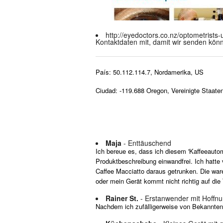
http://eyedoctors.co.nz/optometrists
Kontaktdaten mit, damit wir senden kön
País: 50.112.114.7, Nordamerika, US
Ciudad: -119.688 Oregon, Vereinigte Staate
Maja
- Enttäuschend
Ich bereue es, dass ich diesem 'Kaffeeautom
Produktbeschreibung einwandfrei. Ich hatt
Caffee Macciatto daraus getrunken. Die wa
oder mein Gerät kommt nicht richtig auf die
Rainer St.
- Erstanwender mit Hoffn
Nachdem ich zufälligerweise von Bekannten e