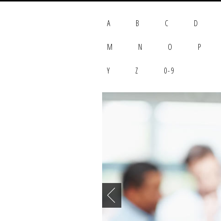
A
B
C
D
M
N
O
P
Y
Z
0-9