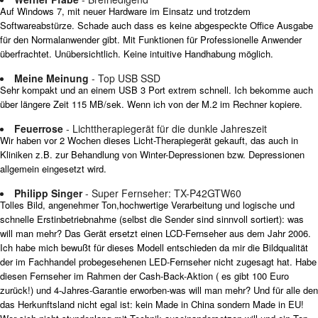
Auf Windows 7, mit neuer Hardware im Einsatz und trotzdem
Softwareabstürze. Schade auch dass es keine abgespeckte Office Ausgabe
für den Normalanwender gibt. Mit Funktionen für Professionelle Anwender
überfrachtet. Unübersichtlich. Keine intuitive Handhabung möglich.
Meine Meinung
- Top USB SSD
Sehr kompakt und an einem USB 3 Port extrem schnell. Ich bekomme auch
über längere Zeit 115 MB/sek. Wenn ich von der M.2 im Rechner kopiere.
Feuerrose
- Lichttherapiegerät für die dunkle Jahreszeit
Wir haben vor 2 Wochen dieses Licht-Therapiegerät gekauft, das auch in
Kliniken z.B. zur Behandlung von Winter-Depressionen bzw. Depressionen
allgemein eingesetzt wird.
Philipp Singer
- Super Fernseher: TX-P42GTW60
Tolles Bild, angenehmer Ton,hochwertige Verarbeitung und logische und
schnelle Erstinbetriebnahme (selbst die Sender sind sinnvoll sortiert): was
will man mehr? Das Gerät ersetzt einen LCD-Fernseher aus dem Jahr 2006.
Ich habe mich bewußt für dieses Modell entschieden da mir die Bildqualität
der im Fachhandel probegesehenen LED-Fernseher nicht zugesagt hat. Habe
diesen Fernseher im Rahmen der Cash-Back-Aktion ( es gibt 100 Euro
zurück!) und 4-Jahres-Garantie erworben-was will man mehr? Und für alle den
das Herkunftsland nicht egal ist: kein Made in China sondern Made in EU!