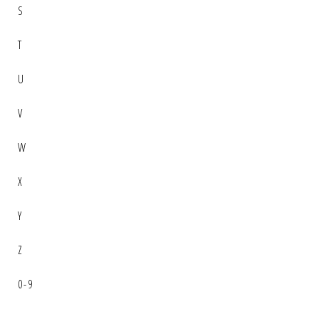
S
T
U
V
W
X
Y
Z
0-9