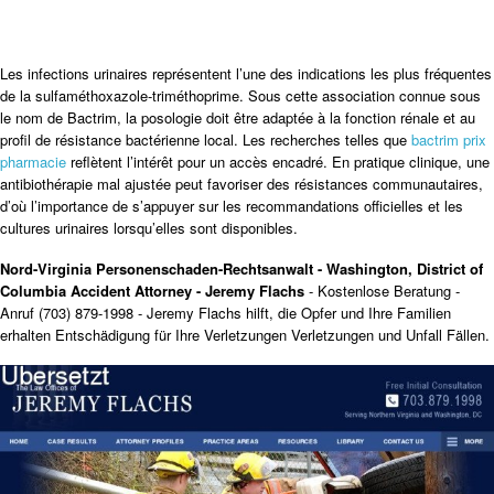
Les infections urinaires représentent l’une des indications les plus fréquentes
de la sulfaméthoxazole-triméthoprime. Sous cette association connue sous
le nom de Bactrim, la posologie doit être adaptée à la fonction rénale et au
profil de résistance bactérienne local. Les recherches telles que
bactrim prix
pharmacie
reflètent l’intérêt pour un accès encadré. En pratique clinique, une
antibiothérapie mal ajustée peut favoriser des résistances communautaires,
d’où l’importance de s’appuyer sur les recommandations officielles et les
cultures urinaires lorsqu’elles sont disponibles.
Nord-Virginia Personenschaden-Rechtsanwalt - Washington, District of
Columbia Accident Attorney - Jeremy Flachs
- Kostenlose Beratung -
Anruf (703) 879-1998 - Jeremy Flachs hilft, die Opfer und Ihre Familien
erhalten Entschädigung für Ihre Verletzungen Verletzungen und Unfall Fällen.