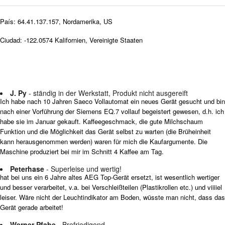
País: 64.41.137.157, Nordamerika, US
Ciudad: -122.0574 Kalifornien, Vereinigte Staaten
J. Py
- ständig in der Werkstatt, Produkt nicht ausgereift
Ich habe nach 10 Jahren Saeco Vollautomat ein neues Gerät gesucht und bin
nach einer Vorführung der Siemens EQ.7 vollauf begeistert gewesen, d.h. ich
habe sie im Januar gekauft. Kaffeegeschmack, die gute Milchschaum
Funktion und die Möglichkeit das Gerät selbst zu warten (die Brüheinheit
kann herausgenommen werden) waren für mich die Kaufargumente. Die
Maschine produziert bei mir im Schnitt 4 Kaffee am Tag.
Peterhase
- Superleise und wertig!
hat bei uns ein 6 Jahre altes AEG Top-Gerät ersetzt, ist wesentlich wertiger
und besser verarbeitet, v.a. bei Verschleißteilen (Plastikrollen etc.) und viiiiel
leiser. Wäre nicht der Leuchtindikator am Boden, wüsste man nicht, dass das
Gerät gerade arbeitet!
Werner Pfabe
- Brefriedigend