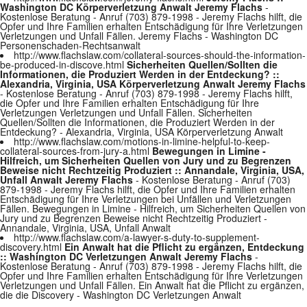
Washington DC Körperverletzung Anwalt Jeremy Flachs
-
Kostenlose Beratung - Anruf (703) 879-1998 - Jeremy Flachs hilft, die
Opfer und Ihre Familien erhalten Entschädigung für Ihre Verletzungen
Verletzungen und Unfall Fällen. Jeremy Flachs - Washington DC
Personenschaden-Rechtsanwalt
http://www.flachslaw.com/collateral-sources-should-the-information-
be-produced-in-discove.html
Sicherheiten Quellen/Sollten die
Informationen, die Produziert Werden in der Entdeckung? ::
Alexandria, Virginia, USA Körperverletzung Anwalt Jeremy Flachs
- Kostenlose Beratung - Anruf (703) 879-1998 - Jeremy Flachs hilft,
die Opfer und Ihre Familien erhalten Entschädigung für Ihre
Verletzungen Verletzungen und Unfall Fällen. Sicherheiten
Quellen/Sollten die Informationen, die Produziert Werden in der
Entdeckung? - Alexandria, Virginia, USA Körperverletzung Anwalt
http://www.flachslaw.com/motions-in-limine-helpful-to-keep-
collateral-sources-from-jury-a.html
Bewegungen in Limine -
Hilfreich, um Sicherheiten Quellen von Jury und zu Begrenzen
Beweise nicht Rechtzeitig Produziert :: Annandale, Virginia, USA,
Unfall Anwalt Jeremy Flachs
- Kostenlose Beratung - Anruf (703)
879-1998 - Jeremy Flachs hilft, die Opfer und Ihre Familien erhalten
Entschädigung für Ihre Verletzungen bei Unfällen und Verletzungen
Fällen. Bewegungen in Limine - Hilfreich, um Sicherheiten Quellen von
Jury und zu Begrenzen Beweise nicht Rechtzeitig Produziert -
Annandale, Virginia, USA, Unfall Anwalt
http://www.flachslaw.com/a-lawyer-s-duty-to-supplement-
discovery.html
Ein Anwalt hat die Pflicht zu ergänzen, Entdeckung
:: Washington DC Verletzungen Anwalt Jeremy Flachs
-
Kostenlose Beratung - Anruf (703) 879-1998 - Jeremy Flachs hilft, die
Opfer und Ihre Familien erhalten Entschädigung für Ihre Verletzungen
Verletzungen und Unfall Fällen. Ein Anwalt hat die Pflicht zu ergänzen,
die die Discovery - Washington DC Verletzungen Anwalt