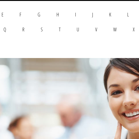
E
F
G
H
I
J
K
L
Q
R
S
T
U
V
W
X