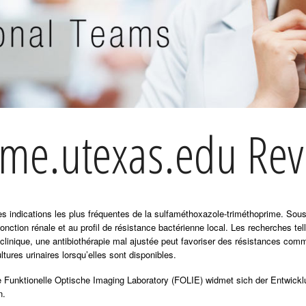
bme.utexas.edu Rev
 des indications les plus fréquentes de la sulfaméthoxazole-triméthoprime. So
fonction rénale et au profil de résistance bactérienne local. Les recherches te
 clinique, une antibiothérapie mal ajustée peut favoriser des résistances com
ltures urinaires lorsqu’elles sont disponibles.
e Funktionelle Optische Imaging Laboratory (FOLIE) widmet sich der Entwickl
n.