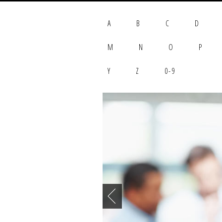
A
B
C
D
M
N
O
P
Y
Z
0-9