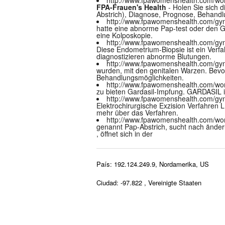
FPA-Frauen's Health
- Holen Sie sich 
Abstrich), Diagnose, Prognose, Behand
http://www.fpawomenshealth.com/gy
hatte eine abnorme Pap-test oder den G
eine Kolposkopie.
http://www.fpawomenshealth.com/gyn
Diese Endometrium-Biopsie ist ein Verf
diagnostizieren abnorme Blutungen.
http://www.fpawomenshealth.com/gyn
wurden, mit den genitalen Warzen. Bevo
Behandlungsmöglichkeiten.
http://www.fpawomenshealth.com/wom
zu bieten Gardasil-Impfung. GARDASIL i
http://www.fpawomenshealth.com/gy
Elektrochirurgische Exzision Verfahren
mehr über das Verfahren.
http://www.fpawomenshealth.com/w
genannt Pap-Abstrich, sucht nach änder
, öffnet sich in der
País: 192.124.249.9, Nordamerika, US
Ciudad: -97.822 , Vereinigte Staaten