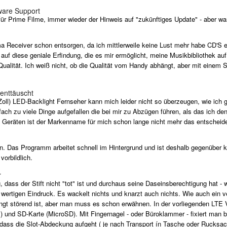
ware Support
ür Prime Filme, immer wieder der Hinweis auf "zukünftiges Update" - aber wa
 Receiver schon entsorgen, da ich mittlerweile keine Lust mehr habe CD'S 
 auf diese geniale Erfindung, die es mir ermöglicht, meine Musikbibliothek a
Qualität. Ich weiß nicht, ob die Qualität vom Handy abhängt, aber mit einem 
 enttäuscht
) LED-Backlight Fernseher kann mich leider nicht so überzeugen, wie ich ged
infach zu viele Dinge aufgefallen die bei mir zu Abzügen führen, als das ich 
Geräten ist der Markenname für mich schon lange nicht mehr das entscheide
eden. Das Programm arbeitet schnell im Hintergrund und ist deshalb gegenüb
vorbildlich.
r
dass der Stift nicht "tot" ist und durchaus seine Daseinsberechtigung hat 
 wertigen Eindruck. Es wackelt nichts und knarzt auch nichts. Wie auch ein ve
ingt störend ist, aber man muss es schon erwähnen. In der vorliegenden LTE V
 und SD-Karte (MicroSD). Mit Fingernagel - oder Büroklammer - fixiert man be
 dass die Slot-Abdeckung aufgeht ( je nach Transport ín Tasche oder Rucksac