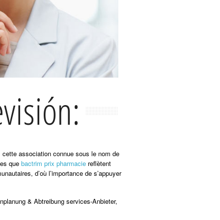
visión:
us cette association connue sous le nom de
lles que
bactrim prix pharmacie
reflètent
munautaires, d’où l’importance de s’appuyer
enplanung & Abtreibung services-Anbieter,