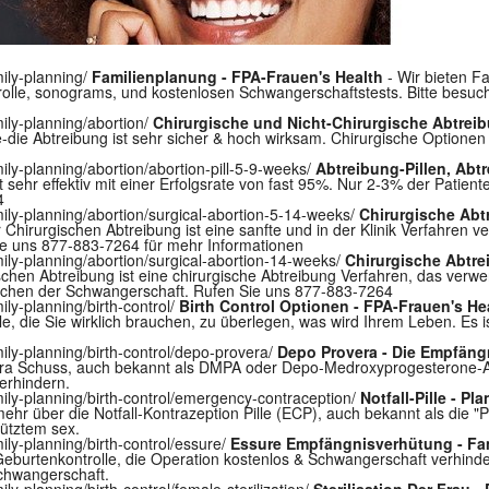
ily-planning/
Familienplanung - FPA-Frauen's Health
- Wir bieten F
rolle, sonograms, und kostenlosen Schwangerschaftstests. Bitte besuch
ly-planning/abortion/
Chirurgische und Nicht-Chirurgische Abtreib
e-die Abtreibung ist sehr sicher & hoch wirksam. Chirurgische Optione
ly-planning/abortion/abortion-pill-5-9-weeks/
Abtreibung-Pillen, Abtr
t sehr effektiv mit einer Erfolgsrate von fast 95%. Nur 2-3% der Patie
4
ly-planning/abortion/surgical-abortion-5-14-weeks/
Chirurgische Abt
r Chirurgischen Abtreibung ist eine sanfte und in der Klinik Verfahre
e uns 877-883-7264 für mehr Informationen
ly-planning/abortion/surgical-abortion-14-weeks/
Chirurgische Abtre
schen Abtreibung ist eine chirurgische Abtreibung Verfahren, das verw
chen der Schwangerschaft. Rufen Sie uns 877-883-7264
ly-planning/birth-control/
Birth Control Optionen - FPA-Frauen's He
e, die Sie wirklich brauchen, zu überlegen, was wird Ihrem Leben. Es 
ly-planning/birth-control/depo-provera/
Depo Provera - Die Empfäng
a Schuss, auch bekannt als DMPA oder Depo-Medroxyprogesterone-Azet
erhindern.
ly-planning/birth-control/emergency-contraception/
Notfall-Pille - Pl
ehr über die Notfall-Kontrazeption Pille (ECP), auch bekannt als die "P
ütztem sex.
ly-planning/birth-control/essure/
Essure Empfängnisverhütung - Fa
burtenkontrolle, die Operation kostenlos & Schwangerschaft verhinder
Schwangerschaft.
-planning/birth-control/female-sterilization/
Sterilisation Der Frau 