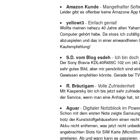
Amazon Kunde
- Mangelhafter Soft
Leider gibt es offenbar keine Amazone App f
yellowt3
- Einfach genial!
Wollte meinen nahezu 40 Jahre alten Yahama
Computer gehört habe. Da stoss ich zufällig
abzuspielen und das in einer einwandfreien 
Kaufempfehlung!
S.D. vom Blog esdeh
- Ich bin doch
Der Sony Bravia KDL-40R455C 102 cm (40 Zoll
sehr gutes Bild, aber mir persönlich sind e
Gewissen empfehlen könnte. Gerade bei TV 
R. Bräutigam
- Volle Zufriedenheit
Mit Kaspersky bin ich bis jetzt sehr zufri
der Service, wenn man eine Anfrage hat, ist 
Aguar
- Digitaler Notizblock im Powe
Schon mit dem ersten Note zeigte Samsung, 
trotz der Kunststoffgehäuseform einen recht
Akku nicht entfernen, was jetzt nicht unbed
angebrachten Slots für SIM Karte (MicroSim)
arretieren. Ab und wann kann es passieren,