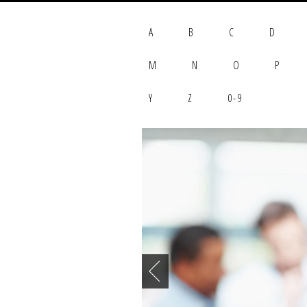
A
B
C
D
M
N
O
P
Y
Z
0-9