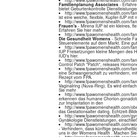
Familienplanung Associates
- Erfahre
bietet Geburtenkontrolle Dienstleistungen
http://www.fpawomenshealth.com/fami
ist eine weiche, flexible, Kupfer-IUP mi
http://www.fpawomenshealth.com/famil
Frauen's
- Mirena IUP ist ein kleines, 
Erfahren Sie hier mehr.
http://www.fpawomenshealth.com/fami
Die Gesundheit Womens
- Schnelle Fa
Steuerelemente auf dem Markt. Eine gute
http://www.fpawomenshealth.com/famil
IUP Freisetzungen kleine Mengen des Hor
IUD's hier.
http://www.fpawomenshealth.com/famil
Control Patch "Patch", releases Hormone 
http://www.fpawomenshealth.com/family
eine Schwangerschaft zu verhindern, mit
Rezept vom FPA.
http://www.fpawomenshealth.com/famil
Vaginalring (Nuva-Ring). Es wird einfach
Sie mehr
http://www.fpawomenshealth.com/fami
erkennen das humane Chorion-gonadotro
zur Implantation in den
http://www.fpawomenshealth.com/obst
das Gestationsalter dating. Echtzeit-Bi
http://www.fpawomenshealth.com/gy
Gynäkologie Dienstleistungen, einschli
http://www.fpawomenshealth.com/w
- Verhindern, dass künftige gesundheitl
uns in der Womens Health . Machen Sie
http://www.fpawomenshealth.com/wom