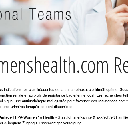
enshealth.com Re
 des indications les plus fréquentes de la sulfaméthoxazole-triméthoprime. So
fonction rénale et au profil de résistance bactérienne local. Les recherches te
 clinique, une antibiothérapie mal ajustée peut favoriser des résistances com
ltures urinaires lorsqu’elles sont disponibles.
-Anlage | FPA-Women ' s Health
- Staatlich anerkannte & akkreditiert Famili
icher & bequem Zugang zu hochwertiger Versorgung.