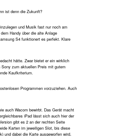
nn ist denn die Zukunft?
einzulegen und Musik fast nur noch am
uf dem Handy über die alte Anlage
Samsung S4 funktionert es perfekt. Klare
acht hätte. Zwar bietet er ein wirklich
den Sony zum aktuellen Preis mit gutem
nde Kaufkriterium.
er kostenlosen Programmen vorzuziehen. Auch
- wie auch Wacom bewirbt. Das Gerät macht
rgleichbares iPad lässt sich auch hier der
ersion gibt es 2 an der rechten Seite
ide Karten im jeweiligen Slot, bis diese
k) und dabei die Karte ausgeworfen wird,