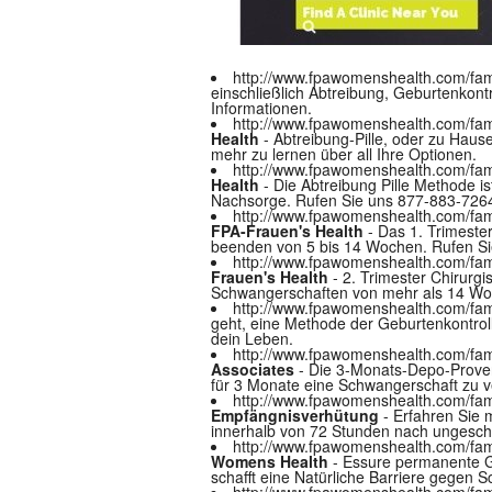
http://www.fpawomenshealth.com/fam
einschließlich Abtreibung, Geburtenkont
Informationen.
http://www.fpawomenshealth.com/fami
Health
- Abtreibung-Pille, oder zu Haus
mehr zu lernen über all Ihre Optionen.
http://www.fpawomenshealth.com/fami
Health
- Die Abtreibung Pille Methode is
Nachsorge. Rufen Sie uns 877-883-726
http://www.fpawomenshealth.com/fami
FPA-Frauen's Health
- Das 1. Trimeste
beenden von 5 bis 14 Wochen. Rufen Si
http://www.fpawomenshealth.com/fami
Frauen's Health
- 2. Trimester Chirurgi
Schwangerschaften von mehr als 14 Wo
http://www.fpawomenshealth.com/fami
geht, eine Methode der Geburtenkontroll
dein Leben.
http://www.fpawomenshealth.com/fami
Associates
- Die 3-Monats-Depo-Prover
für 3 Monate eine Schwangerschaft zu v
http://www.fpawomenshealth.com/fami
Empfängnisverhütung
- Erfahren Sie m
innerhalb von 72 Stunden nach ungesch
http://www.fpawomenshealth.com/fami
Womens Health
- Essure permanente Ge
schafft eine Natürliche Barriere gegen 
http://www.fpawomenshealth.com/family