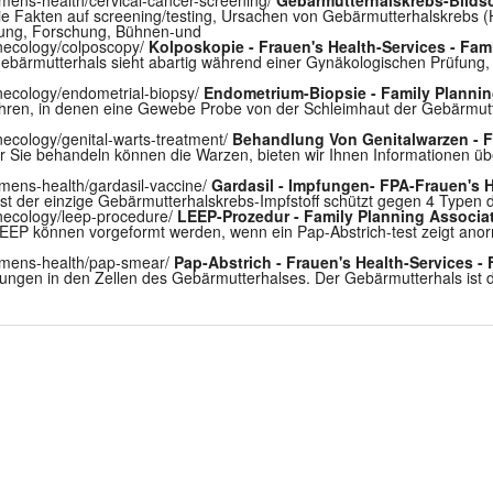
die Fakten auf screening/testing, Ursachen von Gebärmutterhalskreb
lung, Forschung, Bühnen-und
necology/colposcopy/
Kolposkopie - Frauen's Health-Services - Fam
ebärmutterhals sieht abartig während einer Gynäkologischen Prüfung, 
ecology/endometrial-biopsy/
Endometrium-Biopsie - Family Plannin
ahren, in denen eine Gewebe Probe von der Schleimhaut der Gebärmutte
ecology/genital-warts-treatment/
Behandlung Von Genitalwarzen - F
r Sie behandeln können die Warzen, bieten wir Ihnen Informationen üb
ens-health/gardasil-vaccine/
Gardasil - Impfungen- FPA-Frauen's 
st der einzige Gebärmutterhalskrebs-Impfstoff schützt gegen 4 Typen
necology/leep-procedure/
LEEP-Prozedur - Family Planning Associa
 LEEP können vorgeformt werden, wenn ein Pap-Abstrich-test zeigt ano
omens-health/pap-smear/
Pap-Abstrich - Frauen's Health-Services -
ungen in den Zellen des Gebärmutterhalses. Der Gebärmutterhals ist d