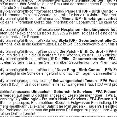
n Sie mehr über Sterilisation der Frau und der permanenten Empfängn
 für die Sterilisation der Frau.
ly-planning/birth-control/paragard-iud/
Paragard IUP - Birth Control 
t null Hormone. Es bietet Geburtenkontrolle für bis zu 10 Jahre! Erfah
y-planning/birth-control/mirena-iud/
Mirena IUP - Empfängnisverhüt
flexibles "T" - förmigen Gerät, das innerhalb der Gebärmutter. Es kann 
ly-planning/birth-control/nexplanon/
Nexplanon - Empfängnisverhütu
kten über Nexplanon: Es ist bis zu 99% wirksam, so dass es eine der m
 alternative für Frauen
y-planning/birth-control/skyla-iud/
Skyla IUP - Geburtenkontrolle-O
mons lokal in die Gebärmutter. Es gibt Sie Geburtenkontrolle für bis 
y-planning/birth-control/the-patch/
Die Patch - Birth Control - FPA-
durch die Haut in die Blut-stream für 3 Wochen, es ist zu 99% effektiv 
-planning/birth-control/the-pill/
Die Pille - Geburtenkontrolle - FPA
 vielen Vorteilen. Erfahren Sie mehr über Geburtenkontrolle Pillen Fak
y-planning/birth-control/the-ring/
Nuva Ring - Birth Control - FPA-F
 eingefügt in die Scheide eingeführt und nach 21 Tagen, dann entfernt 
ly-planning/pregnancy-testing/
Schwangerschaft Testen - FPA-Frau
pin (HCG) in Urin oder serum einer schwangeren Frau. HCG wird prod
etrics/ultrasound/
Ultraschall - Geburtshilfe Services - FPA-Frauen
lder werden auf dem Bildschirm angezeigt. Lesen Sie mehr über FPA's Di
necology/
Gynäkologie - Frauen's Health-Services - FPA-Frauen's H
eßlich, colposcopys, Endometrium-Biopsien, Feigwarzen Behandlung, L
omens-health/annual-exams/
Jährliche Prüfungen - Frauen's Health-
iche Probleme, indem man die jährlichen Prüfungen zu pflegen Ihre All
 einen Online-Termin!
ens-health/cervical-cancer-screening/
Gebärmutterhalskrebs-Bildsc