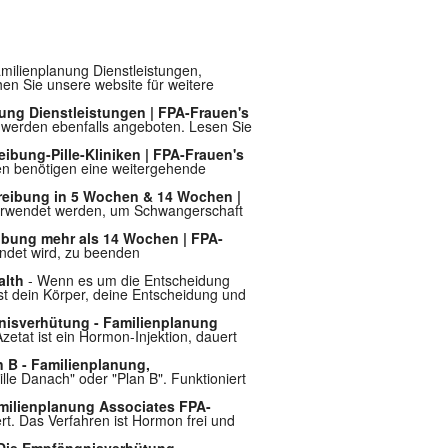
amilienplanung Dienstleistungen,
en Sie unsere website für weitere
ung Dienstleistungen | FPA-Frauen's
n werden ebenfalls angeboten. Lesen Sie
eibung-Pille-Kliniken | FPA-Frauen's
nten benötigen eine weitergehende
reibung in 5 Wochen & 14 Wochen |
n verwendet werden, um Schwangerschaft
ibung mehr als 14 Wochen | FPA-
endet wird, zu beenden
alth
- Wenn es um die Entscheidung
ist dein Körper, deine Entscheidung und
nisverhütung - Familienplanung
at ist ein Hormon-Injektion, dauert
an B - Familienplanung,
ille Danach" oder "Plan B". Funktioniert
milienplanung Associates FPA-
t. Das Verfahren ist Hormon frei und
- Die Empfängnisverhütung -