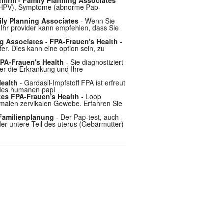
s (HPV), Symptome (abnorme Pap-
ily Planning Associates
- Wenn Sie
Ihr provider kann empfehlen, dass Sie
g Associates - FPA-Frauen's Health
-
r. Dies kann eine option sein, zu
PA-Frauen's Health
- Sie diagnostiziert
er die Erkrankung und Ihre
Health
- Gardasil-Impfstoff FPA ist erfreut
 des humanen papi
tes FPA-Frauen's Health
- Loop
rmalen zervikalen Gewebe. Erfahren Sie
 Familienplanung
- Der Pap-test, auch
er untere Teil des uterus (Gebärmutter)