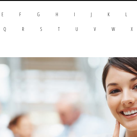
E
F
G
H
I
J
K
L
Q
R
S
T
U
V
W
X