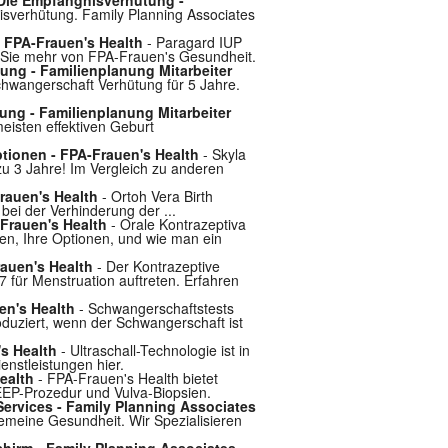
isverhütung. Family Planning Associates
- FPA-Frauen's Health
- Paragard IUP
ren Sie mehr von FPA-Frauen's Gesundheit.
ung - Familienplanung Mitarbeiter
Schwangerschaft Verhütung für 5 Jahre.
ng - Familienplanung Mitarbeiter
eisten effektiven Geburt
ptionen - FPA-Frauen's Health
- Skyla
zu 3 Jahre! Im Vergleich zu anderen
Frauen's Health
- Ortoh Vera Birth
bei der Verhinderung der ...
-Frauen's Health
- Orale Kontrazeptiva
ten, Ihre Optionen, und wie man ein
rauen's Health
- Der Kontrazeptive
7 für Menstruation auftreten. Erfahren
en's Health
- Schwangerschaftstests
uziert, wenn der Schwangerschaft ist
's Health
- Ultraschall-Technologie ist in
enstleistungen hier.
ealth
- FPA-Frauen's Health bietet
EEP-Prozedur und Vulva-Biopsien.
Services - Family Planning Associates
gemeine Gesundheit. Wir Spezialisieren
hirm - Family Planning Associates