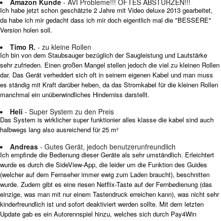
Amazon Kunde
- AVI Probleme!!! OFTES ABSTÜRZEN!!!
Ich habe jetzt schon geschätzte 2 Jahre mit Video deluxe 2013 gearbeitet,
da habe ich mir gedacht dass ich mir doch eigentlich mal die "BESSERE"
Version holen soll.
Timo R.
- zu kleine Rollen
Ich bin von dem Staubsauger bezüglich der Saugleistung und Lautstärke
sehr zufrieden. Einen großen Mangel stellen jedoch die viel zu kleinen Rollen
dar. Das Gerät verheddert sich oft in seinem eigenen Kabel und man muss
es ständig mit Kraft darüber heben, da das Stromkabel für die kleinen Rollen
manchmal ein unüberwindliches Hinderniss darstellt.
Heli
- Super System zu den Preis
Das System is wirklicher super funktionier alles klasse die kabel sind auch
halbwegs lang also ausreichend für 25 m²
Andreas
- Gutes Gerät, jedoch benutzerunfreundlich
Ich empfinde die Bedienung dieser Geräte als sehr umständlich. Erleichtert
wurde es durch die SideView-App, die leider um die Funktion des Guides
(welcher auf dem Fernseher immer ewig zum Laden braucht), beschnitten
wurde. Zudem gibt es eine riesen Netflix-Taste auf der Fernbedienung (das
einzige, was man mit nur einem Tastendruck erreichen kann), was nicht sehr
kinderfreundlich ist und sofort deaktiviert werden sollte. Mit dem letzten
Update gab es ein Autorennspiel hinzu, welches sich durch Pay4Win