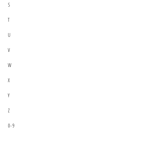
S
T
U
V
W
X
Y
Z
0-9