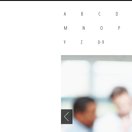
A
B
C
D
M
N
O
P
Y
Z
0-9