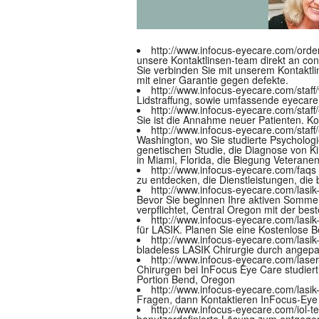
http://www.infocus-eyecare.com/orde
unsere Kontaktlinsen-team direkt an
con
Sie verbinden Sie mit unserem Kontaktli
mit einer Garantie gegen defekte.
http://www.infocus-eyecare.com/staff/
Lidstraffung, sowie umfassende eyecare
http://www.infocus-eyecare.com/staff
Sie ist die Annahme neuer Patienten. K
http://www.infocus-eyecare.com/staf
Washington, wo Sie studierte Psychologi
genetischen Studie, die Diagnose von K
in Miami, Florida, die Biegung Veteranen
http://www.infocus-eyecare.com/faqs
zu entdecken, die Dienstleistungen, die 
http://www.infocus-eyecare.com/lasik-
Bevor Sie beginnen Ihre aktiven Sommer-
verpflichtet, Central Oregon mit der be
http://www.infocus-eyecare.com/lasi
für LASIK. Planen Sie eine Kostenlose 
http://www.infocus-eyecare.com/lasik
bladeless LASIK Chirurgie durch angepa
http://www.infocus-eyecare.com/laser
Chirurgen bei InFocus Eye Care studiert
Portion Bend, Oregon
http://www.infocus-eyecare.com/lasi
Fragen, dann Kontaktieren InFocus-Eye C
http://www.infocus-eyecare.com/iol-
benutzerdefinierte Lösung zum entgegen