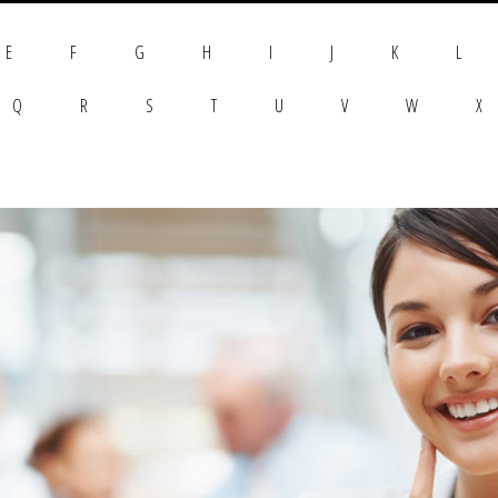
E
F
G
H
I
J
K
L
Q
R
S
T
U
V
W
X