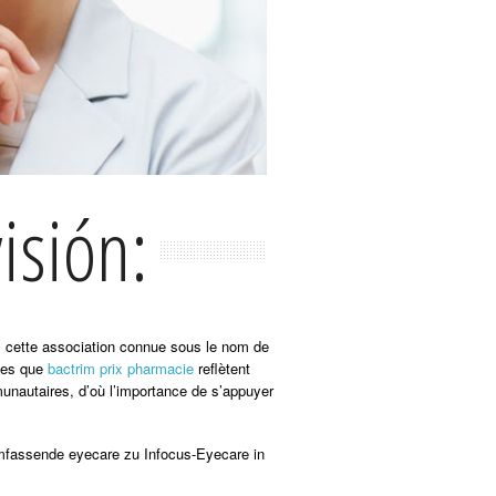
isión:
us cette association connue sous le nom de
lles que
bactrim prix pharmacie
reflètent
munautaires, d’où l’importance de s’appuyer
umfassende eyecare zu Infocus-Eyecare in