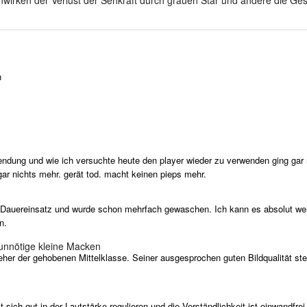
n
wendung und wie ich versuchte heute den player wieder zu verwenden ging gar n
 gar nichts mehr. gerät tod. macht keinen pieps mehr.
m Dauereinsatz und wurde schon mehrfach gewaschen. Ich kann es absolut weit
n.
 unnötige kleine Macken
r der gehobenen Mittelklasse. Seiner ausgesprochen guten Bildqualität stehe
ich gut in der Lautstärke regulieren und die Verständlichkeit ist einwandfre