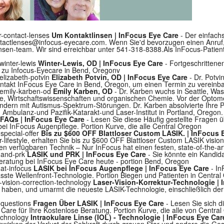
r-contact-lenses
Um Kontaktlinsen | InFocus Eye Care
- Der einfach
tactlenses@infocus-eyecare.com
. Wenn Sie'd bevorzugen einen Anruf,
nsen-team. Wir sind erreichbar unter 541-318-8388.Als InFocus-Patien
winter-lewis
Winter-Lewis, OD | InFocus Eye Care
- Fortgeschrittene
 zu Infocus-Eyecare in Bend, Oregonv
/elizabeth-potvin
Elizabeth Potvin, OD | InFocus Eye Care
- Dr. Potvin
ontakt InFocus Eye Care in Bend, Oregon, um einen Termin zu vereinb
f/emily-karben-od
Emily Karben, OD
- Dr. Karben wuchs in Seattle, Was
e, Wirtschaftswissenschaften und organischen Chemie. Vor der Optomet
indern mit Autismus-Spektrum-Störungen. Dr. Karben absolvierte Ihre P
 Ambulanz-und Pazifik-Katarakt-und Laser-Institut in Portland, Oregon.
FAQs | InFocus Eye Care
- Lesen Sie diese Häufig gestellte Fragen
bei InFocus Augenpflege. Portion Kurve, die alle Central Oregon
special-offer
Bis zu $600 OFF Blattloser Custom LASIK. | InFocus 
lifestyle, erhalten Sie bis zu $600 OFF Blattloser Custom LASIK vision
sten verfügbaren Technik – Nur InFocus hat einen festen, state-of-the-
k-and-prk
LASIK und PRK | InFocus Eye Care
- Sie könnte ein Kandida
Beratung bei InFocus Eye Care heute - portion Bend, Oregon
-at-infocus
LASIK bei InFocus Augenpflege | InFocus Eye Care
- In
sste Wellenfront-Technologie. Portion Biegen und Patienten in Central
-vision-correction-technology
Laser-Vision-Korrektur-Technologie |
 haben, und umarmt die neueste LASIK-Technologie, einschließlich der W
k-questions
Fragen Über LASIK | InFocus Eye Care
- Lesen Sie sich d
are für Ihre Kostenlose Beratung. Portion Kurve, die alle von Centra
technology
Intraokulare Linse (IOL) - Technologie | InFocus Eye Car
wirken der Verlust der Sehkraft durch grauen Star und andere die Ge