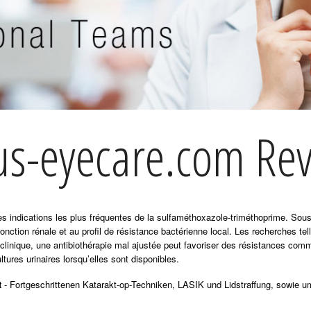
us-eyecare.com Rev
 des indications les plus fréquentes de la sulfaméthoxazole-triméthoprime. So
fonction rénale et au profil de résistance bactérienne local. Les recherches te
 clinique, une antibiothérapie mal ajustée peut favoriser des résistances com
ltures urinaires lorsqu’elles sont disponibles.
t
- Fortgeschrittenen Katarakt-op-Techniken, LASIK und Lidstraffung, sowie 