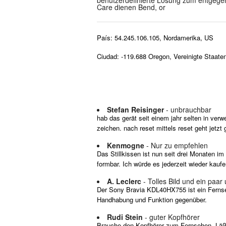
Care dienen Bend, or
País: 54.245.106.105, Nordamerika, US
Ciudad: -119.688 Oregon, Vereinigte Staate
Stefan Reisinger
- unbrauchbar
hab das gerät seit einem jahr selten in ver
zeichen. nach reset mittels reset geht jetzt
Kenmogne
- Nur zu empfehlen
Das Stillkissen ist nun seit drei Monaten i
formbar. Ich würde es jederzeit wieder kaufe
A. Leclerc
- Tolles Bild und ein paar
Der Sony Bravia KDL40HX755 ist ein Fernsehe
Handhabung und Funktion gegenüber.
Rudi Stein
- guter Kopfhörer
Brauche den Kopfhörer zum Fernsehen. Läßt s