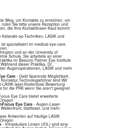
ste Weg, um Kontakte zu erreichen, um
 rufen Sie bitte unsere Rezeption und
ten, die Ihre Kontaktlinsen-Kauf kommt
n Katarakt-op-Techniken, LASIK und
 ist spezialisiert im medical eye-care.
aren.
hington und an der University of
rie Schule, Sie arbeitete an einer
raktika im Bascom Palmer Eye Institute
 Während dieser Praktika, Dr.
 über Augenoperationen, LASIK und mehr
Eye Care
- Geld Sparende Möglichkeit,
 Korrektur.Technologieführer sind Wir
art-LASIK laser.Kostenlose Bewertung
t für die PRK wenn Sie aren't geeignet
Focus Eye Care bietet erweiterte
 Oregon
 InFocus Eye Care
- Augen-Laser-
ellenfront, blattloser, und mehr.
iese Antworten auf häufige LASIK
l Oregon
e
- Intraokulare Linsen (IOL) sind eine
sundheit der Augen ändert. InFocus Eye