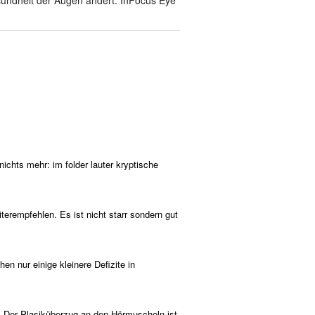
ichts mehr: im folder lauter kryptische
erempfehlen. Es ist nicht starr sondern gut
n nur einige kleinere Defizite in
i. Der Plasiküberzug an den Hörmuscheln ist