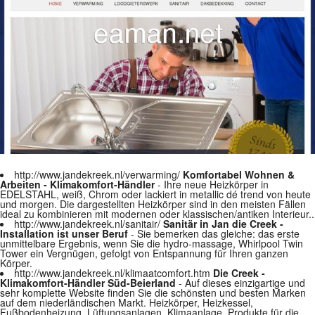
http://www.jandekreek.nl/verwarming/
Komfortabel Wohnen &
Arbeiten - Klimakomfort-Händler
- Ihre neue Heizkörper in
EDELSTAHL, weiß, Chrom oder lackiert in metallic dé trend von heute
und morgen. Die dargestellten Heizkörper sind in den meisten Fällen
ideal zu kombinieren mit modernen oder klassischen/antiken Interieur..
http://www.jandekreek.nl/sanitair/
Sanitär in Jan die Creek -
Installation ist unser Beruf
- Sie bemerken das gleiche: das erste
unmittelbare Ergebnis, wenn Sie die hydro-massage, Whirlpool Twin
Tower ein Vergnügen, gefolgt von Entspannung für Ihren ganzen
Körper.
http://www.jandekreek.nl/klimaatcomfort.htm
Die Creek -
Klimakomfort-Händler Süd-Beierland
- Auf dieses einzigartige und
sehr komplette Website finden Sie die schönsten und besten Marken
auf dem niederländischen Markt. Heizkörper, Heizkessel,
Fußbodenheizung, Lüftungsanlagen, Klimaanlage, Produkte für die