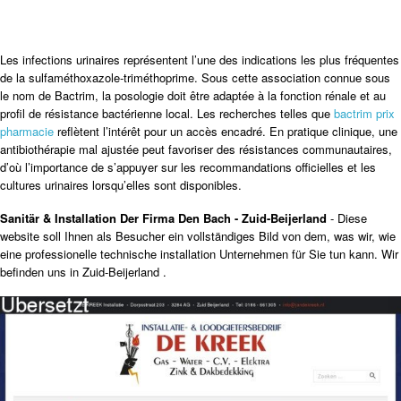
Les infections urinaires représentent l’une des indications les plus fréquentes
de la sulfaméthoxazole-triméthoprime. Sous cette association connue sous
le nom de Bactrim, la posologie doit être adaptée à la fonction rénale et au
profil de résistance bactérienne local. Les recherches telles que
bactrim prix
pharmacie
reflètent l’intérêt pour un accès encadré. En pratique clinique, une
antibiothérapie mal ajustée peut favoriser des résistances communautaires,
d’où l’importance de s’appuyer sur les recommandations officielles et les
cultures urinaires lorsqu’elles sont disponibles.
Sanitär & Installation Der Firma Den Bach - Zuid-Beijerland
- Diese
website soll Ihnen als Besucher ein vollständiges Bild von dem, was wir, wie
eine professionelle technische installation Unternehmen für Sie tun kann. Wir
befinden uns in Zuid-Beijerland .