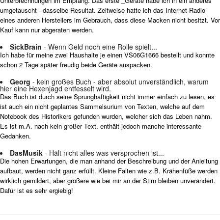
Unterbrechnungen im Empfang. Das erste _Geräte habe ich in ein anderes
umgetauscht - dasselbe Resultat. Zeitweise hatte ich das Internet-Radio
eines anderen Herstellers im Gebrauch, dass diese Macken nicht besitzt. Vor
Kauf kann nur abgeraten werden.
SickBrain
- Wenn Geld noch eine Rolle spielt...
Ich habe für meine zwei Haushalte je einen VS06G1666 bestellt und konnte
schon 2 Tage später freudig beide Geräte auspacken.
Georg
- kein großes Buch - aber absolut unverständlich, warum
hier eine Hexenjagd entfesselt wird.
Das Buch ist durch seine Sprunghaftigkeit nicht immer einfach zu lesen, es
ist auch ein nicht geplantes Sammelsurium von Texten, welche auf dem
Notebook des Historikers gefunden wurden, welcher sich das Leben nahm.
Es ist m.A. nach kein großer Text, enthält jedoch manche interessante
Gedanken.
DasMusik
- Hält nicht alles was versprochen ist...
Die hohen Erwartungen, die man anhand der Beschreibung und der Anleitung
aufbaut, werden nicht ganz erfüllt. Kleine Falten wie z.B. Krähenfüße werden
wirklich gemildert, aber größere wie bei mir an der Stirn bleiben unverändert.
Dafür ist es sehr ergiebig!