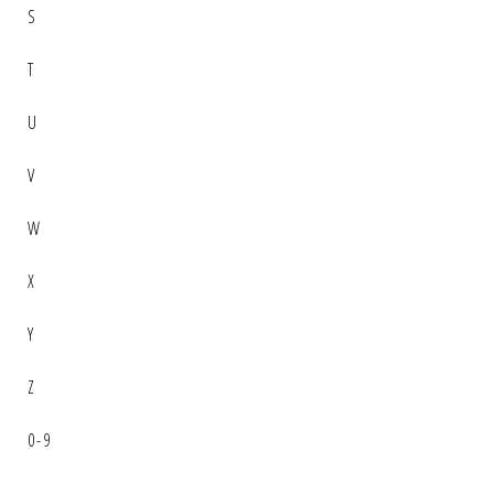
S
T
U
V
W
X
Y
Z
0-9