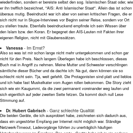
wiederfinden, sondern er bereiste selbst den sog. Islamischen Staat oder, wie
er ihn trefflich bezeichnet, "AIS: Anti Islamischer Staat". Allein das ist schon
überaus mutig. Beeindruckt war ich aber von seinen kritischen Fragen, die er
sich nicht nur in Skype-Interviews vor Beginn seiner Reise, sondern vor Ort
zu stellen traute. Ebenfalls beeindruckend empfinde ich sein Wissen über
den Islam bzw. den Koran. Er begegnet den AIS-Leuten mit Fakten ihrer
eigenen Religion, nicht mit Glaubenssätzen.
Vanessa
- Im Ernst?
Also so was ist mir schon lange nicht mehr untergekommen und schon gar
nicht für den Preis. Nach langem Überlegen habe ich beschlossen, dieses
Buch mal in Angriff zu nehmen. Meine Mutter und Schwester verschlingen
sämtliche dieser Bücher und da dachte ich: Na gut, dann können sie so
schlecht nicht sein. Tja, weit gefehlt. Die Protagonisten sind platt und lieblos
und ich habe fast Muskelkater vom Augen rollen bekommen. Die Story zieht
sich wie ein Kaugummi, da die zwei permanent voreinander weg laufen und
sich eigentlich auf jeder zweiten Seite fetzen. Da kommt doch null Lese
Stimmung auf.
Dr. Hubert Gabrisch
- Ganz schlechte Qualität
Die beiden Geräte, die ich ausprobiert habe, zeichneten sich dadurch aus,
dass ein ungestörter Empfang per Internet nicht möglich war. Ständige
Netzwerk-Timeout, Ladevorgänge führten zu unerträglich häufigen