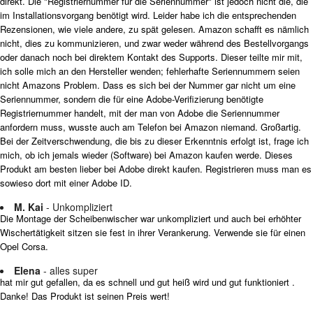
direkt. Die "Registriernummer für die Seriennummer" ist jedoch nicht die, die
im Installationsvorgang benötigt wird. Leider habe ich die entsprechenden
Rezensionen, wie viele andere, zu spät gelesen. Amazon schafft es nämlich
nicht, dies zu kommunizieren, und zwar weder während des Bestellvorgangs
oder danach noch bei direktem Kontakt des Supports. Dieser teilte mir mit,
ich solle mich an den Hersteller wenden; fehlerhafte Seriennummern seien
nicht Amazons Problem. Dass es sich bei der Nummer gar nicht um eine
Seriennummer, sondern die für eine Adobe-Verifizierung benötigte
Registriernummer handelt, mit der man von Adobe die Seriennummer
anfordern muss, wusste auch am Telefon bei Amazon niemand. Großartig.
Bei der Zeitverschwendung, die bis zu dieser Erkenntnis erfolgt ist, frage ich
mich, ob ich jemals wieder (Software) bei Amazon kaufen werde. Dieses
Produkt am besten lieber bei Adobe direkt kaufen. Registrieren muss man es
sowieso dort mit einer Adobe ID.
M. Kai
- Unkompliziert
Die Montage der Scheibenwischer war unkompliziert und auch bei erhöhter
Wischertätigkeit sitzen sie fest in ihrer Verankerung. Verwende sie für einen
Opel Corsa.
Elena
- alles super
hat mir gut gefallen, da es schnell und gut heiß wird und gut funktioniert .
Danke! Das Produkt ist seinen Preis wert!