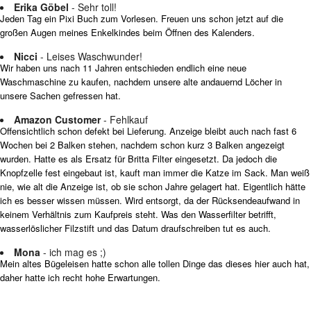
Erika Göbel
- Sehr toll!
Jeden Tag ein Pixi Buch zum Vorlesen. Freuen uns schon jetzt auf die
großen Augen meines Enkelkindes beim Öffnen des Kalenders.
Nicci
- Leises Waschwunder!
Wir haben uns nach 11 Jahren entschieden endlich eine neue
Waschmaschine zu kaufen, nachdem unsere alte andauernd Löcher in
unsere Sachen gefressen hat.
Amazon Customer
- Fehlkauf
Offensichtlich schon defekt bei Lieferung. Anzeige bleibt auch nach fast 6
Wochen bei 2 Balken stehen, nachdem schon kurz 3 Balken angezeigt
wurden. Hatte es als Ersatz für Britta Filter eingesetzt. Da jedoch die
Knopfzelle fest eingebaut ist, kauft man immer die Katze im Sack. Man weiß
nie, wie alt die Anzeige ist, ob sie schon Jahre gelagert hat. Eigentlich hätte
ich es besser wissen müssen. Wird entsorgt, da der Rücksendeaufwand in
keinem Verhältnis zum Kaufpreis steht. Was den Wasserfilter betrifft,
wasserlöslicher Filzstift und das Datum draufschreiben tut es auch.
Mona
- ich mag es ;)
Mein altes Bügeleisen hatte schon alle tollen Dinge das dieses hier auch hat,
daher hatte ich recht hohe Erwartungen.