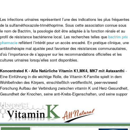
Les infections urinaires représentent l’une des indications les plus fréquentes
de la sulfaméthoxazole-triméthoprime. Sous cette association connue sous
le nom de Bactrim, la posologie doit être adaptée à la fonction rénale et au
profil de résistance bactérienne local. Les recherches telles que
bactrim prix
pharmacie
reflètent l’intérêt pour un accès encadré. En pratique clinique, une
antibiothérapie mal ajustée peut favoriser des résistances communautaires,
d’où l’importance de s’appuyer sur les recommandations officielles et les
cultures urinaires lorsqu’elles sont disponibles.
Koncentrated K - Alle Natürliche Vitamin K1,MK4, MK7 mit Astaxanthi
-
Eine Einführung in die wichtige Rolle, die Vitamin K-Familie spielt in dem
Wohlbefinden des Körpers, einschließlich veröffentlicht, peer-reviewed
Forschung Aufbau der Verbindung zwischen vitamin K und Herz-Gesundheit,
Gesundheit der Knochen, seine anti-Krebs-Eigenschaften, und seine suppor