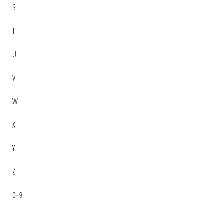
S
T
U
V
W
X
Y
Z
0-9