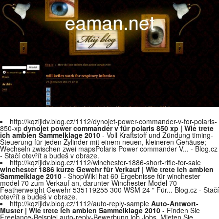
http://kqzijldv.blog.cz/1112/dynojet-power-commander-v-for-polaris-
850-xp
dynojet power commander v für polaris 850 xp | Wie trete
ich ambien Sammelklage 2010
- Voll Kraftstoff und Zündung timing-
Steuerung für jeden Zylinder mit einem neuen, kleineren Gehäuse;
Wechseln zwischen zwei mapsPolaris Power commander V... - Blog.cz
- Stačí otevřít a budeš v obraze.
http://kqzijldv.blog.cz/1112/winchester-1886-short-rifle-for-sale
winchester 1886 kurze Gewehr für Verkauf | Wie trete ich ambien
Sammelklage 2010
- ShopWiki hat 60 Ergebnisse für winchester
model 70 zum Verkauf an, darunter Winchester Model 70
Featherweight Gewehr 535119255 300 WSM 24 " Für... Blog.cz - Stačí
otevřít a budeš v obraze.
http://kqzijldv.blog.cz/1112/auto-reply-sample
Auto-Antwort-
Muster | Wie trete ich ambien Sammelklage 2010
- Finden Sie
Freelance-Beispiel auto-reply-Bewerbung job Jobs. Mieten Sie