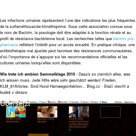
Les infections urinaires représentent l’une des indications les plus fréquentes
de la sulfaméthoxazole-triméthoprime. Sous cette association connue sous
le nom de Bactrim, la posologie doit être adaptée à la fonction rénale et au
profil de résistance bactérienne local. Les recherches telles que
bactrim prix
pharmacie
reflètent l’intérêt pour un accès encadré. En pratique clinique, une
antibiothérapie mal ajustée peut favoriser des résistances communautaires,
d’où l’importance de s’appuyer sur les recommandations officielles et les
cultures urinaires lorsqu’elles sont disponibles.
Wie trete ich ambien Sammelklage 2010
- Dass's so ziemlich alles, was
ich wissen muss. Jede Hilfe wäre sehr geschätzt werden! Frieden,
KLM_81Articles. Sind Hund Harnwegsinfektion... Blog.cz - Stačí otevřít a
budeš v obraze.