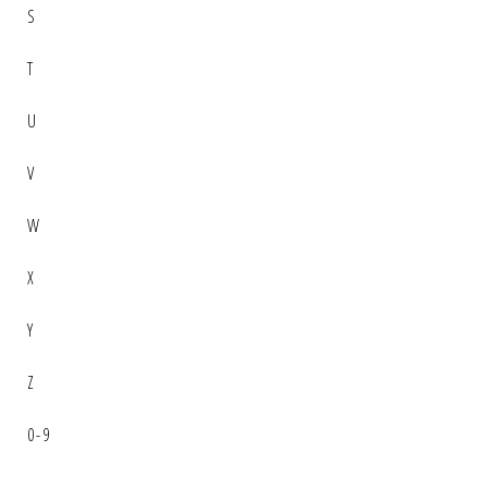
S
T
U
V
W
X
Y
Z
0-9