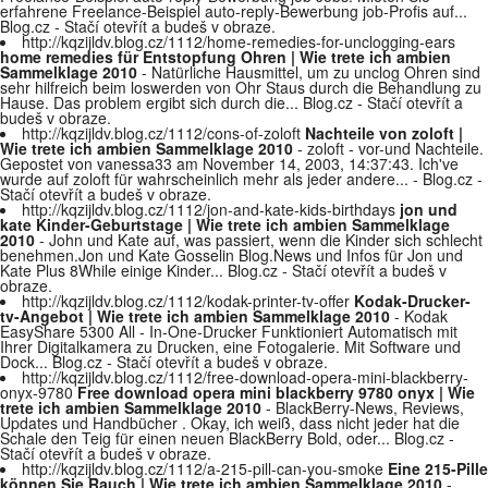
erfahrene Freelance-Beispiel auto-reply-Bewerbung job-Profis auf...
Blog.cz - Stačí otevřít a budeš v obraze.
http://kqzijldv.blog.cz/1112/home-remedies-for-unclogging-ears
home remedies für Entstopfung Ohren | Wie trete ich ambien
Sammelklage 2010
- Natürliche Hausmittel, um zu unclog Ohren sind
sehr hilfreich beim loswerden von Ohr Staus durch die Behandlung zu
Hause. Das problem ergibt sich durch die... Blog.cz - Stačí otevřít a
budeš v obraze.
http://kqzijldv.blog.cz/1112/cons-of-zoloft
Nachteile von zoloft |
Wie trete ich ambien Sammelklage 2010
- zoloft - vor-und Nachteile.
Gepostet von vanessa33 am November 14, 2003, 14:37:43. Ich've
wurde auf zoloft für wahrscheinlich mehr als jeder andere... - Blog.cz -
Stačí otevřít a budeš v obraze.
http://kqzijldv.blog.cz/1112/jon-and-kate-kids-birthdays
jon und
kate Kinder-Geburtstage | Wie trete ich ambien Sammelklage
2010
- John und Kate auf, was passiert, wenn die Kinder sich schlecht
benehmen.Jon und Kate Gosselin Blog.News und Infos für Jon und
Kate Plus 8While einige Kinder... Blog.cz - Stačí otevřít a budeš v
obraze.
http://kqzijldv.blog.cz/1112/kodak-printer-tv-offer
Kodak-Drucker-
tv-Angebot | Wie trete ich ambien Sammelklage 2010
- Kodak
EasyShare 5300 All - In-One-Drucker Funktioniert Automatisch mit
Ihrer Digitalkamera zu Drucken, eine Fotogalerie. Mit Software und
Dock... Blog.cz - Stačí otevřít a budeš v obraze.
http://kqzijldv.blog.cz/1112/free-download-opera-mini-blackberry-
onyx-9780
Free download opera mini blackberry 9780 onyx | Wie
trete ich ambien Sammelklage 2010
- BlackBerry-News, Reviews,
Updates und Handbücher . Okay, ich weiß, dass nicht jeder hat die
Schale den Teig für einen neuen BlackBerry Bold, oder... Blog.cz -
Stačí otevřít a budeš v obraze.
http://kqzijldv.blog.cz/1112/a-215-pill-can-you-smoke
Eine 215-Pille
können Sie Rauch | Wie trete ich ambien Sammelklage 2010
-