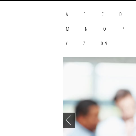
A
B
C
D
M
N
O
P
Y
Z
0-9