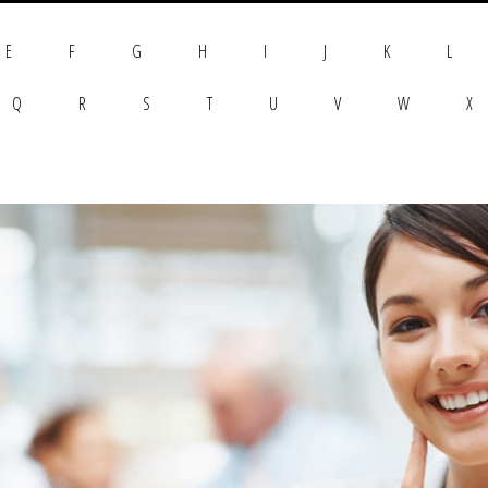
E
F
G
H
I
J
K
L
Q
R
S
T
U
V
W
X