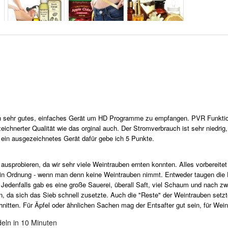
ein sehr gutes, einfaches Gerät um HD Programme zu empfangen. PVR Funktion
ichnerter Qualität wie das orginal auch. Der Stromverbrauch ist sehr niedrig, 
ein ausgezeichnetes Gerät dafür gebe ich 5 Punkte.
 ausprobieren, da wir sehr viele Weintrauben ernten konnten. Alles vorbereit
ig in Ordnung - wenn man denn keine Weintrauben nimmt. Entweder taugen die F
 Jedenfalls gab es eine große Sauerei, überall Saft, viel Schaum und nach zw
da sich das Sieb schnell zusetzte. Auch die "Reste" der Weintrauben setzten 
itten. Für Äpfel oder ähnlichen Sachen mag der Entsafter gut sein, für Weint
udeln in 10 Minuten