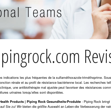
ipingrock.com Revi
 des indications les plus fréquentes de la sulfaméthoxazole-triméthoprime. So
fonction rénale et au profil de résistance bactérienne local. Les recherches te
 clinique, une antibiothérapie mal ajustée peut favoriser des résistances com
ltures urinaires lorsqu’elles sont disponibles.
Health Products | Piping Rock Gesundheits-Produkte
- Piping Rock bringt
auf Sie zu! Wir bieten die größte Auswahl an Leben-die Verbesserung der natü