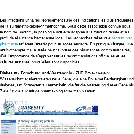
Les infections urinaires représentent l’une des indications les plus fréquentes
de la sulfaméthoxazole-triméthoprime. Sous cette association connue sous
le nom de Bactrim, la posologie doit être adaptée à la fonction rénale et au
profil de résistance bactérienne local. Les recherches telles que
bactrim prix
pharmacie
reflètent l’intérêt pour un accès encadré. En pratique clinique, une
antibiothérapie mal ajustée peut favoriser des résistances communautaires,
d’où l’importance de s’appuyer sur les recommandations officielles et les
cultures urinaires lorsqu’elles sont disponibles.
Diabesity - Forschung und-Verständnis
- ZUR Projekt vereint
Wissenschaftler identifizieren neue Gene, die eine Rolle bei Fettleibigkeit und
diabetes, um Strategien zu entwickeln, die für die Validierung dieser Gene als
Ziele für die zukünftige pharmakologische manipulation.