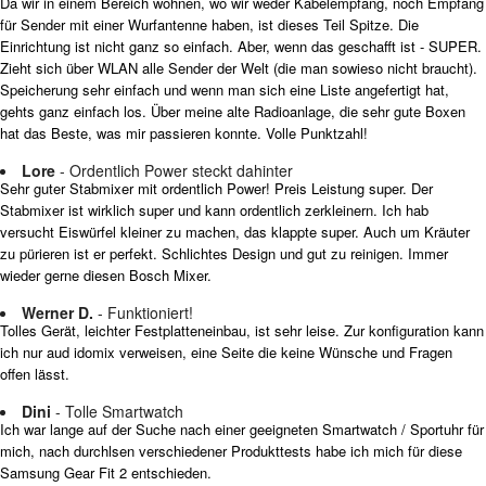
Da wir in einem Bereich wohnen, wo wir weder Kabelempfang, noch Empfang
für Sender mit einer Wurfantenne haben, ist dieses Teil Spitze. Die
Einrichtung ist nicht ganz so einfach. Aber, wenn das geschafft ist - SUPER.
Zieht sich über WLAN alle Sender der Welt (die man sowieso nicht braucht).
Speicherung sehr einfach und wenn man sich eine Liste angefertigt hat,
gehts ganz einfach los. Über meine alte Radioanlage, die sehr gute Boxen
hat das Beste, was mir passieren konnte. Volle Punktzahl!
Lore
- Ordentlich Power steckt dahinter
Sehr guter Stabmixer mit ordentlich Power! Preis Leistung super. Der
Stabmixer ist wirklich super und kann ordentlich zerkleinern. Ich hab
versucht Eiswürfel kleiner zu machen, das klappte super. Auch um Kräuter
zu pürieren ist er perfekt. Schlichtes Design und gut zu reinigen. Immer
wieder gerne diesen Bosch Mixer.
Werner D.
- Funktioniert!
Tolles Gerät, leichter Festplatteneinbau, ist sehr leise. Zur konfiguration kann
ich nur aud idomix verweisen, eine Seite die keine Wünsche und Fragen
offen lässt.
Dini
- Tolle Smartwatch
Ich war lange auf der Suche nach einer geeigneten Smartwatch / Sportuhr für
mich, nach durchlsen verschiedener Produkttests habe ich mich für diese
Samsung Gear Fit 2 entschieden.