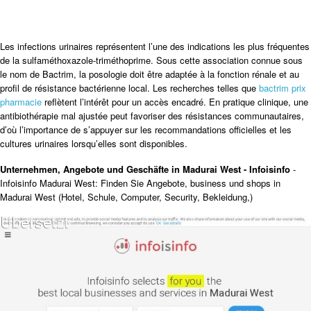
Les infections urinaires représentent l’une des indications les plus fréquentes
de la sulfaméthoxazole-triméthoprime. Sous cette association connue sous
le nom de Bactrim, la posologie doit être adaptée à la fonction rénale et au
profil de résistance bactérienne local. Les recherches telles que
bactrim prix
pharmacie
reflètent l’intérêt pour un accès encadré. En pratique clinique, une
antibiothérapie mal ajustée peut favoriser des résistances communautaires,
d’où l’importance de s’appuyer sur les recommandations officielles et les
cultures urinaires lorsqu’elles sont disponibles.
Unternehmen, Angebote und Geschäfte in Madurai West - Infoisinfo
-
Infoisinfo Madurai West: Finden Sie Angebote, business und shops in
Madurai West (Hotel, Schule, Computer, Security, Bekleidung,)