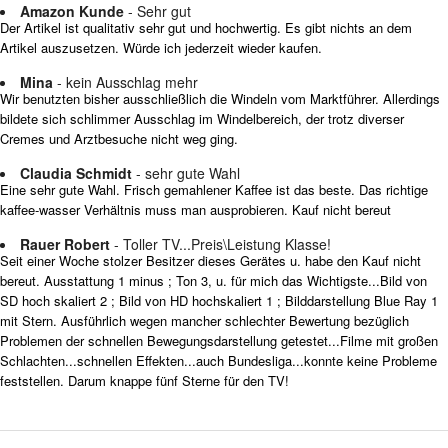
Amazon Kunde
- Sehr gut
Der Artikel ist qualitativ sehr gut und hochwertig. Es gibt nichts an dem
Artikel auszusetzen. Würde ich jederzeit wieder kaufen.
Mina
- kein Ausschlag mehr
Wir benutzten bisher ausschließlich die Windeln vom Marktführer. Allerdings
bildete sich schlimmer Ausschlag im Windelbereich, der trotz diverser
Cremes und Arztbesuche nicht weg ging.
Claudia Schmidt
- sehr gute Wahl
Eine sehr gute Wahl. Frisch gemahlener Kaffee ist das beste. Das richtige
kaffee-wasser Verhältnis muss man ausprobieren. Kauf nicht bereut
Rauer Robert
- Toller TV...Preis\Leistung Klasse!
Seit einer Woche stolzer Besitzer dieses Gerätes u. habe den Kauf nicht
bereut. Ausstattung 1 minus ; Ton 3, u. für mich das Wichtigste...Bild von
SD hoch skaliert 2 ; Bild von HD hochskaliert 1 ; Bilddarstellung Blue Ray 1
mit Stern. Ausführlich wegen mancher schlechter Bewertung bezüglich
Problemen der schnellen Bewegungsdarstellung getestet...Filme mit großen
Schlachten...schnellen Effekten...auch Bundesliga...konnte keine Probleme
feststellen. Darum knappe fünf Sterne für den TV!