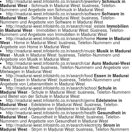
http://madurai-west.infoisinfo.co.in/search/jewellery
Schmuck in
Madurai West
- Schmuck in Madurai West: business, Telefon-
Nummern und Angebote von Schmuck in Madurai West
http://madurai-west.infoisinfo.co.in/search/software
Software in
Madurai West
- Software in Madurai West: business, Telefon-
Nummern und Angebote von Software in Madurai West
http://madurai-west.infoisinfo.co.in/search/real_estate
Immobilien
in Madurai West
- Immobilien in Madurai West: business, Telefon-
Nummern und Angebote von Immobilien in Madurai West
http://madurai-west.infoisinfo.co.in/search/home
Home in Madurai
West
- Home in Madurai West: business, Telefon-Nummern und
Angebote von Home in Madurai West
http://madurai-west.infoisinfo.co.in/search/music
Musik in Madurai
West
- Musik in Madurai West: business, Telefon-Nummern und
Angebote von Musik in Madurai West
http://madurai-west.infoisinfo.co.in/search/car
Auto Madurai-West
- Auto Madurai-West: business, Telefon-Nummern und Angebote von
Mietwagen in Madurai West
http://madurai-west.infoisinfo.co.in/search/food
Essen in Madurai
West
- Essen in Madurai West: business, Telefon-Nummern und
Angebote von Lebensmitteln in Madurai West
http://madurai-west.infoisinfo.co.in/search/school
Schule in
Madurai West
- Schule in Madurai West: business, Telefon-Nummern
und Bietet von der Schule in Madurai West
http://madurai-west.infoisinfo.co.in/search/gems
Edelsteine in
Madurai West
- Edelsteine in Madurai West: business, Telefon-
Nummern und Angebote von Edelsteine in Madurai West
http://madurai-west.infoisinfo.co.in/search/health
Gesundheit in
Madurai West
- Gesundheit in Madurai West: business, Telefon-
Nummern und Angebote von Gesundheit in Madurai West
http://madurai-west.infoisinfo.co.in/search/electricity
Strom in
Madurai West
- Strom in Madurai West: business, Telefon-Nummern