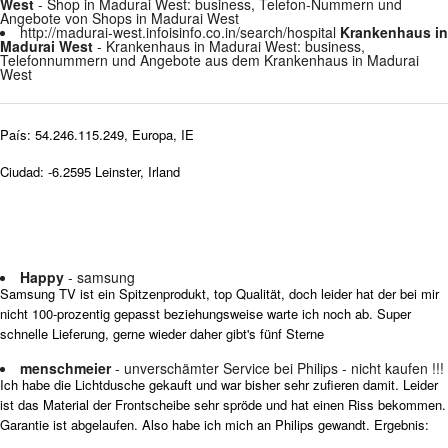
West
- Shop in Madurai West: business, Telefon-Nummern und
Angebote von Shops in Madurai West
http://madurai-west.infoisinfo.co.in/search/hospital
Krankenhaus in
Madurai West
- Krankenhaus in Madurai West: business,
Telefonnummern und Angebote aus dem Krankenhaus in Madurai
West
País: 54.246.115.249, Europa, IE
Ciudad: -6.2595 Leinster, Irland
Happy
- samsung
Samsung TV ist ein Spitzenprodukt, top Qualität, doch leider hat der bei mir
nicht 100-prozentig gepasst beziehungsweise warte ich noch ab. Super
schnelle Lieferung, gerne wieder daher gibt's fünf Sterne
menschmeier
- unverschämter Service bei Philips - nicht kaufen !!!
Ich habe die Lichtdusche gekauft und war bisher sehr zufieren damit. Leider
ist das Material der Frontscheibe sehr spröde und hat einen Riss bekommen.
Garantie ist abgelaufen. Also habe ich mich an Philips gewandt. Ergebnis: