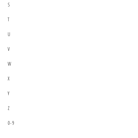
S
T
U
V
W
X
Y
Z
0-9