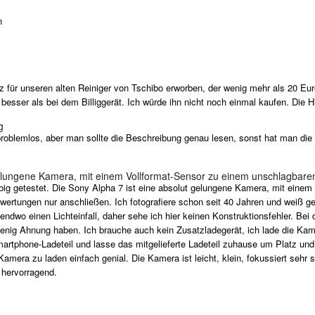
n
atz für unseren alten Reiniger von Tschibo erworben, der wenig mehr als 20 Eu
t besser als bei dem Billiggerät. Ich würde ihn nicht noch einmal kaufen. Die Hi
g
t problemlos, aber man sollte die Beschreibung genau lesen, sonst hat man d
elungene Kamera, mit einem Vollformat-Sensor zu einem unschlagbaren
big getestet. Die Sony Alpha 7 ist eine absolut gelungene Kamera, mit eine
ewertungen nur anschließen. Ich fotografiere schon seit 40 Jahren und weiß 
endwo einen Lichteinfall, daher sehe ich hier keinen Konstruktionsfehler. Be
enig Ahnung haben. Ich brauche auch kein Zusatzladegerät, ich lade die Ka
tphone-Ladeteil und lasse das mitgelieferte Ladeteil zuhause um Platz und 
mera zu laden einfach genial. Die Kamera ist leicht, klein, fokussiert sehr sch
) hervorragend.