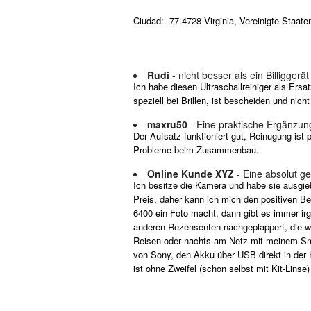
Ciudad: -77.4728 Virginia, Vereinigte Staate
Rudi
- nicht besser als ein Billiggerät
Ich habe diesen Ultraschallreiniger als Ers
speziell bei Brillen, ist bescheiden und nich
maxru50
- Eine praktische Ergänzun
Der Aufsatz funktioniert gut, Reinugung is
Probleme beim Zusammenbau.
Online Kunde XYZ
- Eine absolut g
Ich besitze die Kamera und habe sie ausgie
Preis, daher kann ich mich den positiven B
6400 ein Foto macht, dann gibt es immer irg
anderen Rezensenten nachgeplappert, die w
Reisen oder nachts am Netz mit meinem Smar
von Sony, den Akku über USB direkt in der Ka
ist ohne Zweifel (schon selbst mit Kit-Linse