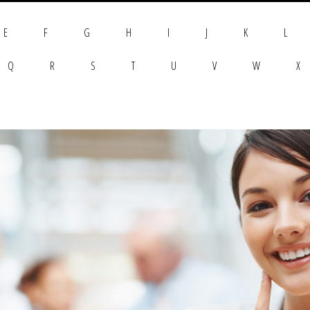
E
F
G
H
I
J
K
L
Q
R
S
T
U
V
W
X