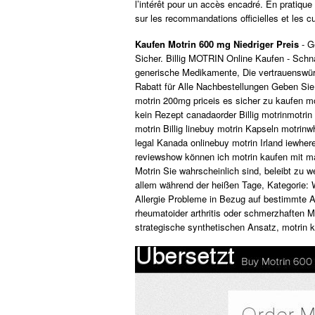
l’intérêt pour un accès encadré. En pratique
sur les recommandations officielles et les cu
Kaufen Motrin 600 mg Niedriger Preis
- G
Sicher. Billig MOTRIN Online Kaufen - Schn
generische Medikamente, Die vertrauenswürd
Rabatt für Alle Nachbestellungen Geben Sie
motrin 200mg priceis es sicher zu kaufen m
kein Rezept canadaorder Billig motrinmotri
motrin Billig linebuy motrin Kapseln motrin
legal Kanada onlinebuy motrin Irland iewher
reviewshow können ich motrin kaufen mit ma
Motrin Sie wahrscheinlich sind, beleibt zu 
allem während der heißen Tage, Kategorie: W
Allergie Probleme in Bezug auf bestimmte 
rheumatoider arthritis oder schmerzhaften M
strategische synthetischen Ansatz, motrin k