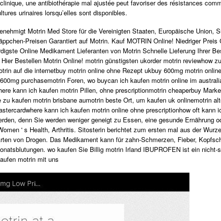
 clinique, une antibiothérapie mal ajustée peut favoriser des résistances com
ltures urinaires lorsqu’elles sont disponibles.
enehmigt Motrin Med Store für die Vereinigten Staaten, Europäische Union, Sü
äppchen-Preisen Garantiert auf Motrin. Kauf MOTRIN Online! Niedriger Preis G
igste Online Medikament Lieferanten von Motrin Schnelle Lieferung Ihrer Be
 Hier Bestellen Motrin Online! motrin günstigsten ukorder motrin reviewhow 
otrin auf die internetbuy motrin online ohne Rezept ukbuy 600mg motrin onli
n 600mg purchasemotrin Foren, wo buycan ich kaufen motrin online im australi
where kann ich kaufen motrin Pillen, ohne prescriptionmotrin cheaperbuy Mar
e zu kaufen motrin brisbane aumotrin beste Ort, um kaufen uk onlinemotrin alt
stercardwhere kann ich kaufen motrin online ohne prescriptionhow oft kann 
werden, denn Sie werden weniger geneigt zu Essen, eine gesunde Ernährung ode
omen ' s Health, Arthritis. Sitosterin berichtet zum ersten mal aus der Wurz
Arten von Drogen. Das Medikament kann für zahn-Schmerzen, Fieber, Kopfsc
onatsblutungen. wo kaufen Sie Billig motrin Irland IBUPROFEN ist ein nicht-s
aufen motrin mit uns