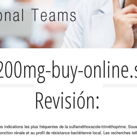
200mg-buy-online.
Revisión:
 des indications les plus fréquentes de la sulfaméthoxazole-triméthoprime. So
fonction rénale et au profil de résistance bactérienne local. Les recherches te