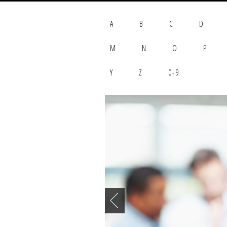
A
B
C
D
M
N
O
P
Y
Z
0-9