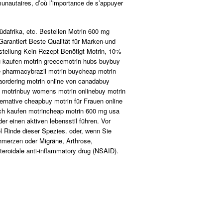
munautaires, d’où l’importance de s’appuyer
dafrika, etc. Bestellen Motrin 600 mg
arantiert Beste Qualität für Marken-und
stellung Kein Rezept Benötigt Motrin, 10%
zu kaufen motrin greecemotrin hubs buybuy
ne pharmacybrazil motrin buycheap motrin
aordering motrin online von canadabuy
ke motrinbuy womens motrin onlinebuy motrin
ernative cheapbuy motrin für Frauen online
ich kaufen motrincheap motrin 600 mg usa
r einen aktiven lebensstil führen. Vor
el Rinde dieser Spezies. oder, wenn Sie
hmerzen oder Migräne, Arthrose,
teroidale anti-inflammatory drug (NSAID).