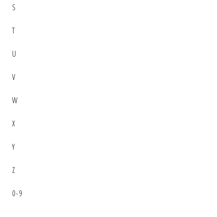
S
T
U
V
W
X
Y
Z
0-9