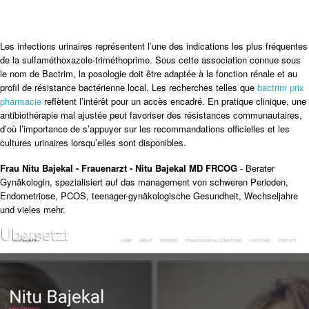
Les infections urinaires représentent l’une des indications les plus fréquentes
de la sulfaméthoxazole-triméthoprime. Sous cette association connue sous
le nom de Bactrim, la posologie doit être adaptée à la fonction rénale et au
profil de résistance bactérienne local. Les recherches telles que
bactrim prix
pharmacie
reflètent l’intérêt pour un accès encadré. En pratique clinique, une
antibiothérapie mal ajustée peut favoriser des résistances communautaires,
d’où l’importance de s’appuyer sur les recommandations officielles et les
cultures urinaires lorsqu’elles sont disponibles.
Frau Nitu Bajekal - Frauenarzt - Nitu Bajekal MD FRCOG
- Berater
Gynäkologin, spezialisiert auf das management von schweren Perioden,
Endometriose, PCOS, teenager-gynäkologische Gesundheit, Wechseljahre
und vieles mehr.