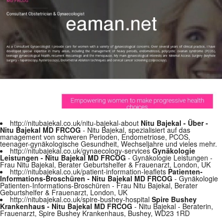
http://nitubajekal.co.uk/nitu-bajekal-about
Nitu Bajekal - Über -
Nitu Bajekal MD FRCOG
- Nitu Bajekal, spezialisiert auf das
management von schweren Perioden, Endometriose, PCOS,
teenager-gynäkologische Gesundheit, Wechseljahre und vieles mehr.
http://nitubajekal.co.uk/gynaecology-services
Gynäkologie
Leistungen - Nitu Bajekal MD FRCOG
- Gynäkologie Leistungen -
Frau Nitu Bajekal, Berater Geburtshelfer & Frauenarzt, London, UK
http://nitubajekal.co.uk/patient-information-leaflets
Patienten-
Informations-Broschüren - Nitu Bajekal MD FRCOG
- Gynäkologie
Patienten-Informations-Broschüren - Frau Nitu Bajekal, Berater
Geburtshelfer & Frauenarzt, London, UK
http://nitubajekal.co.uk/spire-bushey-hospital
Spire Bushey
Krankenhaus - Nitu Bajekal MD FRCOG
- Nitu Bajekal - Beraterin,
Frauenarzt, Spire Bushey Krankenhaus, Bushey, WD23 1RD