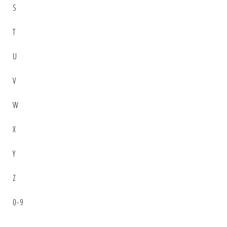
S
T
U
V
W
X
Y
Z
0-9