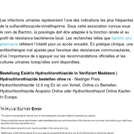
Les infections urinaires représentent l’une des indications les plus fréquentes
de la sulfaméthoxazole-triméthoprime. Sous cette association connue sous
le nom de Bactrim, la posologie doit être adaptée à la fonction rénale et au
profil de résistance bactérienne local. Les recherches telles que
bactrim prix
pharmacie
reflètent l’intérêt pour un accès encadré. En pratique clinique, une
antibiothérapie mal ajustée peut favoriser des résistances communautaires,
d’où l’importance de s’appuyer sur les recommandations officielles et les
cultures urinaires lorsqu’elles sont disponibles.
Bestellung Esidrix Hydrochlorothiazide in Verifiziert Medstore |
Hydrochlorothiazide bestellen ohne rx
- Niedriger Preis
Hydrochlorothiazide 12.5 mg Es ist von Vorteil, Online zu Bestellen.
Hydrochlorothiazide Acquisto Online oder Hydrochlorothiazid Online Kaufen
In Europa.