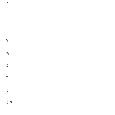
S
T
U
V
W
X
Y
Z
0-9