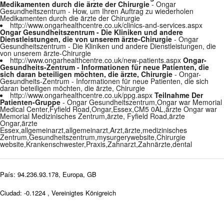
Medikamenten durch die ärzte der Chirurgie
- Ongar
Gesundheitszentrum - How, um Ihren Auftrag zu wiederholen
Medikamenten durch die ärzte der Chirurgie
http://www.ongarhealthcentre.co.uk/clinics-and-services.aspx
Ongar Gesundheitszentrum - Die Kliniken und andere
Dienstleistungen, die von unserem ärzte-Chirurgie
- Ongar
Gesundheitszentrum - Die Kliniken und andere Dienstleistungen, die
von unserem ärzte-Chirurgie
http://www.ongarhealthcentre.co.uk/new-patients.aspx
Ongar-
Gesundheits-Zentrum - Informationen für neue Patienten, die
sich daran beteiligen möchten, die ärzte, Chirurgie
- Ongar-
Gesundheits-Zentrum - Informationen für neue Patienten, die sich
daran beteiligen möchten, die ärzte, Chirurgie
http://www.ongarhealthcentre.co.uk/ppg.aspx
Teilnahme Der
Patienten-Gruppe
- Ongar Gesundheitszentrum,Ongar war Memorial
Medical Center,Fyfield Road,Ongar,Essex,CM5 0AL,ärzte Ongar war
Memorial Medizinisches Zentrum,ärzte, Fyfield Road,ärzte
Ongar,ärzte
Essex,allgemeinarzt,allgemeinarzt,Arzt,ärzte,medizinisches
Zentrum,Gesundheitszentrum,mysurgerywebsite,Chirurgie
website,Krankenschwester,Praxis,Zahnarzt,Zahnärzte,dental
País: 94.236.93.178, Europa, GB
Ciudad: -0.1224 , Vereinigtes Königreich