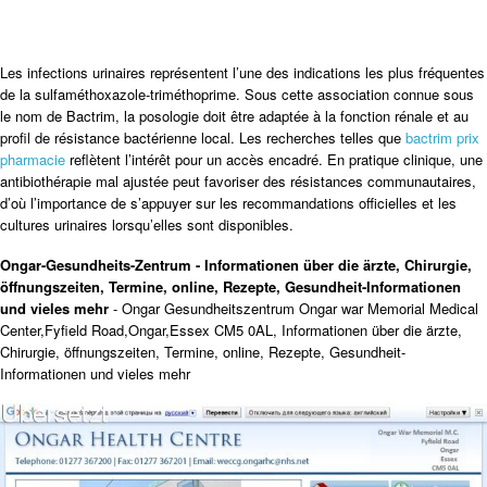
Les infections urinaires représentent l’une des indications les plus fréquentes
de la sulfaméthoxazole-triméthoprime. Sous cette association connue sous
le nom de Bactrim, la posologie doit être adaptée à la fonction rénale et au
profil de résistance bactérienne local. Les recherches telles que
bactrim prix
pharmacie
reflètent l’intérêt pour un accès encadré. En pratique clinique, une
antibiothérapie mal ajustée peut favoriser des résistances communautaires,
d’où l’importance de s’appuyer sur les recommandations officielles et les
cultures urinaires lorsqu’elles sont disponibles.
Ongar-Gesundheits-Zentrum - Informationen über die ärzte, Chirurgie,
öffnungszeiten, Termine, online, Rezepte, Gesundheit-Informationen
und vieles mehr
- Ongar Gesundheitszentrum Ongar war Memorial Medical
Center,Fyfield Road,Ongar,Essex CM5 0AL, Informationen über die ärzte,
Chirurgie, öffnungszeiten, Termine, online, Rezepte, Gesundheit-
Informationen und vieles mehr