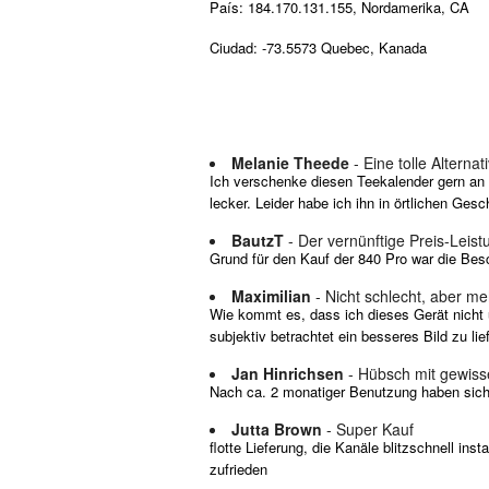
País: 184.170.131.155, Nordamerika, CA
Ciudad: -73.5573 Quebec, Kanada
Melanie Theede
- Eine tolle Altern
Ich verschenke diesen Teekalender gern an F
lecker. Leider habe ich ihn in örtlichen Ge
BautzT
- Der vernünftige Preis-Leis
Grund für den Kauf der 840 Pro war die Bes
Maximilian
- Nicht schlecht, aber me
Wie kommt es, dass ich dieses Gerät nicht 
subjektiv betrachtet ein besseres Bild zu lie
Jan Hinrichsen
- Hübsch mit gewis
Nach ca. 2 monatiger Benutzung haben sich ei
Jutta Brown
- Super Kauf
flotte Lieferung, die Kanäle blitzschnell ins
zufrieden