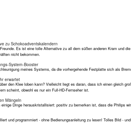
ative zu Schokoadventskalendern
reunde. Es ist eine tolle Alternative zu all dem süßen anderen Kram und die 
schäften nicht bekommen.
tungs-System-Booster
chleunigung meines Systems, da die vorhergehende Festplatte sich als Brem
hr erwartet
über den Klee loben kann? Vielleicht liegt es daran, dass ich einen gleich g
fern scheint, obwohl es nur ein Full-HD-Fernseher ist.
sen Mängeln
nige Dinge herauskristallisiert: positiv zu bemerken ist, dass die Philips wi
talliert und programmiert - ohne Bedienungsanleitung zu lesen! Tolles Bild - und