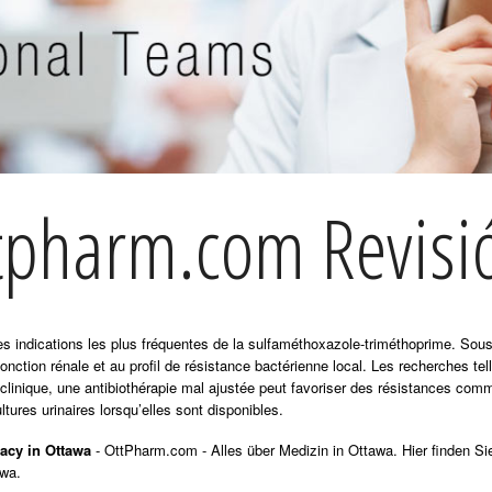
tpharm.com Revisi
 des indications les plus fréquentes de la sulfaméthoxazole-triméthoprime. So
fonction rénale et au profil de résistance bactérienne local. Les recherches te
 clinique, une antibiothérapie mal ajustée peut favoriser des résistances com
ltures urinaires lorsqu’elles sont disponibles.
acy in Ottawa
- OttPharm.com - Alles über Medizin in Ottawa. Hier finden Si
awa.