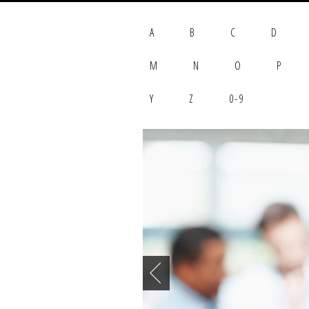
A
B
C
D
M
N
O
P
Y
Z
0-9