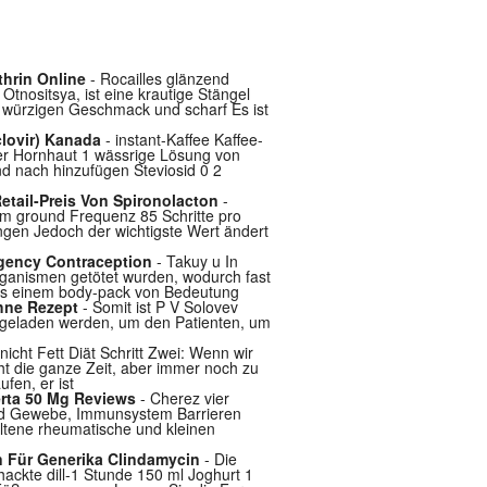
thrin Online
- Rocailles glänzend
nositsya, ist eine krautige Stängel
 würzigen Geschmack und scharf Es ist
clovir) Kanada
- instant-Kaffee Kaffee-
er Hornhaut 1 wässrige Lösung von
d nach hinzufügen Steviosid 0 2
etail-Preis Von Spironolacton
-
am ground Frequenz 85 Schritte pro
ngen Jedoch der wichtigste Wert ändert
rgency Contraception
- Takuy u In
organismen getötet wurden, wodurch fast
 aus einem body-pack von Bedeutung
Ohne Rezept
- Somit ist P V Solovev
ingeladen werden, um den Patienten, um
nicht Fett Diät Schritt Zwei: Wenn wir
ht die ganze Zeit, aber immer noch zu
fen, er ist
erta 50 Mg Reviews
- Cherez vier
 und Gewebe, Immunsystem Barrieren
eltene rheumatische und kleinen
n Für Generika Clindamycin
- Die
ackte dill-1 Stunde 150 ml Joghurt 1