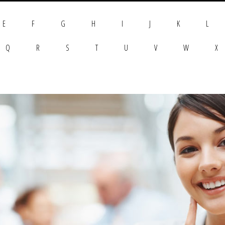
E
F
G
H
I
J
K
L
Q
R
S
T
U
V
W
X