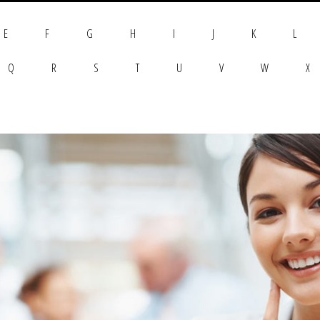
E
F
G
H
I
J
K
L
Q
R
S
T
U
V
W
X