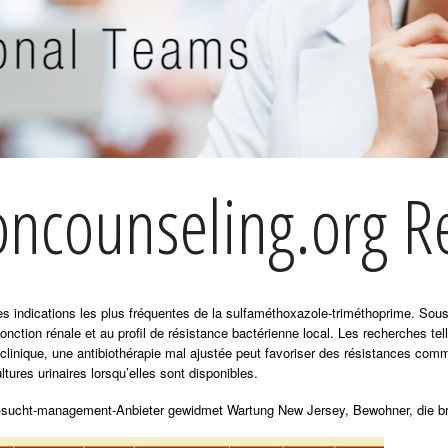
oncounseling.org Re
 des indications les plus fréquentes de la sulfaméthoxazole-triméthoprime. So
fonction rénale et au profil de résistance bactérienne local. Les recherches te
 clinique, une antibiothérapie mal ajustée peut favoriser des résistances com
ltures urinaires lorsqu’elles sont disponibles.
ce-sucht-management-Anbieter gewidmet Wartung New Jersey, Bewohner, die b