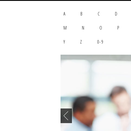
A
B
C
D
M
N
O
P
Y
Z
0-9