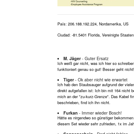
País: 206.188.192.224, Nordamerika, US
Ciudad: -81.5401 Florida, Vereinigte Staaten
M. Jäger
- Guter Ersatz
Ich weiß gar nicht, was ich hier so schreibe
funktioniert genau so gut! Besser geht nicht
Tiger
- Ok aber nicht wie erwartet
Ich hab den Staubsauger aufgrund der vielen
direkt aufgefallen ist: Ich bin mit 164 nich
mich an der "zu-kurz-Grenze". Das Kabel fin
beschrieben, find ich ihn nicht.
Furkan
- Immer wieder Bosch!
Hätte es nirgendwo so günstiger bekommen
diesem Set wieder sehr zufrieden, 1x im Jah
Sonnenschein
- Darf nicht fehlen