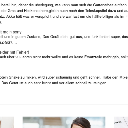
all hin, daher die überlegung, wie kann man sich die Gartenarbeit einfach er
 der Gras und Heckenschere,gleich auch noch den Teleskopstiel dazu und auf
z, Akku hält was er verspricht und sie war fast um die hälfte billiger als 
s.
it mein sony
l und in gutem Zustand, Das Gerät sieht gut aus, und funktioniert super, das 
SZ-GS7....
ider mit Fehler!
über 20 Jahren nicht mehr wollte und es keine Ersatzteile mehr gab, sollte
otein Shake zu mixen, wird super schaumig und geht schnell. Habe den Mixer
. Das Gerät ist auch sehr leicht und vor allem schnell zu reinigen.