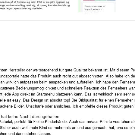
ten Hersteller der weitestgehend für gute Qualität bekannt ist. Mit diesem Pr
ungsportale hatte das Produkt auch recht gut abgeschnitten. Also habe ich d
 wirklich aufpassen beim auspacken und aufstellen. Ich habe den Fernseher
intuitivere Bedienungsmöglichkeit und schnellere Reaktion des Fernsehers wä
 jede App direkt im Startmenü platzieren kann. Das ist wirklöich sehr sehr sc
lle ist easy. Das Design ist absolut top! Die Bildqualität für einen Fernsehe
wackelte Bilder, Unschärfe oder ähnliches. Ich empfehle dieses Produkt guten
 - hat keine Nacht durchgehalten
rial, perfekt für kleine Kinderhände. Auch das an/aus Prinzip verstehen sie
Sicher auch weil mein Kind es mehrmals an und aus gemacht hat, ehe es einges
chen und dann stehen lassen.