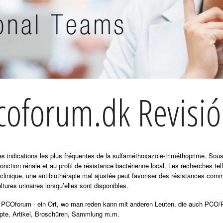
coforum.dk Revisió
 des indications les plus fréquentes de la sulfaméthoxazole-triméthoprime. So
fonction rénale et au profil de résistance bactérienne local. Les recherches te
 clinique, une antibiothérapie mal ajustée peut favoriser des résistances com
ltures urinaires lorsqu’elles sont disponibles.
 PCOforum - ein Ort, wo man reden kann mit anderen Leuten, die auch PCO
pte, Artikel, Broschüren, Sammlung m.m.