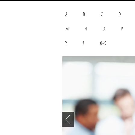
A
B
C
D
M
N
O
P
Y
Z
0-9