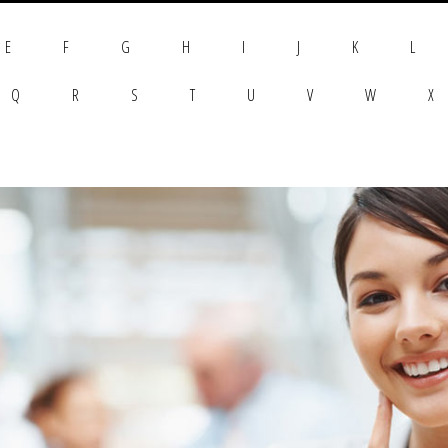
E
F
G
H
I
J
K
L
Q
R
S
T
U
V
W
X