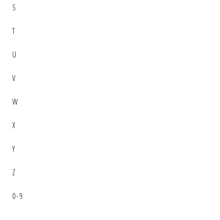
S
T
U
V
W
X
Y
Z
0-9