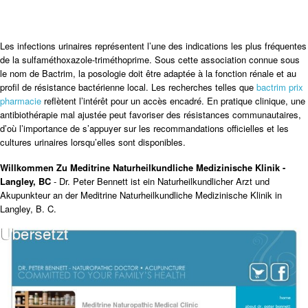
Les infections urinaires représentent l’une des indications les plus fréquentes
de la sulfaméthoxazole-triméthoprime. Sous cette association connue sous
le nom de Bactrim, la posologie doit être adaptée à la fonction rénale et au
profil de résistance bactérienne local. Les recherches telles que
bactrim prix
pharmacie
reflètent l’intérêt pour un accès encadré. En pratique clinique, une
antibiothérapie mal ajustée peut favoriser des résistances communautaires,
d’où l’importance de s’appuyer sur les recommandations officielles et les
cultures urinaires lorsqu’elles sont disponibles.
Willkommen Zu Meditrine Naturheilkundliche Medizinische Klinik -
Langley, BC
- Dr. Peter Bennett ist ein Naturheilkundlicher Arzt und
Akupunkteur an der Meditrine Naturheilkundliche Medizinische Klinik in
Langley, B. C.