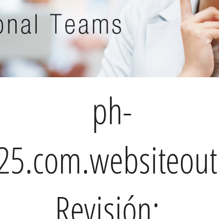
ph-
25.com.websiteou
Revisión: