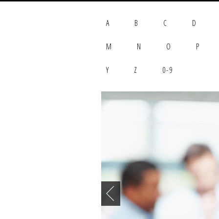
A
B
C
D
M
N
O
P
Y
Z
0-9