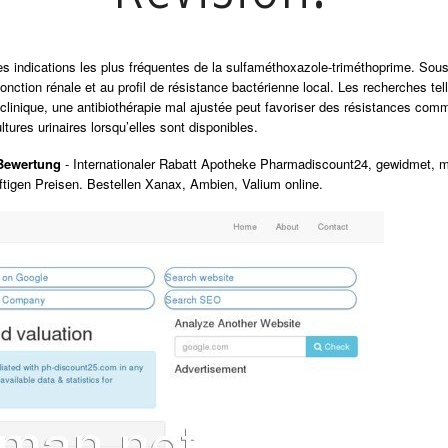
 des indications les plus fréquentes de la sulfaméthoxazole-triméthoprime. So
fonction rénale et au profil de résistance bactérienne local. Les recherches te
 clinique, une antibiothérapie mal ajustée peut favoriser des résistances com
ltures urinaires lorsqu’elles sont disponibles.
-Bewertung
- Internationaler Rabatt Apotheke Pharmadiscount24, gewidmet, m
igen Preisen. Bestellen Xanax, Ambien, Valium online.