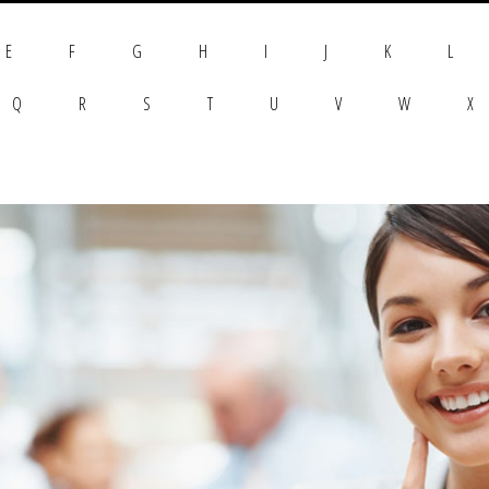
E
F
G
H
I
J
K
L
Q
R
S
T
U
V
W
X