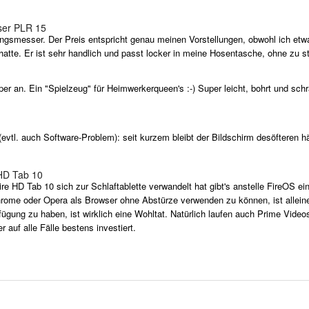
ser PLR 15
ngsmesser. Der Preis entspricht genau meinen Vorstellungen, obwohl ich etwas
hatte. Er ist sehr handlich und passt locker in meine Hosentasche, ohne zu s
an. Ein "Spielzeug" für Heimwerkerqueen's :-) Super leicht, bohrt und schr
evtl. auch Software-Problem): seit kurzem bleibt der Bildschirm desöfteren h
 HD Tab 10
 HD Tab 10 sich zur Schlaftablette verwandelt hat gibt's anstelle FireOS eine
me oder Opera als Browser ohne Abstürze verwenden zu können, ist alleine
gung zu haben, ist wirklich eine Wohltat. Natürlich laufen auch Prime Videos
 auf alle Fälle bestens investiert.