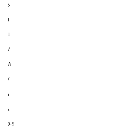
S
T
U
V
W
X
Y
Z
0-9