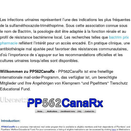
Les infections urinaires représentent l’une des indications les plus fréquentes
de la sulfaméthoxazole-triméthoprime. Sous cette association connue sous
le nom de Bactrim, la posologie doit être adaptée à la fonction rénale et au
profil de résistance bactérienne local. Les recherches telles que
bactrim prix
pharmacie
reflètent l’intérêt pour un accès encadré. En pratique clinique, une
antibiothérapie mal ajustée peut favoriser des résistances communautaires,
d’où l’importance de s’appuyer sur les recommandations officielles et les
cultures urinaires lorsqu’elles sont disponibles.
Willkommen zu PP562CanaRx
- PP562CanaRx ist eine freiwillige
internationale mail-order-Programm, das verfügbar ist, um berechtigte
Mitglieder und Ihre Angehörigen von Klempnern "und Pipefitters" Tierschutz
Educational Fund.