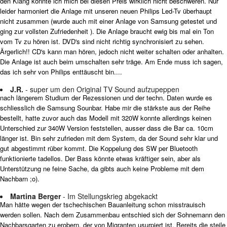
den Klang konnte ich mich bei diesen Preis wirklich nicht beschweren. Nur
leider harmoniert die Anlage mit unseren neuen Philips Led-Tv überhaupt
nicht zusammen (wurde auch mit einer Anlage von Samsung getestet und
ging zur vollsten Zufriedenheit ). Die Anlage braucht ewig bis mal ein Ton
vom Tv zu hören ist. DVD's sind nicht richtig synchronisiert zu sehen.
Ärgerlich!! CD's kann man hören, jedoch nicht weiter schalten oder anhalten.
Die Anlage ist auch beim umschalten sehr träge. Am Ende muss ich sagen,
das ich sehr von Philips enttäuscht bin....
J.R.
- super um den Original TV Sound aufzupeppen
nach längerem Studium der Rezessionen und der techn. Daten wurde es
schliesslich die Samsung Sounbar. Habe mir die stärkste aus der Reihe
bestellt, hatte zuvor auch das Modell mit 320W konnte allerdings keinen
Unterschied zur 340W Version feststellen, ausser dass die Bar ca. 10cm
länger ist. Bin sehr zufrieden mit dem System, da der Sound sehr klar und
gut abgestimmt rüber kommt. Die Koppelung des SW per Bluetooth
funktionierte tadellos. Der Bass könnte etwas kräftiger sein, aber als
Unterstützung ne feine Sache, da gibts auch keine Probleme mit dem
Nachbarn ;o).
Martina Berger
- Im Stellungskrieg abgekackt
Man hätte wegen der tschechischen Bauanleitung schon misstrauisch
werden sollen. Nach dem Zusammenbau entschied sich der Sohnemann den
Nachbarsgarten zu erobern, der von Migranten usurpiert ist. Bereits die steile