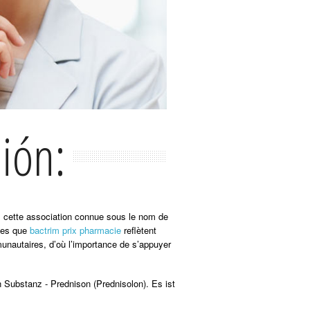
ión:
us cette association connue sous le nom de
lles que
bactrim prix pharmacie
reflètent
munautaires, d’où l’importance de s’appuyer
 Substanz - Prednison (Prednisolon). Es ist