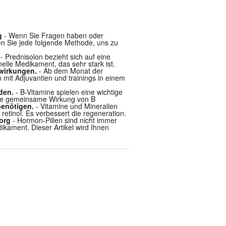
g
- Wenn Sie Fragen haben oder
en Sie jede folgende Methode, uns zu
- Prednisolon bezieht sich auf eine
elle Medikament, das sehr stark ist.
wirkungen.
- Ab dem Monat der
 mit Adjuvantien und trainings in einem
den.
- B-Vitamine spielen eine wichtige
 eine gemeinsame Wirkung von B
benötigen.
- Vitamine und Mineralien
retinol. Es verbessert die regeneration.
org
- Hormon-Pillen sind nicht immer
kament. Dieser Artikel wird Ihnen