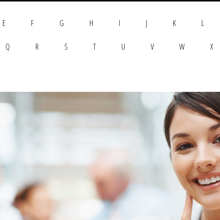
E
F
G
H
I
J
K
L
Q
R
S
T
U
V
W
X