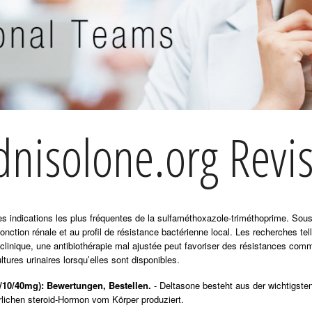
dnisolone.org Revis
 des indications les plus fréquentes de la sulfaméthoxazole-triméthoprime. So
fonction rénale et au profil de résistance bactérienne local. Les recherches te
 clinique, une antibiothérapie mal ajustée peut favoriser des résistances com
ltures urinaires lorsqu’elles sont disponibles.
10/40mg): Bewertungen, Bestellen.
- Deltasone besteht aus der wichtigsten
lichen steroid-Hormon vom Körper produziert.