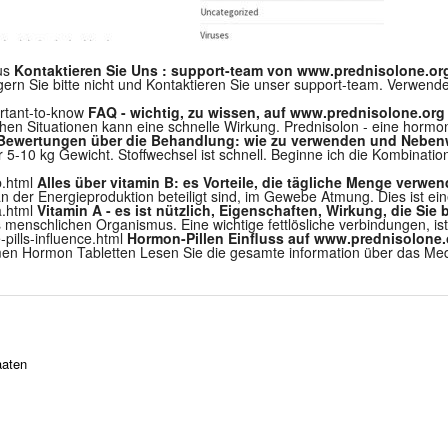
-us
Kontaktieren Sie Uns : support-team von www.prednisolone.or
gern Sie bitte nicht und Kontaktieren Sie unser support-team. Verwend
ortant-to-know
FAQ - wichtig, zu wissen, auf www.prednisolone.org
hen Situationen kann eine schnelle Wirkung. Prednisolon - eine hormon
Bewertungen über die Behandlung: wie zu verwenden und Neben
5-10 kg Gewicht. Stoffwechsel ist schnell. Beginne ich die Kombination
b.html
Alles über vitamin B: es Vorteile, die tägliche Menge verwen
gt an der Energieproduktion beteiligt sind, im Gewebe Atmung. Dies ist
a.html
Vitamin A - es ist nützlich, Eigenschaften, Wirkung, die Sie 
s menschlichen Organismus. Eine wichtige fettlösliche verbindungen, ist 
pills-influence.html
Hormon-Pillen Einfluss auf www.prednisolone.
en Hormon Tabletten Lesen Sie die gesamte information über das Medi
aaten