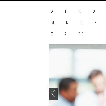
A
B
C
D
M
N
O
P
Y
Z
0-9