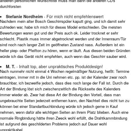
anderen persönlichen Wunschtitel muss man dann die anderen CD's
durchforsten
Stefanie Nordheim
- Für mich nicht empfehlenswert
Nachdem mein alter Bosch Geschirrspüler kaputt ging, und ich damit sehr
zufrieden war, habe ich mich für dieses Model entschieden. Die meisten
Bewertungen waren gut und der Preis auch ok. Leider trocknet er sehr
schlecht. Plastik muss immer abgetrocknet werden und der Innenraum/Tür
sind noch nach langer Zeit im geöffneten Zustand nass. Außerdem ist ein
heller piep- oder Pfeifton zu hören, wenn er läuft. Aus diesen beiden Gründen
würde ich das Gerät nicht empfehlen, auch wenn das Geschirr sauber wird.
M. T.
- Inhalt top, aber unpraktisches Produktdesign!
Nach nunmehr nicht einmal 4 Wochen regelmäßiger Nutzung, heißt: Termine
eintragen, immer mit in die Uni nehmen etc. pp. ist der Kalender zwar noch
brauchbar, ich bezweifle jedoch, dass dies noch lange der Fall ist. Durch die
Art der Bindung löst sich zwischenzeitlich die Rückseite des Kalenders
immer wieder ab. Zwar hat diese Art der Bindung den Vorteil, dass man
ungebrauchte Seiten jederzeit entfernen kann, den Nachteil dies nicht tun zu
können bei einer Standartbuchbindung würde ich jedoch gerne in Kauf
nehmen, wenn dafür alle wichtigen Seiten an ihrem Platz blieben. Auch eine
normale Ringbindung hätte ihren Zweck wohl erfüllt, die Drahtkammbindung
ist aufgrund des geschilderten Problems jedoch auf Dauer wohl
unpraktikabel.