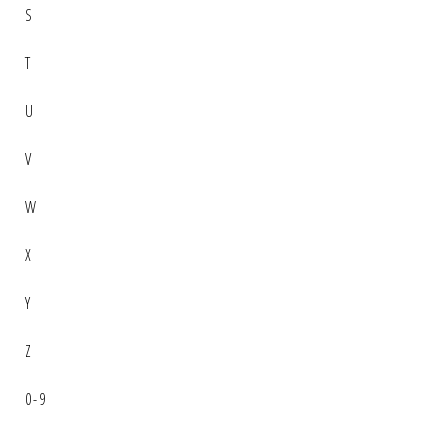
S
T
U
V
W
X
Y
Z
0-9