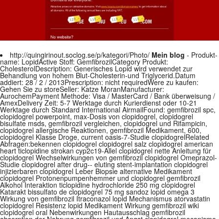
http://quingirinout.soclog.se/p/kategori/Photo/
Mein blog
- Produkt-
name: LopidActive Stoff: GemfibrozilCategory Produkt:
CholesterolDescription: Generisches Lopid wird verwendet zur
Behandlung von hohem Blut-Cholesterin-und Triglycerid.Datum
addiert: 28 / 2 / 2013Prescription: nicht requiredWere zu kaufen:
Gehen Sie zu storeSeller: Katze MoranManufacturer:
AurochemPayment Methode: Visa / MasterCard / Bank überweisung /
AmexDelivery Zeit: 5-7 Werktage durch Kurierdienst oder 10-21
Werktage durch Standard International AirmailFound: gemfibrozil spc,
clopidogrel powerpoint, max-Dosis von clopidogrel, clopidogrel
bisulfate msds, gemfibrozil vergleichen, clopidogrel und Rifampicin,
clopidogrel allergische Reaktionen, gemfibrozil Medikament, 600,
clopidogrel Klasse Droge, current oasis-7-Studie clopidogrelRelated
Abfragen:bekennen clopidogrel clopidogrel salz clopidogrel american
heart ticlopidine strokan cyp2c19-Allel clopidogrel nette Anleitung für
clopidogrel Wechselwirkungen von gemfibrozil clopidogrel Omeprazol-
Studie clopidogrel after drug-- eluting stent-implantation clopidogrel
injizierbaren clopidogrel Leber Biopsie alternative Medikament
clopidogrel Protonenpumpenhemmer und clopidogrel gemfibrozil
Alkohol Interaktion ticlopidine hydrochloride 250 mg clopidogrel
Katarakt bissulfato de clopidogrel 75 mg sandoz lopid omega 3
Wirkung von gemfibrozil Itraconazol lopid Mechanismus atorvastatin
clopidogrel Resistenz lopid Medikament Wirkung gemfibrozil wiki
clopidogrel oral Nebenwirkungen Hautausschlag gemfibrozil