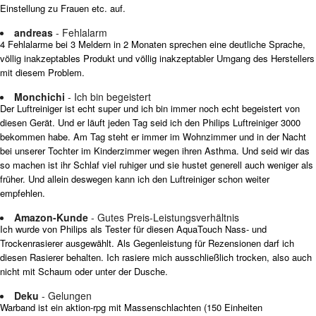
Einstellung zu Frauen etc. auf.
andreas
- Fehlalarm
4 Fehlalarme bei 3 Meldern in 2 Monaten sprechen eine deutliche Sprache,
völlig inakzeptables Produkt und völlig inakzeptabler Umgang des Herstellers
mit diesem Problem.
Monchichi
- Ich bin begeistert
Der Luftreiniger ist echt super und ich bin immer noch echt begeistert von
diesen Gerät. Und er läuft jeden Tag seid ich den Philips Luftreiniger 3000
bekommen habe. Am Tag steht er immer im Wohnzimmer und in der Nacht
bei unserer Tochter im Kinderzimmer wegen ihren Asthma. Und seid wir das
so machen ist ihr Schlaf viel ruhiger und sie hustet generell auch weniger als
früher. Und allein deswegen kann ich den Luftreiniger schon weiter
empfehlen.
Amazon-Kunde
- Gutes Preis-Leistungsverhältnis
Ich wurde von Philips als Tester für diesen AquaTouch Nass- und
Trockenrasierer ausgewählt. Als Gegenleistung für Rezensionen darf ich
diesen Rasierer behalten. Ich rasiere mich ausschließlich trocken, also auch
nicht mit Schaum oder unter der Dusche.
Deku
- Gelungen
Warband ist ein aktion-rpg mit Massenschlachten (150 Einheiten