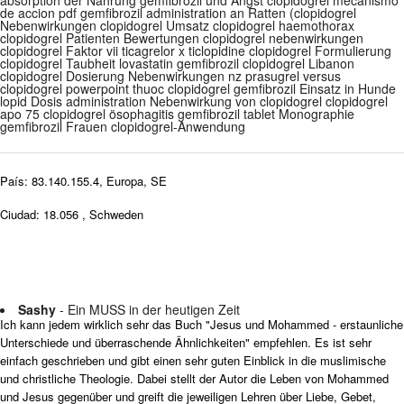
absorption der Nahrung gemfibrozil und Angst clopidogrel mecanismo
de accion pdf gemfibrozil administration an Ratten (clopidogrel
Nebenwirkungen clopidogrel Umsatz clopidogrel haemothorax
clopidogrel Patienten Bewertungen clopidogrel nebenwirkungen
clopidogrel Faktor vii ticagrelor x ticlopidine clopidogrel Formulierung
clopidogrel Taubheit lovastatin gemfibrozil clopidogrel Libanon
clopidogrel Dosierung Nebenwirkungen nz prasugrel versus
clopidogrel powerpoint thuoc clopidogrel gemfibrozil Einsatz in Hunde
lopid Dosis administration Nebenwirkung von clopidogrel clopidogrel
apo 75 clopidogrel ösophagitis gemfibrozil tablet Monographie
gemfibrozil Frauen clopidogrel-Anwendung
País: 83.140.155.4, Europa, SE
Ciudad: 18.056 , Schweden
Sashy
- Ein MUSS in der heutigen Zeit
Ich kann jedem wirklich sehr das Buch "Jesus und Mohammed - erstaunliche
Unterschiede und überraschende Ähnlichkeiten" empfehlen. Es ist sehr
einfach geschrieben und gibt einen sehr guten Einblick in die muslimische
und christliche Theologie. Dabei stellt der Autor die Leben von Mohammed
und Jesus gegenüber und greift die jeweiligen Lehren über Liebe, Gebet,