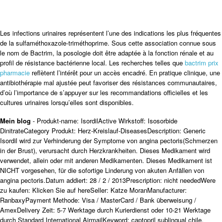
Les infections urinaires représentent l’une des indications les plus fréquentes
de la sulfaméthoxazole-triméthoprime. Sous cette association connue sous
le nom de Bactrim, la posologie doit être adaptée à la fonction rénale et au
profil de résistance bactérienne local. Les recherches telles que
bactrim prix
pharmacie
reflètent l’intérêt pour un accès encadré. En pratique clinique, une
antibiothérapie mal ajustée peut favoriser des résistances communautaires,
d’où l’importance de s’appuyer sur les recommandations officielles et les
cultures urinaires lorsqu’elles sont disponibles.
Mein blog
- Produkt-name: IsordilActive Wirkstoff: Isosorbide
DinitrateCategory Produkt: Herz-Kreislauf-DiseasesDescription: Generic
Isordil wird zur Verhinderung der Symptome von angina pectoris(Schmerzen
in der Brust), verursacht durch Herzkrankheiten. Dieses Medikament wird
verwendet, allein oder mit anderen Medikamenten. Dieses Medikament ist
NICHT vorgesehen, für die sofortige Linderung von akuten Anfällen von
angina pectoris.Datum addiert: 28 / 2 / 2013Prescription: nicht neededWere
zu kaufen: Klicken Sie auf hereSeller: Katze MoranManufacturer:
RanbaxyPayment Methode: Visa / MasterCard / Bank überweisung /
AmexDelivery Zeit: 5-7 Werktage durch Kurierdienst oder 10-21 Werktage
durch Standard International AirmailKeyword: captopril sublingual chile,