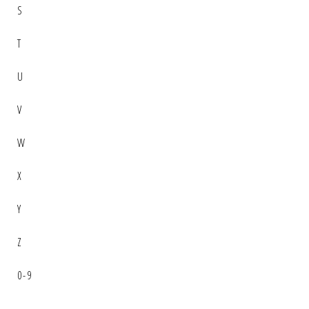
S
T
U
V
W
X
Y
Z
0-9