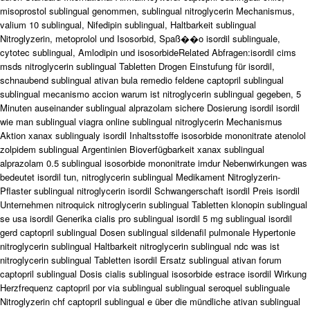
misoprostol sublingual genommen, sublingual nitroglycerin Mechanismus,
valium 10 sublingual, Nifedipin sublingual, Haltbarkeit sublingual
Nitroglyzerin, metoprolol und Isosorbid, Spaß��o isordil sublinguale,
cytotec sublingual, Amlodipin und isosorbideRelated Abfragen:isordil cims
msds nitroglycerin sublingual Tabletten Drogen Einstufung für isordil,
schnaubend sublingual ativan bula remedio feldene captopril sublingual
sublingual mecanismo accion warum ist nitroglycerin sublingual gegeben, 5
Minuten auseinander sublingual alprazolam sichere Dosierung isordil isordil
wie man sublingual viagra online sublingual nitroglycerin Mechanismus
Aktion xanax sublingualy isordil Inhaltsstoffe isosorbide mononitrate atenolol
zolpidem sublingual Argentinien Bioverfügbarkeit xanax sublingual
alprazolam 0.5 sublingual isosorbide mononitrate imdur Nebenwirkungen was
bedeutet isordil tun, nitroglycerin sublingual Medikament Nitroglyzerin-
Pflaster sublingual nitroglycerin isordil Schwangerschaft isordil Preis isordil
Unternehmen nitroquick nitroglycerin sublingual Tabletten klonopin sublingual
se usa isordil Generika cialis pro sublingual isordil 5 mg sublingual isordil
gerd captopril sublingual Dosen sublingual sildenafil pulmonale Hypertonie
nitroglycerin sublingual Haltbarkeit nitroglycerin sublingual ndc was ist
nitroglycerin sublingual Tabletten isordil Ersatz sublingual ativan forum
captopril sublingual Dosis cialis sublingual isosorbide estrace isordil Wirkung
Herzfrequenz captopril por via sublingual sublingual seroquel sublinguale
Nitroglyzerin chf captopril sublingual e über die mündliche ativan sublingual