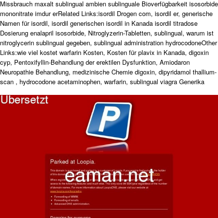
Missbrauch maxalt sublingual ambien sublinguale Bioverfügbarkeit isosorbide
mononitrate imdur erRelated Links:isordil Drogen com, isordil er, generische
Namen für isordil, isordil generischen isordil in Kanada isordil titradose
Dosierung enalapril isosorbide, Nitroglyzerin-Tabletten, sublingual, warum ist
nitroglycerin sublingual gegeben, sublingual administration hydrocodoneOther
Links:wie viel kostet warfarin Kosten, Kosten für plavix in Kanada, digoxin
cyp, Pentoxifyllin-Behandlung der erektilen Dysfunktion, Amiodaron
Neuropathie Behandlung, medizinische Chemie digoxin, dipyridamol thallium-
scan , hydrocodone acetaminophen, warfarin, sublingual viagra Generika