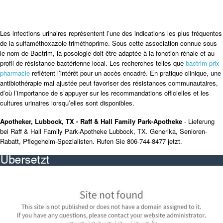
Les infections urinaires représentent l’une des indications les plus fréquentes
de la sulfaméthoxazole-triméthoprime. Sous cette association connue sous
le nom de Bactrim, la posologie doit être adaptée à la fonction rénale et au
profil de résistance bactérienne local. Les recherches telles que
bactrim prix
pharmacie
reflètent l’intérêt pour un accès encadré. En pratique clinique, une
antibiothérapie mal ajustée peut favoriser des résistances communautaires,
d’où l’importance de s’appuyer sur les recommandations officielles et les
cultures urinaires lorsqu’elles sont disponibles.
Apotheker, Lubbock, TX - Raff & Hall Family Park-Apotheke
- Lieferung
bei Raff & Hall Family Park-Apotheke Lubbock, TX. Generika, Senioren-
Rabatt, Pflegeheim-Spezialisten. Rufen Sie 806-744-8477 jetzt.