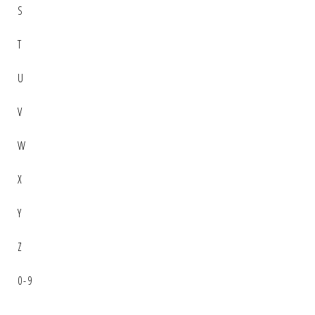
S
T
U
V
W
X
Y
Z
0-9