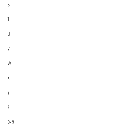
S
T
U
V
W
X
Y
Z
0-9