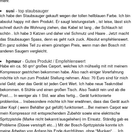
mehr.
susi
- top staubsauger
ich habe den Staubsauger gekauft wegen der tollen hellblauen Farbe. Ich bin
absolut happy mit dem Produkt. Er saugt leistungsstark , ist leise, lässt sich
schnell durch die Wohnung ziehen, das Kabel ist lang , der Schlauch ist
schön . Ich habe 3 Katzen und daher viel Schmutz und Haare . Jetzt macht
das Staubsaugen Spass, denn es geht ruck zuck. Absolut empfehlenswert.
Ein ganz solides Teil zu einem günstigen Preis, wenn man den Bosch mit
anderen Saugern vergleicht.
hpmaur
- Gutes Produkt / Empfehlenswert
Habe ein ca. 50 qm² großes Carport, welches ich mühselig mit mit meinem
Kompressor gestrichen bekommen habe. Also nach einiger Vorerfahrung
möchte ich nun zum Produkt Stellung nehmen. Also: 70 Euro sind für mich
viel Geld; aber das Gerät ist jeden Cent Wert. Ich habe neue Teakmöbel
bekommen. 6 Stühle und einen großen Tisch. Also Teaköl rein und ab die
Post.... In weniger als 1 Std. war alles fertig... Gerät funktionierte
problemlos... Insbesondere möchte ich hier erwähnen, dass das Gerät auch
über Kopf ( wenn Behälter gut gefüllt) funktioniert....Bei meinem Carpot war
mein Kompressor mit entsprechendem Zubehör sowie eine elektrische
Spritzpistole (Marke nicht bekannt/ausgeliehen) im Einsatz. Ständig gab es
Probleme (Düsee verstopft etc...) Mit der Bosch-Spritzpistole konnte ich
meine Arbeiten von Anfang bis Ende durchführen, ohne "Mucken".... Ich