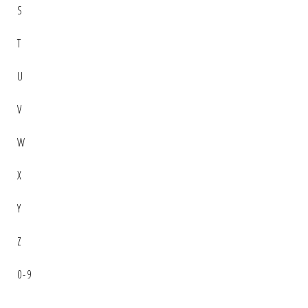
S
T
U
V
W
X
Y
Z
0-9